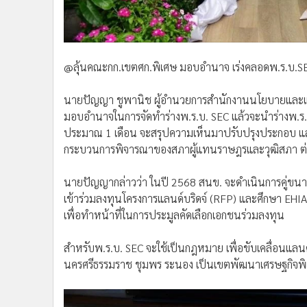
@ลุ้นคณะกก.เขตศก.พิเศษ มอบอำนาจ เร่งคลอดพ.ร.บ.SEC
นายปัญญา ชูพานิช ผู้อำนวยการสำนักงานนโยบายและแผ
มอบอำนาจในการจัดทำร่างพ.ร.บ. SEC แล้วจะนำร่างพ.ร.บ
ประมาณ 1 เดือน จะสรุปความเห็นมาปรับปรุงประกอบ แล
กระบวนการพิจารณาของสภาผู้แทนราษฎรและวุฒิสภา ต
นายปัญญากล่าวว่า ในปี 2568 สนข. จะดำเนินการคู่ขนา
เข้าร่วมลงทุนโครงการแลนด์บริดจ์ (RFP) และศึกษา EHIA รว
เพื่อทำหน้าที่ในการประมูลคัดเลือกเอกชนร่วมลงทุน
สำหรับพ.ร.บ. SEC จะใช้เป็นกฎหมาย เพื่อขับเคลื่อนแลนด์
นครศรีธรรมราช ชุมพร ระนอง เป็นเขตพัฒนาเศรษฐกิจพิเศ