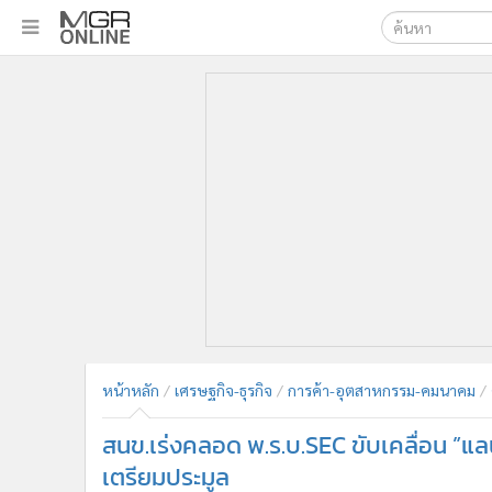
เลือกเครื่องมือท
•
หน้าหลัก
ค้นหา
•
ทันเหตุการณ์
Google
•
ภาคใต้
•
ภูมิภาค
MGR Onl
•
Online Section
ค้นหาขั
•
บันเทิง
•
ผู้จัดการรายวัน
•
คอลัมนิสต์
•
ละคร
•
CbizReview
•
Cyber BIZ
หน้าหลัก
เศรษฐกิจ-ธุรกิจ
การค้า-อุตสาหกรรม-คมนาคม
•
ผู้จัดกวน
สนข.เร่งคลอด พ.ร.บ.SEC ขับเคลื่อน ”แลน
•
Good health & Well-being
•
Green Innovation & SD
เตรียมประมูล