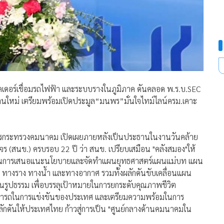
เดอร์เชื่อมรถไฟฟ้า และระบบรางในภูมิภาค ดันคลอด พ.ร.บ.SEC
ยงานใหม่ เตรียมพร้อมเปิดประมูล“มนพร”มั่นใจไทม์ไลน์ครม.เคาะ
่าการกระทรวงคมนาคม เปิดเผยภายหลังเป็นประธานในงานวันคล้าย
นข.) ครบรอบ 22 ปี ว่า สนข. เปรียบเสมือน "คลังสมอง"ให้
าทในการเสนอแนะนโยบายและจัดทำแผนยุทธศาสตร์แผนแม่บท แผน
ทางราง ทางน้ำ และทางอากาศ รวมทั้งผลักดันขับเคลื่อนแผน
็นรูปธรรม เพื่อบรรลุเป้าหมายในการยกระดับคุณภาพชีวิต
ามารถในการแข่งขันของประเทศ และเตรียมความพร้อมในการ
ดันให้ประเทศไทย ก้าวสู่การเป็น "ศูนย์กลางด้านคมนาคมใน