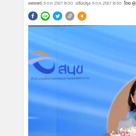
•
Management & HR
เผยแพร่:
9 ต.ค. 2567 16:50
ปรับปรุง:
9 ต.ค. 2567 16:50
โดย: ผ
•
MGR Live
•
Infographic
•
การเมือง
•
ท่องเที่ยว
•
กีฬา
•
ต่างประเทศ
•
Special Scoop
•
เศรษฐกิจ-ธุรกิจ
•
จีน
•
ชุมชน-คุณภาพชีวิต
•
อาชญากรรม
•
Motoring
•
เกม
•
วิทยาศาสตร์
•
SMEs
•
หุ้น