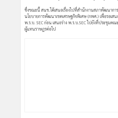
ซึ่งขณะนี้ สนข.ได้เสนอเรื่องไปที่สำนักงานสภาพัฒนา
นโยบายการพัฒนาเขตเศรษฐกิจพิเศษ (กพศ.) เพื่อรอเสนอ
พ.ร.บ. SEC ก่อน เสนอร่าง พ.ร.บ.SEC ไปยังที่ประชุมคณ
ผู้แทนราษฎรต่อไป