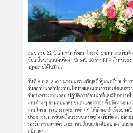
•
อินโดจีน
•
กองทุนรวม
•
Celeb Online
•
Factcheck
•
ญี่ปุ่น
•
News1
สนข.ครบ 22 ปี เดินหน้าพัฒนาโครงข่ายคมนาคมเพิ่มฟีด
•
Gotomanager
ขับเคลื่อน”แลนด์บริดจ์” ปักธงปี 68 ร่าง RFP ตั้งหน่ว
กฎหมายได้ในปี 67
วันที่ 9 ต.ค. 2567 นางมนพร เจริญศรี รัฐมนตรีช่วยว
วันสถาปนาสำนักงานนโยบายและแผนการขนส่งและจราจร (ส
กับกระทรวงคมนาคม ปฏิบัติภารกิจหน้าที่และมีบทบ
งานต่าง ๆ ด้านคมนาคมขนส่งและจราจร ทั้งมิติทางถนน 
งาน โครงการ และมาตรการต่าง ๆ ให้เกิดผลสำเร็จอย่างเป
ประชาชน การขับเคลื่อนระบบเศรษฐกิจ เพิ่มขีดความส
รองรับการขยายตัว และการเปลี่ยนแปลงในอนาคต และผลัก
ภูมิภาค"