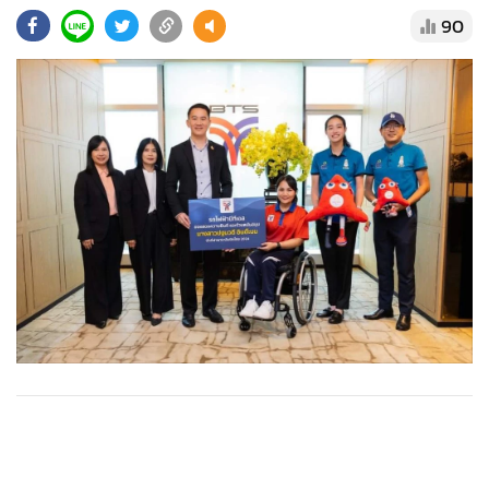
•
Good health & Well-being
90
•
Green Innovation & SD
•
Management & HR
•
MGR Live
•
Infographic
•
การเมือง
•
ท่องเที่ยว
•
กีฬา
•
ต่างประเทศ
•
Special Scoop
•
เศรษฐกิจ-ธุรกิจ
•
จีน
•
ชุมชน-คุณภาพชีวิต
•
อาชญากรรม
•
Motoring