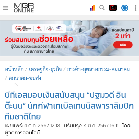
•
หน้าหลัก
•
ทันเหตุการณ์
•
ภาคใต้
•
ภูมิภาค
•
Online Section
หน้าหลัก
เศรษฐกิจ-ธุรกิจ
การค้า-อุตสาหกรรม-คมนาคม
•
บันเทิง
คมนาคม-ขนส่ง
•
ผู้จัดการรายวัน
•
คอลัมนิสต์
บีทีเอสมอบเงินสนับสนุน “ปฐมวดี อิน
•
ละคร
ต๊ะนน” นักกีฬาเทเบิลเทนนิสพาราลิมปิก
•
CbizReview
ทีมชาติไทย
•
Cyber BIZ
เผยแพร่:
4 ต.ค. 2567 12:18
ปรับปรุง:
4 ต.ค. 2567 16:11
โดย:
•
ผู้จัดกวน
ผู้จัดการออนไลน์