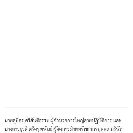
•
เกม
•
วิทยาศาสตร์
•
SMEs
•
หุ้น
•
อินโดจีน
•
กองทุนรวม
•
Celeb Online
•
Factcheck
•
ญี่ปุ่น
•
News1
•
Gotomanager
นายสุมิตร ศรีสันติธรรม ผู้อำนวยการใหญ่สายปฏิบัติการ และ
นางสาวยุวดี ตรีครุฑพันธ์ ผู้จัดการฝ่ายทรัพยากรบุคคล บริษัท