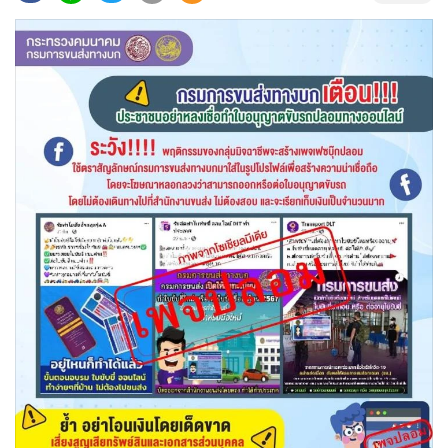
•
Good health & Well-being
•
Green Innovation & SD
•
Management & HR
•
MGR Live
•
Infographic
•
การเมือง
•
ท่องเที่ยว
•
กีฬา
•
ต่างประเทศ
•
Special Scoop
•
เศรษฐกิจ-ธุรกิจ
•
จีน
•
ชุมชน-คุณภาพชีวิต
•
อาชญากรรม
•
Motoring