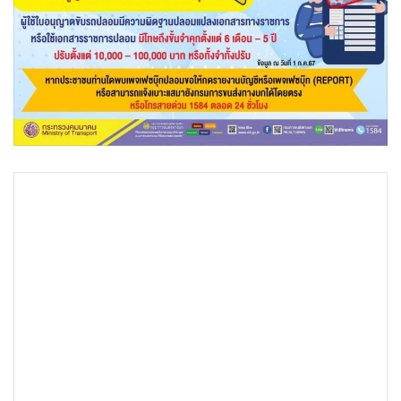
•
เกม
•
วิทยาศาสตร์
•
SMEs
•
หุ้น
•
อินโดจีน
•
กองทุนรวม
•
Celeb Online
•
Factcheck
•
ญี่ปุ่น
•
News1
•
Gotomanager