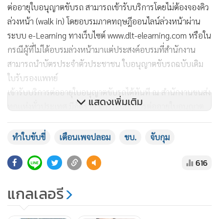
ต่ออายุใบอนุญาตขับรถ สามารถเข้ารับบริการโดยไม่ต้องจองคิว
ล่วงหน้า (walk in) โดยอบรมภาคทฤษฎีออนไลน์ล่วงหน้าผ่าน
ระบบ e-Learning ทางเว็บไซต์ www.dlt-elearning.com หรือใน
กรณีผู้ที่ไม่ได้อบรมล่วงหน้ามาแต่ประสงค์อบรมที่สำนักงาน
สามารถนำบัตรประจำตัวประชาชน ใบอนุญาตขับรถฉบับเดิม
ใบรับรองแพทย์
เข้ารับบริการต่ออายุใบอนุญาตขับรถได้ทันที ณ สำนักงานขนส่ง
แสดงเพิ่มเติม
ทุกแห่งทั่วประเทศ มีอัตราค่าธรรมเนียมการต่ออายุใบอนุญาต
ขับรถ (รวมค่าคำขอ) รถยนต์ 505 บาท รถจักรยานยนต์ 255
บาท
ทำใบขับขี่
เตือนเพจปลอม
ขบ.
จับกุม
616
แกลเลอรี