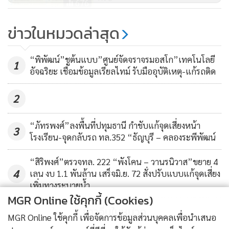
676
เสียทั้งทรัพย์สินและเอกสารสำคัญส่วนบุคคล ซึ่งผู้หลงเชื่อจะมี
กรมพัฒนาธุรกิจฯ เปิดนักศึกษา
ความผิดตามประมวลกฎหมายอาญา ความผิดฐานปลอมแปลง
ข่าวในหมวดล่าสุด
บัญชีร่วมโครงการ ‘สร้างนักบัญชี
เอกสารทางราชการหรือใช้เอกสารราชการปลอม มีโทษถึงขั้นจำ
คุณภาพรุ่นใหม่’ ฟรี!! เพิ่มทักษะ
คุกตั้งแต่ 6 เดือน-5 ปี ปรับตั้งแต่ 10,000-100,000 บาท หรือทั้ง
255
“พิพัฒน์”ชูต้นแบบ”ศูนย์จัดจราจรมอสโก”เทคโนโลยี
1
ก่อนลงสนามจริง
จำทั้งปรับ
อัจฉริยะ เชื่อมข้อมูลเรียลไทม์ รับมืออุบัติเหตุ-แก้รถติด
2
ทั้งนี้ หากพบเพจเฟซบุ๊กปลอม
ขอให้กดรายงานบัญชีหรือเพจเฟซบุ๊ก (REPORT) หรือสามารถ
“ภัทรพงศ์”ลงพื้นที่ปทุมธานี กำชับแก้จุดเสี่ยงหน้า
3
แจ้งเบาะแสมายังกรมการขนส่งทางบกได้โดยตรง หรือโทร.สาย
โรงเรียน-จุดกลับรถ ทล.352 “ธัญบุรี – คลองระพีพัฒน์
ด่วน 1584 ตลอด 24 ชั่วโมง
“สิริพงศ์”ตรวจทล. 222 “พังโคน – วานรนิวาส”ขยาย 4
4
เลน งบ 1.1 พันล้าน เสร็จมิ.ย. 72 สั่งปรับแบบแก้จุดเสี่ยง
เพิ่มทางระบายน้ำ
MGR Online ใช้คุกกี้ (Cookies)
ข่าวอื่นในหมวด
MGR Online ใช้คุกกี้ เพื่อจัดการข้อมูลส่วนบุคคลเพื่อนำเสนอ