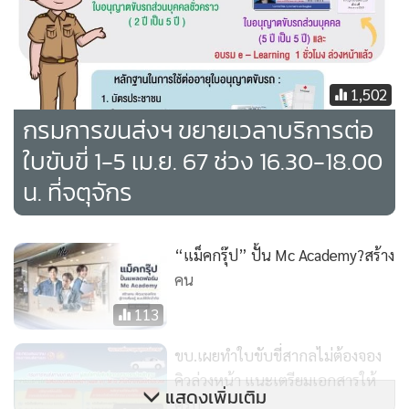
ปัจจุบันมีกลุ่มมิจฉาชีพแอบอ้างว่าสามารถรับทำธุรกรรมกับกรม
1,502
การขนส่งทางบกผ่านทางเพจเฟซบุ๊ก โดยเฉพาะรับทำหรือต่อ
กรมการขนส่งฯ ขยายเวลาบริการต่อ
อายุใบอนุญาตขับรถยนต์ โดยพฤติกรรมของกลุ่มมิจฉาชีพจะนำ
ใบขับขี่ 1-5 เม.ย. 67 ช่วง 16.30-18.00
รูปตราสัญลักษณ์กรมการขนส่งทางบกมาใส่ในรูปโปรไฟล์ หรือ
น. ที่จตุจักร
นำรูปภาพของผู้ที่ได้รับใบขับขี่มาแอบอ้าง เพื่อสร้างความน่าเชื่อ
ถือ โดยจะโฆษณาหลอกลวงว่าสามารถออกใบขับขี่หรือต่ออายุ
ใบขับขี่โดยไม่ต้องเดินทางไปที่สำนักงานขนส่ง และมีการเรียก
“แม็คกรุ๊ป” ปั้น Mc Academy?สร้าง
เก็บเงินแพงกว่าค่าธรรมเนียมจริงเป็นจำนวนมาก ซึ่งกรมการ
คน
ขนส่งทางบกได้ติดตามดำเนินการเรื่องดังกล่าวอย่างจริงจังและ
113
ต่อเนื่อง โดยได้แจ้งความดำเนินคดีไปแล้ว 555 ราย
ขบ.เผยทำใบขับขี่สากลไม่ต้องจอง
ทั้งนี้ เตือน!!! ประชาชนอย่าหลงเชื่อเพจมิจฉาชีพแอบอ้างรับทำ
คิวล่วงหน้า แนะเตรียมเอกสารให้
แสดงเพิ่มเติม
ธุรกรรมด้านใบอนุญาตต่างๆ บนโลกออนไลน์เด็ดขาด เสี่ยงสูญ
ครบ