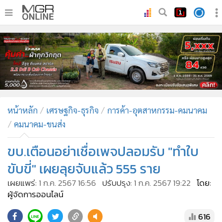
•
หน้าหลัก
•
ทันเหตุการณ์
•
ภาคใต้
•
ภูมิภาค
•
Online Section
หน้าหลัก
เศรษฐกิจ-ธุรกิจ
การค้า-อุตสาหกรรม-คมนาคม
•
บันเทิง
คมนาคม-ขนส่ง
•
ผู้จัดการรายวัน
•
คอลัมนิสต์
ขบ.เตือนอย่าเชื่อเพจปลอมรับ "ทำใบ
•
ละคร
ขับขี่" เผยลุยจับแล้ว 555 ราย
•
CbizReview
เผยแพร่:
1 ก.ค. 2567 16:56
ปรับปรุง:
1 ก.ค. 2567 19:22
โดย:
•
Cyber BIZ
ผู้จัดการออนไลน์
•
ผู้จัดกวน
616