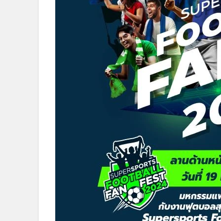
•
อินโดจีน
•
กองทุนรวม
•
Celeb Online
•
Factcheck
•
ญี่ปุ่น
•
News1
•
Gotomanager