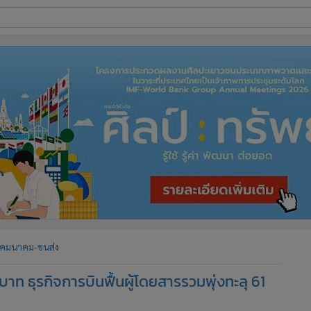
ี่ใช้
ine
้นสูง
คมนาคม-ขนส่ง
นบาท ธุรกิจการบินฟื้นผู้โดยสารรวมพุ่งทะลุ 61