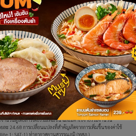
านบาท เพิ่มขึ้น 8.1 พันล้านบาท วีซ่าฟรี ดันเที่ยวบินรวมเพิ่ม
าะไตรมาส 2 กำไรสุทธิ 5.7 พันล้านบาท เตรียมเปิดรันเวย์ 3
ท ท่าอากาศยานไทย จำกัด (มหาชน) (AOT) หรือ ทอท. เปิดเผยว่า
นปีงบประมาณ 2567 (เดือนตุลาคม 2566-มีนาคม 2567) มี
.86 เมื่อเทียบกับช่วงเวลาเดียวกันของปีก่อน แบ่งเป็นเที่ยวบิน
ระเทศ 163,301 เที่ยวบิน ส่วนจำนวนผู้โดยสารรวมมีทั้งหมด
ารระหว่างประเทศ 36.82 ล้านคน และผู้โดยสารภายในประเทศ 24.40
 2567 AOT มีกำไรสุทธิจำนวน 10,347.62 ล้านบาท เพิ่มขึ้นร้อย
ด้รวม 34,191.67 ล้านบาท เพิ่มขึ้นร้อยละ 71.31 เมื่อเทียบกับ
ิการเพิ่มขึ้น 14,116.99 ล้านบาท หรือร้อยละ 71.21 จากการเพิ่ม
รือร้อยละ 55.88 และรายได้ที่ไม่เกี่ยวกับกิจการการบิน 8,583.33
ะจำนวนผู้โดยสารโดยรวมเพิ่มขึ้น และมีค่าใช้จ่ายรวมจำนวน
ยละ 24.68 การเปลี่ยนแปลงที่สำคัญเกิดจากการเพิ่มขึ้นของค่าใช้
atellite 1: SAT-1) ท่าอากาศยานสุวรรณภูมิ (ทสภ.)