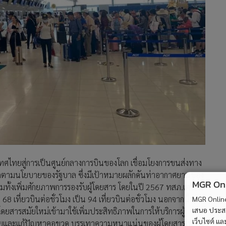
เทศไทยสู่การเป็นศูนย์กลางการบินของโลก เชื่อมโยงการขนส่งทาง
ฟิกตามนโยบายของรัฐบาล ซึ่งมีเป้าหมายผลักดันท่าอากาศยานของ
MGR Onli
รวมทั้งเพิ่มศักยภาพการรองรับผู้โดยสาร โดยในปี 2567 ทสภ.เตรียม
ก 68 เที่ยวบินต่อชั่วโมง เป็น 94 เที่ยวบินต่อชั่วโมง นอกจากนี้
MGR Online 
เสนอ ประสบก
ดยสารสมัยใหม่เข้ามาใช้เพิ่มประสิทธิภาพในการให้บริการผู้
เว็บไซต์ แ
คอยและแก้ปัญหาคอขวด บรรเทาความหนาแน่นของผู้โดยสารใน