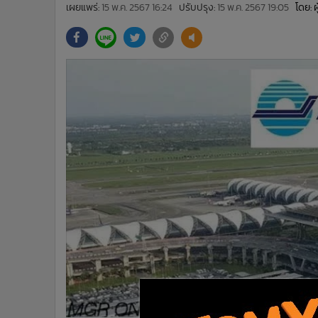
•
Management & HR
เผยแพร่:
15 พ.ค. 2567 16:24
ปรับปรุง:
15 พ.ค. 2567 19:05
โดย: 
•
MGR Live
•
Infographic
•
การเมือง
•
ท่องเที่ยว
•
กีฬา
•
ต่างประเทศ
•
Special Scoop
•
เศรษฐกิจ-ธุรกิจ
•
จีน
•
ชุมชน-คุณภาพชีวิต
•
อาชญากรรม
•
Motoring
•
เกม
•
วิทยาศาสตร์
•
SMEs
•
หุ้น