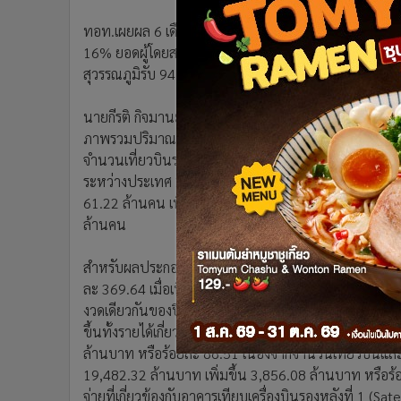
•
อินโดจีน
ทอท.เผยผล 6 เดือนงบปี 67 โกยกำไรสุทธิกว่า 1.03 หมื่นล้
•
กองทุนรวม
16% ยอดผู้โดยสารรวมกว่า 61 ล้านคน เพิ่มขึ้น 23% เฉพ
•
Celeb Online
สุวรรณภูมิรับ 94 เที่ยวบินต่อชั่วโมง
•
Factcheck
•
ญี่ปุ่น
นายกีรติ กิจมานะวัฒน์ กรรมการผู้อำนวยการใหญ่ บริษั
•
News1
ภาพรวมปริมาณการจราจรทางอากาศของ AOT รอบ 6 เดือ
•
Gotomanager
จำนวนเที่ยวบินรวม 367,032 เที่ยวบิน เพิ่มขึ้นร้อยละ 16
ระหว่างประเทศ 203,731 เที่ยวบิน และเที่ยวบินภายในป
61.22 ล้านคน เพิ่มขึ้นร้อยละ 23.78 แบ่งเป็นผู้โดยส
ล้านคน
สำหรับผลประกอบการงวดหกเดือนสิ้นสุดวันที่ 31 มีนาคม
ละ 369.64 เมื่อเทียบกับงวดเดียวกันของปีก่อน โดยมีรายไ
งวดเดียวกันของปีก่อน ซึ่งรายได้จากการขายหรือการให้บร
ขึ้นทั้งรายได้เกี่ยวกับกิจการการบิน 5,533.66 ล้านบาท ห
ล้านบาท หรือร้อยละ 86.51 เนื่องจากจำนวนเที่ยวบินแล
19,482.32 ล้านบาท เพิ่มขึ้น 3,856.08 ล้านบาท หรือร้อ
จ่ายที่เกี่ยวข้องกับอาคารเทียบเครื่องบินรองหลังที่ 1 (S