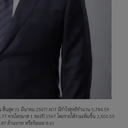
 สิ้นสุด 31 มีนาคม 2567) AOT มีกำไรสุทธิจำนวน 5,784.59
6.77 จากไตรมาส 1 ของปี 2567 โดยรายได้รวมเพิ่มขึ้น 2,500.55
54.87 ล้านบาท หรือร้อยละ 8.61