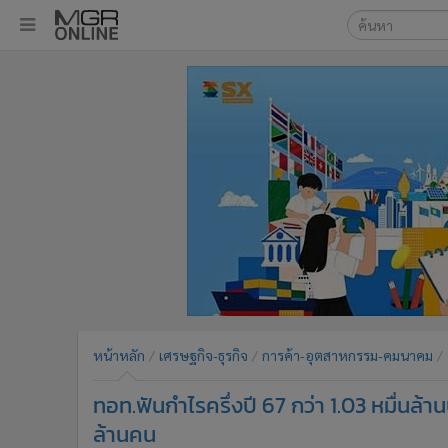
เลือกเครื่องมือท
•
หน้าหลัก
ค้นหา
•
ทันเหตุการณ์
Google
•
ภาคใต้
•
ภูมิภาค
MGR Onl
•
Online Section
ค้นหาขั
•
บันเทิง
•
ผู้จัดการรายวัน
•
คอลัมนิสต์
•
ละคร
•
CbizReview
•
Cyber BIZ
หน้าหลัก
เศรษฐกิจ-ธุรกิจ
การค้า-อุตสาหกรรม-คมนาคม
•
ผู้จัดกวน
ทอท.ฟันกำไรครึ่งปี 67 กว่า 1.03 หมื่นล้า
•
Good health & Well-being
•
Green Innovation & SD
ล้านคน