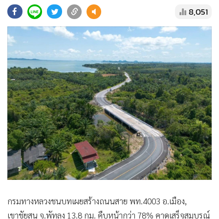
•
Good health & Well-being
8,051
•
Green Innovation & SD
•
Management & HR
•
MGR Live
•
Infographic
•
การเมือง
•
ท่องเที่ยว
•
กีฬา
•
ต่างประเทศ
•
Special Scoop
•
เศรษฐกิจ-ธุรกิจ
•
จีน
•
ชุมชน-คุณภาพชีวิต
•
อาชญากรรม
กรมทางหลวงชนบทเผยสร้างถนนสาย พท.4003 อ.เมือง,
•
Motoring
เขาชัยสน จ.พัทลุง 13.8 กม. คืบหน้ากว่า 78% คาดเสร็จสมบูรณ์