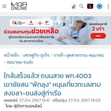
•
หน้าหลัก
•
ทันเหตุการณ์
•
ภาคใต้
•
ภูมิภาค
•
Online Section
หน้าหลัก
เศรษฐกิจ-ธุรกิจ
การค้า-อุตสาหกรรม-คมนาคม
•
บันเทิง
คมนาคม-ขนส่ง
•
ผู้จัดการรายวัน
•
คอลัมนิสต์
ใกล้เสร็จแล้ว! ถนนสาย พท.4003
•
ละคร
เขาชัยสน "พัทลุง" หนุนเที่ยวทะเลสาบ
•
CbizReview
สงขลา-ขนส่งสู่ท่าเรือ
•
Cyber BIZ
เผยแพร่:
27 มี.ค. 2567 13:41
ปรับปรุง:
27 มี.ค. 2567 19:03
•
ผู้จัดกวน
โดย: ผู้จัดการออนไลน์