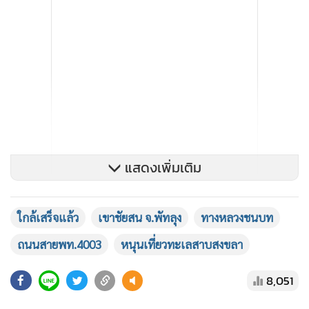
แสดงเพิ่มเติม
ใกล้เสร็จแล้ว
เขาชัยสน จ.พัทลุง
ทางหลวงชนบท
โครงการก่อสร้างถนนทางหลวงชนบทสาย พท.4003 แยก
ถนนสายพท.4003
หนุนเที่ยวทะเลสาบสงขลา
ทล.4050-บ้านจงเก อำเภอเมือง, เขาชัยสน จังหวัดพัทลุง มีจุด
เริ่มต้นการก่อสร้างบริเวณ กม.ที่ 0+000 ตำบลลำปำ อำเภอเมือง
8,051
จังหวัดพัทลุง และไปสิ้นสุดบริเวณ กม.ที่ 13+800 ตำบลจองถนน