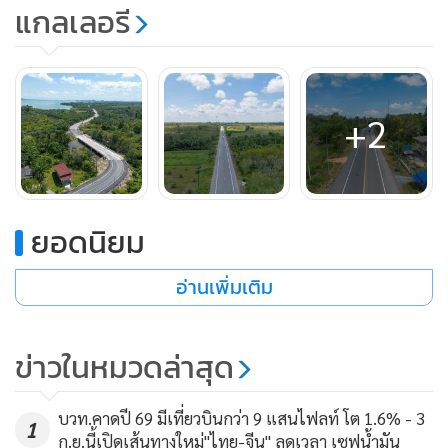
แกลเลอรี
อำเภอเขาชัยสน จังหวัดพัทลุง รวมระยะทาง 13.800 กิโลเมตร
ก่อสร้างเป็นถนนแอสฟัลติกคอนกรีต ขนาด 2 ช่องจราจร ไป-
กลับ ผิวจราจรกว้างข้างละ 3.5 เมตร ไหล่ทางข้างละ 1-2.5 เมตร
พร้อมก่อสร้างสะพานคอนกรีตเสริมเหล็ก จำนวน 13 แห่ง
+2
ก่อสร้างจุดพักรถ จุดชมทัศนียภาพ ระบบระบายน้ำ ระบบไฟฟ้า
แสงสว่าง ตลอดจนการติดตั้งเครื่องหมายจราจร สิ่งอำนวยความ
ปลอดภัย โดยใช้งบประมาณในการก่อสร้างรวม 164.750 ล้าน
บาท
ยอดนิยม
อ่านเพิ่มเติม
ข่าวในหมวดล่าสุด
บวท.คาดปี 69 มีเที่ยวบินกว่า 9 แสนไฟลท์ โต 1.6% - 3
1
ก.ย.นี้เปิดเส้นทางใหม่"ไทย-จีน" ลดเวลา เซฟน้ำมัน