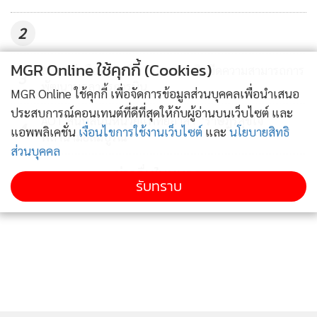
2
MGR Online ใช้คุกกี้ (Cookies)
สบพ. จับมือสนามบิน อินชอน เสริมขีดความสามารถการ
3
พัฒนาบุคลากรการบิน
MGR Online ใช้คุกกี้ เพื่อจัดการข้อมูลส่วนบุคคลเพื่อนำเสนอ
ประสบการณ์คอนเทนต์ที่ดีที่สุดให้กับผู้อ่านบนเว็บไซต์ และ
โครงการมีเป้าหมายเพื่อพัฒนาเส้นทางสู่แหล่งท่องเที่ยวเชื่อมโยง
AOT สนับสนุนหน่วยแพทย์อาสา “ราษฎรสุขใจ
4
แอพพลิเคชั่น
เงื่อนไขการใช้งานเว็บไซต์
และ
นโยบายสิทธิ
พลานามัยสมบูรณ์ “
ชุมชนท้องถิ่น ส่งเสริมการท่องเที่ยวธรรมชาติแถบลุ่มน้ำ
ส่วนบุคคล
ทะเลสาบสงขลาอย่างยั่งยืน ช่วยยกระดับโครงสร้างพื้นฐานด้าน
ข่าวอื่นในหมวด
คมนาคมให้มีประสิทธิภาพ รวมถึงช่วยเพิ่มศักยภาพระบบการ
รับทราบ
ขนส่งสินค้าเข้าสู่ท่าเรือน้ำลึกจังหวัดสงขลาและจังหวัดสตูลใน
อนาคตให้มีศักยภาพมากยิ่งขึ้น