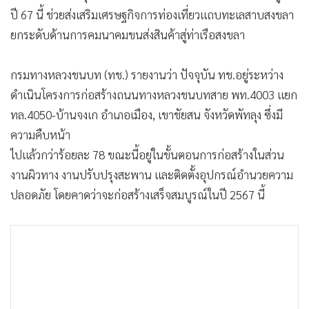
•
เกม
ปี 67 นี้ ช่วยส่งเสริมเศรษฐกิจการท่องเที่ยวแถบทะเลสาบสงขลา
•
วิทยาศาสตร์
ยกระดับด้านการคมนาคมขนส่งสินค้าสู่ท่าเรือสงขลา
•
SMEs
กรมทางหลวงชนบท (ทช.) รายงานว่า ปัจจุบัน ทช.อยู่ระหว่าง
•
หุ้น
ดำเนินโครงการก่อสร้างถนนทางหลวงชนบทสาย พท.4003 แยก
•
อินโดจีน
ทล.4050-บ้านจงเก อำเภอเมือง, เขาชัยสน จังหวัดพัทลุง ซึ่งมี
•
กองทุนรวม
ความคืบหน้า
•
Celeb Online
ไปแล้วกว่าร้อยละ 78 ขณะนี้อยู่ในขั้นตอนการก่อสร้างในส่วน
•
Factcheck
งานผิวทาง งานปรับปรุงสะพาน และติดตั้งอุปกรณ์อำนวยความ
•
ญี่ปุ่น
ปลอดภัย โดยคาดว่าจะก่อสร้างเสร็จสมบูรณ์ในปี 2567 นี้
•
News1
•
Gotomanager