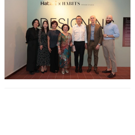
•
Good health & Well-being
•
Green Innovation & SD
•
Management & HR
•
MGR Live
•
Infographic
•
การเมือง
•
ท่องเที่ยว
•
กีฬา
•
ต่างประเทศ
•
Special Scoop
•
เศรษฐกิจ-ธุรกิจ
•
จีน
นางสุนทรี วนวิทย์ ประธานบริษัทฮาตาริ อิเลคทริค เป็นประธาน
•
ชุมชน-คุณภาพชีวิต
เปิดงาน Designing the wind โดยมีนายวิทยาและนาง ศิริวรรณ
•
อาชญากรรม
พานิชตระกูล กรรมการบริหาร บริษัท ฮาตาริอิเลคทริค ร่วมเปิด
•
Motoring