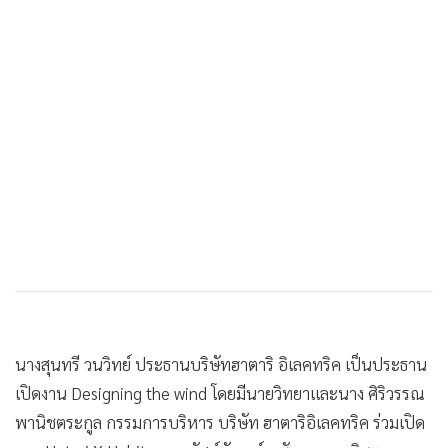
งาน Hatari X Habits ของ ทัศน์ลักษณ์ - ชัญญา พานิชตระกูล
•
เกม
โดยมี Mr. Diego Rossi ณ.บ้านตรอกถั่วงอก โดยงานแสดงดัง
•
วิทยาศาสตร์
กล่าวจะเปืดให้เข้าชมตั้งแต่บัดนี้จนถึงวันที่ 4
•
SMEs
กุมภาพันธ์ 2567 โดยผู้สนใจเข้าชมฟรี
•
หุ้น
131
•
อินโดจีน
•
กองทุนรวม
ยอดนิยม
•
Celeb Online
•
Factcheck
อ่านเพิ่มเติม
•
ญี่ปุ่น
•
News1
ข่าวที่เกี่ยวข้อง
•
Gotomanager