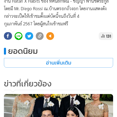
12,786
ผู้บริหาร "ฮาตาริ" ร่วมยินดีฉลอง
มงคลสมรส
ฮาคูโฮโด เฟิร์ส เผยแนวคิดขับ
เคลื่อนผลลัพธ์แบรนด์ ผ่านความ
สำเร็จตลอด 20 ปี พร้อมวิสัยทัศน์
118
สอดรับเทรนด์การตลาดปี 2024
BAM จัดแคมเปญรับลมร้อน
"Summer Sale" เสนอทรัพย์ลดราคา