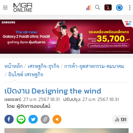
•
หน้าหลัก
•
ทันเหตุการณ์
•
ภาคใต้
•
ภูมิภาค
•
Online Section
หน้าหลัก
เศรษฐกิจ-ธุรกิจ
การค้า-อุตสาหกรรม-คมนาคม
•
บันเทิง
อินไซด์ เศรษฐกิจ
•
ผู้จัดการรายวัน
•
คอลัมนิสต์
เปิดงาน Designing the wind
•
ละคร
เผยแพร่:
27 ม.ค. 2567 18:31
ปรับปรุง:
27 ม.ค. 2567 18:31
•
CbizReview
โดย: ผู้จัดการออนไลน์
•
Cyber BIZ
131
•
ผู้จัดกวน