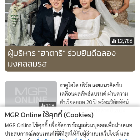
พิเศษกว่า 2,000 รายการ
แสดงเพิ่มเติม
186
ชาวเน็ตชื่นชม เจ้าของพัดลมฮาตา
ข่าวในหมวดล่าสุด
ริบริจาค 900 ล้าน มูลนิธิรามาธิบดี
37,752
นบส. ป.ป.ส. รุ่น 1 มอบกำลังใจ “นพ.สรายุทธ์” ก่อน
1
เกษียณราชการ
2
7-Eleven สาขา Cloud 11 พลิกโฉมร้านสะดวกซื้อ ปั้นจุด
3
เช็กอิน ตอบโจทย์ไลฟ์สไตล์สายสร้างสรรค์
กรมการแพทย์ ผนึก สกสว. – SKAI MED จับมือ ปั้น AI
4
MGR Online ใช้คุกกี้ (Cookies)
สุดล้ำ ตรวจความเสี่ยงโรคหลอดเลือดสมอง
MGR Online ใช้คุกกี้ เพื่อจัดการข้อมูลส่วนบุคคลเพื่อนำเสนอ
ข่าวอื่นในหมวด
ประสบการณ์คอนเทนต์ที่ดีที่สุดให้กับผู้อ่านบนเว็บไซต์ และ