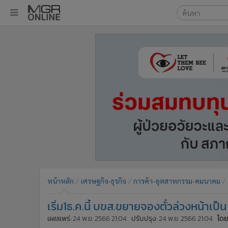
เลือกเครื่องมือท
•
หน้าหลัก
ค้นหา
•
ทันเหตุการณ์
Google
•
ภาคใต้
•
ภูมิภาค
MGR Onl
•
Online Section
ค้นหาขั
•
บันเทิง
•
ผู้จัดการรายวัน
•
คอลัมนิสต์
•
ละคร
•
CbizReview
•
Cyber BIZ
หน้าหลัก
เศรษฐกิจ-ธุรกิจ
การค้า-อุตสาหกรรม-คมนาคม
•
ผู้จัดกวน
เริ่ม1ธ.ค.นี้ บขส.ขยายจองตั๋วล่วงหน้าเ
•
Good health & Well-being
•
Green Innovation & SD
เผยแพร่:
24 พ.ย. 2566 21:04
ปรับปรุง:
24 พ.ย. 2566 21:04
โดย