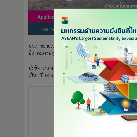
•
อินโดจีน
•
กองทุนรวม
•
Celeb Online
•
Factcheck
•
ญี่ปุ่น
บขส. ขยายเวลาจองตั๋วโดยสารล่วงหน้าเส้นทางภายในประเทศ
•
News1
มือ กรมควบคุมโรค ตรวจความพร้อมพนักงานขับรถ ก่อนใ
•
Gotomanager
บริษัท ขนส่ง จำกัด (บขส.) เตรียมขยายระยะเวลาจองตั๋
เป็น 1ปี (365 วัน) เพื่ออำนวยความสะดวกประชาชนและนัก