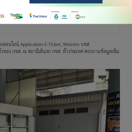
ทางออนไลน์ Application E-Ticket, Website บขส.
ตั๋วของ บขส. ณ สถานีเดินรถ บขส. ทั่วประเทศ สอบถามข้อมูลเพิ่ม