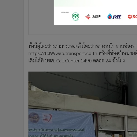
ทั้งนี้ผู้โดยสารสามารถจองตั๋วโดยสารล่วงหน้า ผ่านช่อง
https://tcl99web.transport.co.th หรือที่ช่องจำหน่าย
เติมได้ที่ บขส. Call Center 1490 ตลอด 24 ชั่วโมง