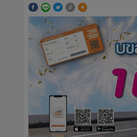
•
Management & HR
•
MGR Live
•
Infographic
•
การเมือง
•
ท่องเที่ยว
•
กีฬา
•
ต่างประเทศ
•
Special Scoop
•
เศรษฐกิจ-ธุรกิจ
•
จีน
•
ชุมชน-คุณภาพชีวิต
•
อาชญากรรม
•
Motoring
•
เกม
•
วิทยาศาสตร์
•
SMEs
•
หุ้น