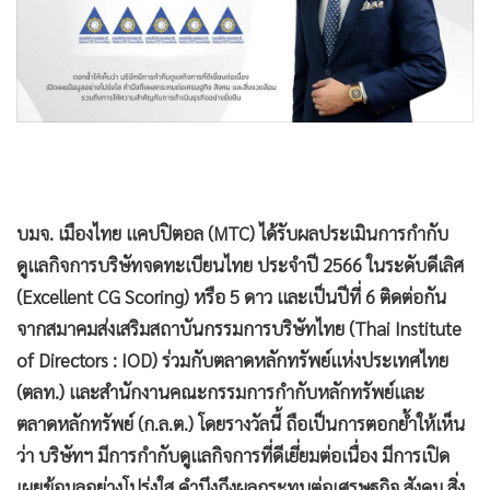
•
Good health & Well-being
•
Green Innovation & SD
•
Management & HR
•
MGR Live
•
Infographic
•
การเมือง
•
ท่องเที่ยว
บมจ. เมืองไทย แคปปิตอล (MTC) ได้รับผลประเมินการกำกับ
•
กีฬา
ดูแลกิจการบริษัทจดทะเบียนไทย ประจำปี 2566 ในระดับดีเลิศ
•
ต่างประเทศ
(Excellent CG Scoring) หรือ 5 ดาว และเป็นปีที่ 6 ติดต่อกัน
•
Special Scoop
จากสมาคมส่งเสริมสถาบันกรรมการบริษัทไทย (Thai Institute
•
เศรษฐกิจ-ธุรกิจ
of Directors : IOD) ร่วมกับตลาดหลักทรัพย์แห่งประเทศไทย
•
จีน
(ตลท.) และสำนักงานคณะกรรมการกำกับหลักทรัพย์และ
•
ชุมชน-คุณภาพชีวิต
ตลาดหลักทรัพย์ (ก.ล.ต.) โดยรางวัลนี้ ถือเป็นการตอกย้ำให้เห็น
•
อาชญากรรม
ว่า บริษัทฯ มีการกำกับดูแลกิจการที่ดีเยี่ยมต่อเนื่อง มีการเปิด
•
Motoring
เผยข้อมูลอย่างโปร่งใส คำนึงถึงผลกระทบต่อเศรษฐกิจ สังคม สิ่ง