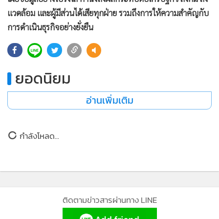
•
เกม
แวดล้อม และผู้มีส่วนได้เสียทุกฝ่าย รวมถึงการให้ความสำคัญกับ
•
วิทยาศาสตร์
การดำเนินธุรกิจอย่างยั่งยืน
•
SMEs
•
หุ้น
•
อินโดจีน
ยอดนิยม
•
กองทุนรวม
อ่านเพิ่มเติม
•
Celeb Online
•
Factcheck
•
ญี่ปุ่น
กำลังโหลด...
•
News1
•
Gotomanager
ติดตามข่าวสารผ่านทาง LINE