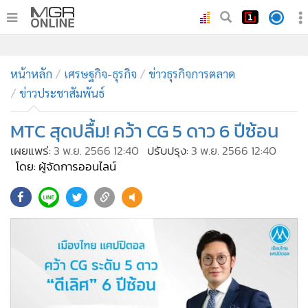
•
หน้าหลัก
•
หน้าหลัก
ทันเหตุการณ์
เศรษฐกิจ-ธุรกิจ
ข่าวธุรกิจการตลาด
ข่าวประชาสัมพันธ์
•
ภาคใต้
•
ภูมิภาค
MTC สุดปลื้ม! คว้า CG 5 ดาว 6 ปีซ้อน
•
Online Section
เผยแพร่:
3 พ.ย. 2566 12:40
ปรับปรุง:
3 พ.ย. 2566 12:40
•
บันเทิง
โดย: ผู้จัดการออนไลน์
•
ผู้จัดการรายวัน
•
คอลัมนิสต์
•
ละคร
•
CbizReview
•
Cyber BIZ
•
ผู้จัดกวน