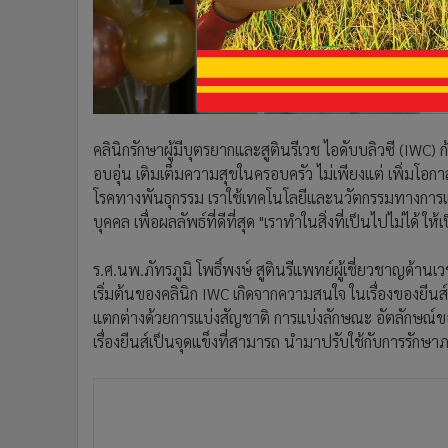
•
อินโดจีน
•
กองทุนรวม
•
Celeb Online
•
Factcheck
•
ญี่ปุ่น
คลินิกรักษาผู้มีบุตรยากและสูตินรีเวช ไอดับบลิวซี (IWC) ก้
•
News1
อบอุ่น เติมเต็มความสุขในครอบครัว ไม่เพียงแต่ เพิ่มโอกา
•
Gotomanager
โรคทางพันธุกรรม เราใช้เทคโนโลยีและนวัตกรรมทางการแ
บุคคล เพื่อผลลัพธ์ที่ดีที่สุด
"เราทำในสิ่งที่เป็นไปไม่ได้ ให้
ร.ศ.นพ.ภัทรภูมิ โพธิ์พงษ์ สูตินรีแพทย์ผู้เชี่ยวชาญด้าน
เริ่มต้นของคลินิก IWC เกิดจากความสนใจ ในเรื่องของยีน
แตกต่างด้วยการแบ่งสัญชาติ การแบ่งลักษณะ อัตลักษณ์ขอ
เรื่องยีนส์เป็นจุดแข็งที่สามารถ นำมาปรับใช้กับการรัก