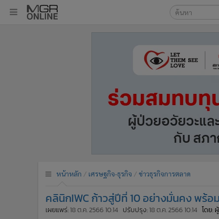
เลือกเครื่องมือท
•
หน้าหลัก
ค้นหา
•
ทันเหตุการณ์
Google
•
ภาคใต้
•
ภูมิภาค
MGR Onl
•
Online Section
ค้นหาขั
•
บันเทิง
•
ผู้จัดการรายวัน
•
คอลัมนิสต์
•
ละคร
•
CbizReview
•
Cyber BIZ
หน้าหลัก
เศรษฐกิจ-ธุรกิจ
ข่าวธุรกิจการตลาด
•
ผู้จัดกวน
คลินิกIWC ก้าวสู่ปีที่ 10 อย่างมั่นคง พร
•
Good health & Well-being
•
Green Innovation & SD
เผยแพร่:
18 ต.ค. 2566 10:14
ปรับปรุง:
18 ต.ค. 2566 10:14
โดย: ผ