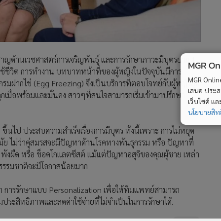
ยวชาญด้านเวชศาสตร์การเจริญพันธุ์ และการรักษาภาวะมีบุตรยาก 1
MGR Onli
รใช้ชีวิต การทำงาน บทบาทหน้าที่ของผู้หญิงในปัจจุบันมีการ
MGR Online 
รมฝากไข่ (Egg Freezing) จึงเป็นบริการที่ตอบโจทย์กับผู้หญิงยุค
เสนอ ประสบก
ีลูกเมื่อพร้อมและมั่นคง สาวๆที่สนใจสามารถเริ่มเข้ามาปรึกษา
เว็บไซต์ แ
นโยบายสิทธ
ี ขึ้นไป ประสบความสำเร็จเรื่องการมีบุตร ทั้งนี้เพราะ การไม่หยุด
ย ไม่ว่าคู่สมรสจะมีปัญหาด้านโรคทางพันธุกรรม หรือ ปัญหาที่
พังผืด หรือ ช็อคโกแลตซีสต์ แม้แต่ปัญหาอสุจิของคุณผู้ชาย เหล่า
ิธีธรรมชาติจะมีโอกาสน้อยมาก
กว่า การรักษาแบบ Personalization เพื่อให้ทีมแพทย์สามารถ
มประสิทธิภาพและลดค่าใช้จ่ายที่ไม่จำเป็นในการรักษาได้.