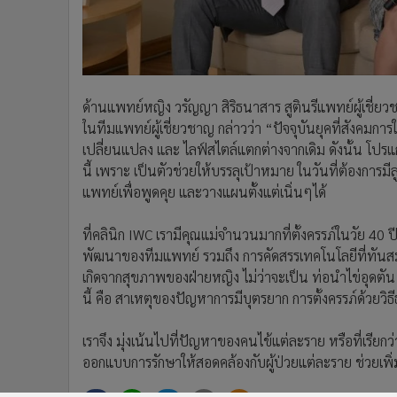
ด้านแพทย์หญิง วรัญญา สิริธนาสาร สูตินรีแพทย์ผู้เชี่
ในทีมแพทย์ผู้เชี่ยวชาญ กล่าวว่า “ปัจจุบันยุคที่สังคมกา
เปลี่ยนแปลง และ ไลฟ์สไตล์แตกต่างจากเดิม ดังนั้น โปรแก
นี้ เพราะ เป็นตัวช่วยให้บรรลุเป้าหมาย ในวันที่ต้องการม
แพทย์เพื่อพูดคุย และวางแผนตั้งแต่เนิ่นๆได้
ที่คลินิก IWC เรามีคุณแม่จำนวนมากที่ตั้งครรภ์ในวัย 40 ป
พัฒนาของทีมแพทย์ รวมถึง การคัดสรรเทคโนโลยีที่ทันสมั
เกิดจากสุขภาพของฝ่ายหญิง ไม่ว่าจะเป็น ท่อนำไข่อุดตัน 
นี้ คือ สาเหตุของปัญหาการมีบุตรยาก การตั้งครรภ์ด้วยว
เราจึง มุ่งเน้นไปที่ปัญหาของคนไข้แต่ละราย หรือที่เรีย
ออกแบบการรักษาให้สอดคล้องกับผู้ป่วยแต่ละราย ช่วยเพิ่