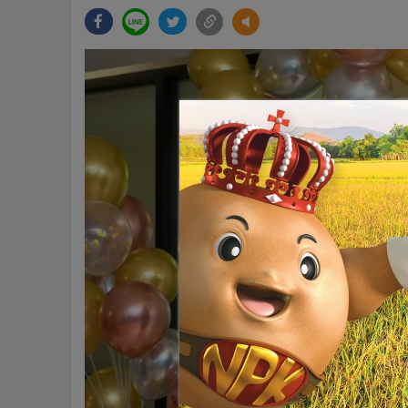
•
Management & HR
•
MGR Live
•
Infographic
•
การเมือง
•
ท่องเที่ยว
•
กีฬา
•
ต่างประเทศ
•
Special Scoop
•
เศรษฐกิจ-ธุรกิจ
•
จีน
•
ชุมชน-คุณภาพชีวิต
•
อาชญากรรม
•
Motoring
•
เกม
•
วิทยาศาสตร์
•
SMEs
•
หุ้น