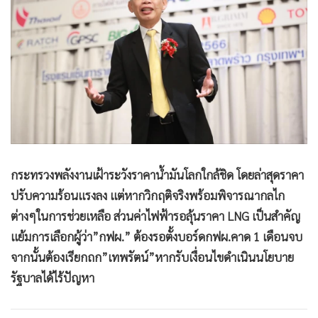
•
Good health & Well-being
•
Green Innovation & SD
•
Management & HR
•
MGR Live
•
Infographic
•
การเมือง
•
ท่องเที่ยว
•
กีฬา
กระทรวงพลังงานเฝ้าระวังราคาน้ำมันโลกใกล้ชิด โดยล่าสุดราคา
•
ต่างประเทศ
ปรับความร้อนแรงลง แต่หากวิกฤติจริงพร้อมพิจารณากลไก
•
Special Scoop
ต่างๆในการช่วยเหลือ ส่วนค่าไฟฟ้ารอลุ้นราคา LNG เป็นสำคัญ
•
เศรษฐกิจ-ธุรกิจ
แย้มการเลือกผู้ว่า”กฟผ.” ต้องรอตั้งบอร์ดกฟผ.คาด 1 เดือนจบ
•
จีน
จากนั้นต้องเรียกถก”เทพรัตน์”หากรับเงื่อนไขดำเนินนโยบาย
•
ชุมชน-คุณภาพชีวิต
รัฐบาลได้ไร้ปัญหา
•
อาชญากรรม
•
Motoring