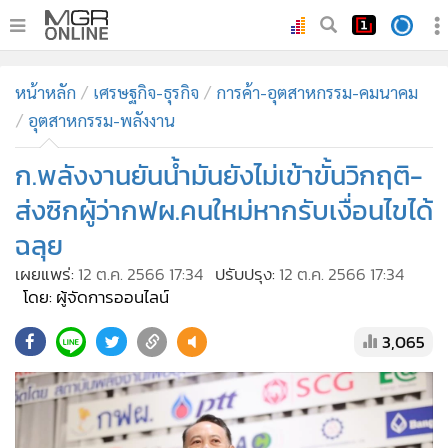
•
หน้าหลัก
หน้าหลัก
เศรษฐกิจ-ธุรกิจ
การค้า-อุตสาหกรรม-คมนาคม
•
ทันเหตุการณ์
อุตสาหกรรม-พลังงาน
•
ภาคใต้
ก.พลังงานยันน้ำมันยังไม่เข้าขั้นวิกฤติ-
•
ภูมิภาค
•
Online Section
ส่งซิกผู้ว่ากฟผ.คนใหม่หากรับเงื่อนไขได้
•
บันเทิง
ฉลุย
•
ผู้จัดการรายวัน
เผยแพร่:
12 ต.ค. 2566 17:34
ปรับปรุง:
12 ต.ค. 2566 17:34
•
คอลัมนิสต์
โดย: ผู้จัดการออนไลน์
•
ละคร
3,065
•
CbizReview
•
Cyber BIZ
•
ผู้จัดกวน