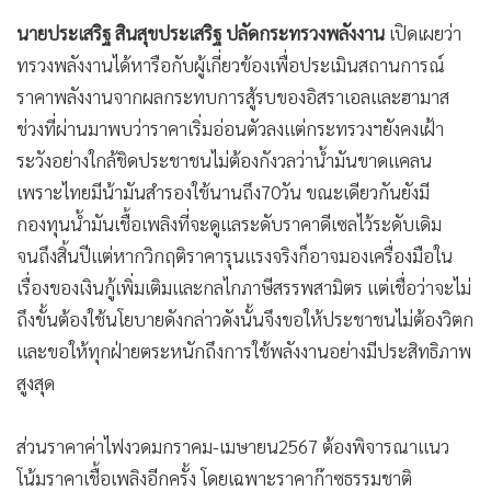
นายประเสริฐ สินสุขประเสริฐ ปลัดกระทรวงพลังงาน
เปิดเผยว่า
ทรวงพลังงานได้หารือกับผู้เกี่ยวข้องเพื่อประเมินสถานการณ์
ราคาพลังงานจากผลกระทบการสู้รบของอิสราเอลและฮามาส
ช่วงที่ผ่านมาพบว่าราคาเริ่มอ่อนตัวลงแต่กระทรวงฯยังคงเฝ้า
ระวังอย่างใกล้ชิดประชาชนไม่ต้องกังวลว่าน้ำมันขาดแคลน
เพราะไทยมีน้ามันสำรองใช้นานถึง70วัน ขณะเดียวกันยังมี
กองทุนน้ำมันเชื้อเพลิงที่จะดูแลระดับราคาดีเซลไว้ระดับเดิม
จนถึงสิ้นปีแต่หากวิกฤติราคารุนแรงจริงก็อาจมองเครื่องมือใน
เรื่องของเงินกู้เพิ่มเติมและกลไกภาษีสรรพสามิตร แต่เชื่อว่าจะไม่
ถึงขั้นต้องใช้นโยบายดังกล่าวดังนั้นจึงขอให้ประชาชนไม่ต้องวิตก
และขอให้ทุกฝ่ายตระหนักถึงการใช้พลังงานอย่างมีประสิทธิภาพ
สูงสุด
ส่วนราคาค่าไฟงวดมกราคม-เมษายน2567 ต้องพิจารณาแนว
โน้มราคาเชื้อเพลิงอีกครั้ง โดยเฉพาะราคาก๊าซธรรมชาติ