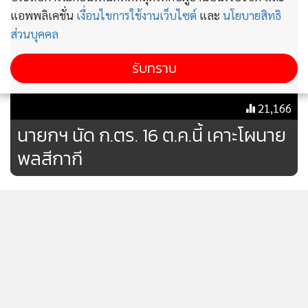
คาดว่านายพีระพันธุ์ สาลีรัฐวิภาค รองนายกรัฐมนตรีและ
แอพพลิเคชั่น
เงื่อนไขการใช้งานเว็บไซต์
และ
นโยบายสิทธิ
รมว.พลังงานจะเสนอคณะรัฐมนตรี(ครม.)ที่จะประชุมในวันที่ 16
ส่วนบุคคล
ต.ค.66 นี้ แต่ในส่วนของรายชื่อผู้ว่าการไฟฟ้าฝ่ายผลิตแห่ง
รับทราบ
ประเทศไทย(กฟผ.) ยังต้องรอการแต่งตั้งคณะกรรมการบริหา
รกฟผ.(บอร์ดกฟผ.)หลังจากบอร์ดชุดเก่าได้ลาออกไปเมื่อ 1 ต.ค.
66 ซึ่งขณะนี้มีรายชื่อบอร์ดกฟผ.แล้วคาดว่าจะสามารถนำเสนอ
21,166
คณะกรรมการนโยบายรัฐวิสาหกิจ(คนร.)ได้ภายใน 1 เดือนนี้
นายกฯ นัด ก.ตร. 16 ต.ค.นี้ เคาะโผนาย
พลสีกากี
“ คนร.ก็ต้องมีการแต่งตั้งใหม่เมื่อตั้งแล้วก็คงจะพิจารณาการตั้ง
บอร์ดกฟผ.ได้จากนั้นบอร์ดกฟผ.เองก็จะต้องมาดูรายชื่อผู้ว่า
[ข้อมูลที่ถูกลบ]
กฟผ.คนใหม่ที่ได้ผ่านคัดเลือกมาคือ นายเทพรัตน์ เทพพิทักษ์
โดยเฉพาะประเด็นว่าจะครบวาระ 2 ปีหรือไม่ซึ่งเห็นว่าสามารถ
ยืดหยุ่นได้หากเห็นว่าเหมาะสม ขณะเดียวกันยังคงพูดคุยถึง
เงื่อนไขต่าง ๆ รวมถึงการชี้วัด(KPI) โดยเฉพาะว่า การดำเนิน
[ข้อมูลที่ถูกลบ]
นโยบายของรัฐบาลใหม่ที่สำคัญคือ การแยกศูนย์ควบคุมระบบ
ไฟฟ้า(SO)ออกจากกฟผ.เพื่อให้มาบริหารที่ดึงคนนอกเข้าร่วม