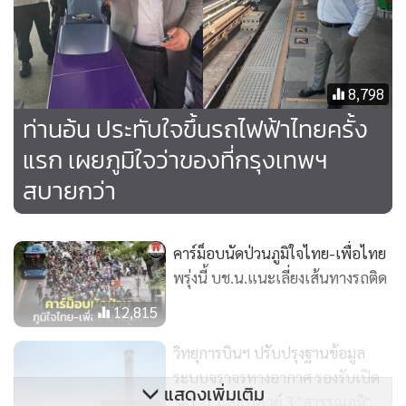
8,798
ท่านอ้น ประทับใจขึ้นรถไฟฟ้าไทยครั้ง
ทั้งนี้บริษัทฯ มีทีมตรวจสอบ ซ่อมบำรุงโครงสร้างตลอดแนวเส้น
แรก เผยภูมิใจว่าของที่กรุงเทพฯ
ทาง และมีกำหนดการตรวจสอบซ่อมบำรุงทุกวัน เพื่อให้มั่นใจว่า
สบายกว่า
โครงสร้างเส้นทางรถไฟฟ้ามีความสมบูรณ์ และใช้งานได้อย่าง
ปลอดภัย
คาร์ม็อบนัดป่วนภูมิใจไทย-เพื่อไทย
อย่างไรก็ตามทางบริษัทฯ ได้ทำการประสานงานไปยัง
พรุ่งนี้ บช.น.แนะเลี่ยงเส้นทางรถติด
กรุงเทพมหานคร ในการหาแนวทางปฏิบัติเพิ่มเติม
12,815
เพื่อเพิ่มประสิทธิภาพในการป้องกัน และซ่อมบำรุงให้ดียิ่งขึ้นไม่
ให้เหตุการณ์ดังกล่าวเกิดขึ้นซ้ำอีก
วิทยุการบินฯ ปรับปรุงฐานข้อมูล
ระบบจราจรทางอากาศ รองรับเปิด
แสดงเพิ่มเติม
หากประชาชนพบเห็นตัวอาคารสถานี หรืออุปกรณ์ในระบบรถ
SAT-1 และรันเวย์ 3 "สุวรรณภูมิ"