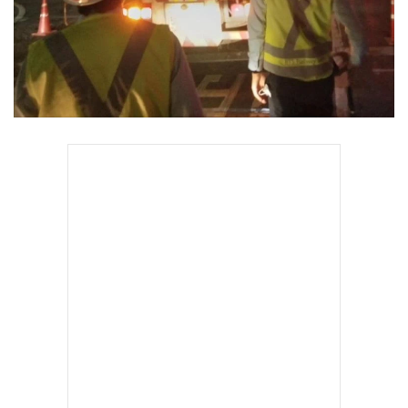
•
เกม
•
วิทยาศาสตร์
•
SMEs
•
หุ้น
•
อินโดจีน
•
กองทุนรวม
•
Celeb Online
•
Factcheck
•
ญี่ปุ่น
•
News1
•
Gotomanager