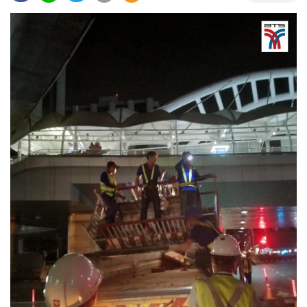
•
Good health & Well-being
•
Green Innovation & SD
•
Management & HR
•
MGR Live
•
Infographic
•
การเมือง
•
ท่องเที่ยว
•
กีฬา
•
ต่างประเทศ
•
Special Scoop
•
เศรษฐกิจ-ธุรกิจ
•
จีน
•
ชุมชน-คุณภาพชีวิต
•
อาชญากรรม
•
Motoring