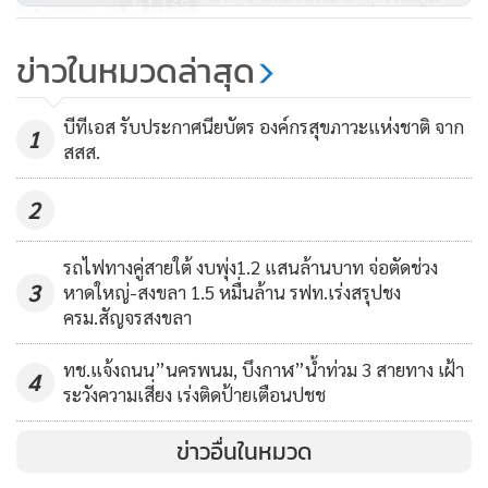
1,168
ไฟฟ้าบีทีเอส อยู่ในสภาพไม่สมบูรณ์ โปรดแจ้งเจ้าหน้าที่สถานีได้
ทันที หรือแจ้งศูนย์ลูกค้าสัมพันธ์ โทร 02-617- 6000
บีทีเอส จับมือ ททท. เปิดโครงการ
ข่าวในหมวดล่าสุด
หรือไลน์ @btsskytrain
STAR ยกระดับผู้ประกอบการท่อง
เที่ยวไทย สู่ระดับสากล
404
บีทีเอส รับประกาศนียบัตร องค์กรสุขภาวะแห่งชาติ จาก
1
สสส.
2
รถไฟทางคู่สายใต้ งบพุ่ง1.2 แสนล้านบาท จ่อตัดช่วง
3
หาดใหญ่-สงขลา 1.5 หมื่นล้าน รฟท.เร่งสรุปชง
ครม.สัญจรสงขลา
ทช.แจ้งถนน”นครพนม, บึงกาฬ”น้ำท่วม 3 สายทาง เฝ้า
4
ระวังความเสี่ยง เร่งติดป้ายเตือนปชช
MGR Online ใช้คุกกี้ (Cookies)
ข่าวอื่นในหมวด
MGR Online ใช้คุกกี้ เพื่อจัดการข้อมูลส่วนบุคคลเพื่อนำเสนอ