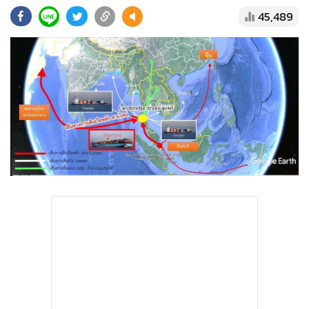
•
Good health & Well-being
45,489
•
Green Innovation & SD
•
Management & HR
•
MGR Live
•
Infographic
•
การเมือง
•
ท่องเที่ยว
•
กีฬา
•
ต่างประเทศ
•
Special Scoop
•
เศรษฐกิจ-ธุรกิจ
•
จีน
•
ชุมชน-คุณภาพชีวิต
•
อาชญากรรม
•
Motoring