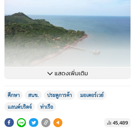
แสดงเพิ่มเติม
@เปิดแผนลงทุนกว่า 1 ล้านล้านบาท ผุด "ท่าเรือ-รถไฟ-
มอเตอร์เวย์" ครบวงจร
ศึกษา
สนข.
ประตูการค้า
มอเตอร์เวย์
สำหรับผลการศึกษาเบื้องต้น การพัฒนาแลนด์บริดจ์ประมาณ
แลนด์บริดจ์
ท่าเรือ
มูลค่าการลงทุนรวมทั้งสิ้น 1.001 ล้านล้านบาท ประกอบด้วย
45,489
1. การก่อสร้างท่าเรือ มูลค่าลงทุนรวม 636,477 ล้านบาท (ท่าเรือ