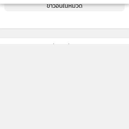
ข่าวอื่นในหมวด
ติดตามข่าวสารผ่านทาง LINE
MGR Online Application
ติดตาม MGR Online
โดยจะแบ่งการพัฒนาเป็น 4 เฟสย่อย ดังนี้