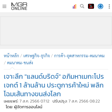
•
หน้าหลัก
•
ทันเหตุการณ์
•
ภาคใต้
•
ภูมิภาค
•
Online Section
หน้าหลัก
เศรษฐกิจ-ธุรกิจ
การค้า-อุตสาหกรรม-คมนาคม
•
บันเทิง
คมนาคม-ขนส่ง
•
ผู้จัดการรายวัน
•
คอลัมนิสต์
เจาะลึก "แลนด์บริดจ์" อภิมหาเมกะโปร
•
ละคร
เจกต์ 1 ล้านล้าน ประตูการค้าใหม่ พลิก
•
CbizReview
โฉมเส้นทางขนส่งโลก
•
Cyber BIZ
เผยแพร่:
7 ส.ค. 2566 07:12
ปรับปรุง:
7 ส.ค. 2566 08:22
•
ผู้จัดกวน
โดย: ผู้จัดการออนไลน์