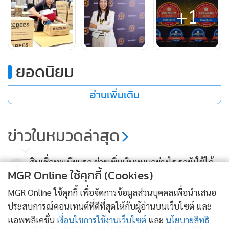
+1
ยอดนิยม
อ่านเพิ่มเติม
โดยในช่วง 2-3 ปีที่ผ่านมาหลังจากเปิดตัว ‘BUZZEBEES E-
Commerce Service’ ได้กระแสตอบรับดีมาก มีแบรนด์องค์กร
ข่าวในหมวดล่าสุด
ให้ความสนใจใช้บริการเพิ่มขึ้นอย่างก้าวกระโดด โดย
BUZZEBEES เองก็มีการพัฒนาการให้บริการอย่างต่อเนื่องเพื่อ
สินเชื่อทะเบียนรถ ช่วยเพิ่มเงินหมุนอย่างไร รถยังใช้ได้
1
ตอบโจทย์ลูกค้าได้ตรงจุด ทำให้ลูกค้ามียอดขายที่เติบโตขึ้น โดย
MGR Online ใช้คุกกี้ (Cookies)
ไหม?
BUZZEBEES สามารถสร้างยอดขายให้ลูกค้าในตลาดอีคอมเมิร์ซ
MGR Online ใช้คุกกี้ เพื่อจัดการข้อมูลส่วนบุคคลเพื่อนำเสนอ
ได้กว่าพันล้านบาท จนทำให้ธุรกิจอีคอมเมิร์ซของ BUZZEBEES
2
ประสบการณ์คอนเทนต์ที่ดีที่สุดให้กับผู้อ่านบนเว็บไซต์ และ
ขึ้นเป็นอันดับ 1 ในประเทศไทยภายในระยะเวลา 3 ปี
แอพพลิเคชั่น
เงื่อนไขการใช้งานเว็บไซต์
และ
นโยบายสิทธิ
เจาะลึก “อิออน” ถอดใจขายทิ้ง “แม็กซ์แวลู” เหตุ