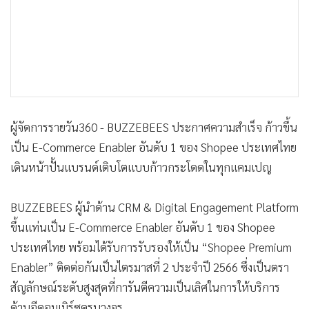
•
เกม
•
วิทยาศาสตร์
•
SMEs
•
หุ้น
•
อินโดจีน
•
กองทุนรวม
ผู้จัดการรายวัน360 - BUZZEBEES ประกาศความสำเร็จ ก้าวขึ้น
•
Celeb Online
เป็น E-Commerce Enabler อันดับ 1 ของ Shopee ประเทศไทย
•
Factcheck
เดินหน้าปั้นแบรนด์เติบโตแบบก้าวกระโดดในทุกแคมเปญ
•
ญี่ปุ่น
•
News1
BUZZEBEES ผู้นำด้าน CRM & Digital Engagement Platform
•
Gotomanager
ขึ้นแท่นเป็น E-Commerce Enabler อันดับ 1 ของ Shopee
ประเทศไทย พร้อมได้รับการรับรองให้เป็น “Shopee Premium
Enabler” ติดต่อกันเป็นไตรมาสที่ 2 ประจำปี 2566 ซึ่งเป็นตรา
สัญลักษณ์ระดับสูงสุดที่การันตีความเป็นเลิศในการให้บริการ
ด้านอีคอมเมิร์ซครบวงจร