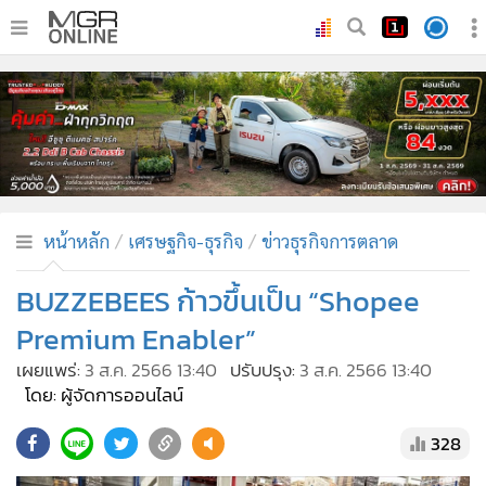
•
หน้าหลัก
•
ทันเหตุการณ์
•
ภาคใต้
•
ภูมิภาค
•
Online Section
หน้าหลัก
เศรษฐกิจ-ธุรกิจ
ข่าวธุรกิจการตลาด
•
บันเทิง
•
ผู้จัดการรายวัน
BUZZEBEES ก้าวขึ้นเป็น “Shopee
•
คอลัมนิสต์
Premium Enabler”
•
ละคร
เผยแพร่:
3 ส.ค. 2566 13:40
ปรับปรุง:
3 ส.ค. 2566 13:40
•
CbizReview
โดย: ผู้จัดการออนไลน์
•
Cyber BIZ
328
•
ผู้จัดกวน