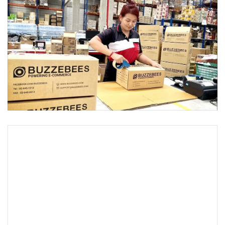
•
Good health & Well-being
•
Green Innovation & SD
•
Management & HR
•
MGR Live
•
Infographic
•
การเมือง
•
ท่องเที่ยว
•
กีฬา
•
ต่างประเทศ
•
Special Scoop
•
เศรษฐกิจ-ธุรกิจ
•
จีน
•
ชุมชน-คุณภาพชีวิต
•
อาชญากรรม
•
Motoring