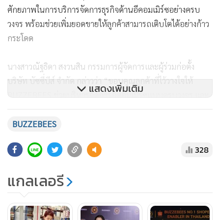
ศักยภาพในการบริการจัดการธุรกิจด้านอีคอมเมิร์ซอย่างครบ
วงจร พร้อมช่วยเพิ่มยอดขายให้ลูกค้าสามารถเติบโตได้อย่างก้าว
กระโดด
นางสาวณัฐธิดา สงวนสิน กรรมการผู้จัดการและผู้ร่วมก่อตั้ง
บริษัท บัซซี่บีส์ จำกัด กล่าวว่า “ขอบคุณลูกค้าที่ไว้วางใจให้
แสดงเพิ่มเติม
BUZZEBEES ช่วยบริหารจัดการอีคอมเมิร์ซแบบครบวงจร และ
ขอบคุณ Shopee ประเทศไทยที่ให้การสนับสนุนที่ดีตลอดมา
พร้อมเปิดเผยว่า เริ่มแรก BUZZEBEES ได้ออกแบบพัฒนา
BUZZEBEES
โซลูชัน ‘BUZZEBEES E-Commerce Service’ นี้ขึ้นมาเพื่อช่วย
328
แก้ปัญหาให้กับลูกค้าพันธมิตรของบัซซี่บีส์ ตั้งแต่ในช่วงโควิด-19
ที่ไม่สามารถเปิดขายของหน้าร้านได้
แกลเลอรี