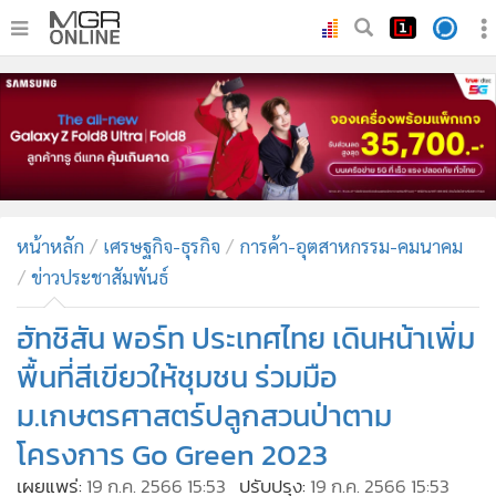
•
หน้าหลัก
•
ทันเหตุการณ์
•
ภาคใต้
•
ภูมิภาค
•
Online Section
หน้าหลัก
เศรษฐกิจ-ธุรกิจ
การค้า-อุตสาหกรรม-คมนาคม
•
บันเทิง
ข่าวประชาสัมพันธ์
•
ผู้จัดการรายวัน
•
คอลัมนิสต์
ฮัทชิสัน พอร์ท ประเทศไทย เดินหน้าเพิ่ม
•
ละคร
พื้นที่สีเขียวให้ชุมชน ร่วมมือ
•
CbizReview
ม.เกษตรศาสตร์ปลูกสวนป่าตาม
•
Cyber BIZ
โครงการ Go Green 2023
•
ผู้จัดกวน
เผยแพร่:
19 ก.ค. 2566 15:53
ปรับปรุง:
19 ก.ค. 2566 15:53