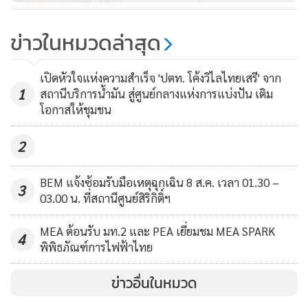
สองเพื่อสะท้อนให้เห็นถึงความตั้งใจของเราที่จะทำสิ่งที่
176
2 สืบสานพระราชปณิธาน เศรษฐกิจ
สร้างสรรค์และก่อเกิดประโยชน์แก่ชุมชนโดยรอบท่าเรือแหลม
พอเพียง
ข่าวในหมวดล่าสุด
ฉบังในระยะยาวต่อไป เราเชื่อว่านี่จะเป็นจุดเริ่มต้นที่ดีที่จะได้
สสส.- สมาคม SYSI เปิดตลาด
ชักชวนให้นักศึกษา บุคลากรในมหาวิทยาลัย และผู้คนในชุมชน
เปิดหัวใจแห่งความสำเร็จ 'ปตท. โค้งวิไลไทยเสรี' จาก
นวัตกรรมทางสังคม ให้คนรุ่นใหม่นำ
โดยรอบได้มาร่วมกันเพิ่มพื้นที่สีเขียวและดูแลโลกใบนี้ไปด้วยกัน
1
สถานีบริการน้ำมัน สู่ศูนย์กลางแห่งการแบ่งปัน เติม
เสนอผลงาน จับคู่นวัตกรกับนัก
กับเรา”
46
โอกาสให้ชุมชน
ลงทุนด้านสังคม ต่อยอดผลลัพธ์เพื่อ
เปลี่ยนสังคมอย่างยั่งยืน
2
BEM แจ้งซ้อมรับมือเหตุฉุกเฉิน 8 ส.ค. เวลา 01.30 –
3
03.00 น. ที่สถานีศูนย์สิริกิติ์ฯ
MEA ต้อนรับ มท.2 และ PEA เยี่ยมชม MEA SPARK
4
พิพิธภัณฑ์การไฟฟ้าไทย
ข่าวอื่นในหมวด