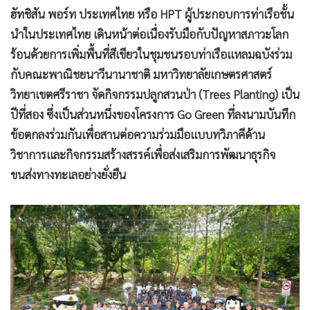
•
เกม
ฮัทชิสัน พอร์ท ประเทศไทย หรือ HPT ผู้ประกอบการท่าเรือชั้น
•
วิทยาศาสตร์
นำในประเทศไทย เดินหน้าต่อเนื่องรับมือกับปัญหาสภาวะโลก
ร้อนด้วยการเพิ่มพื้นที่สีเขียวในชุมชนรอบท่าเรือแหลมฉบังร่วม
•
SMEs
กับคณะพาณิชยนาวีนานาชาติ มหาวิทยาลัยเกษตรศาสตร์
•
หุ้น
วิทยาเขตศรีราชา จัดกิจกรรมปลูกสวนป่า (Trees Planting) เป็น
•
อินโดจีน
ปีที่สอง ซึ่งเป็นส่วนหนึ่งของโครงการ Go Green ที่ลงนามบันทึก
•
กองทุนรวม
ข้อตกลงร่วมกันเพื่อสานต่อความร่วมมือแบบทวิภาคีด้าน
•
Celeb Online
วิชาการและกิจกรรมสร้างสรรค์เพื่อส่งเสริมการพัฒนาธุรกิจ
•
Factcheck
ขนส่งทางทะเลอย่างยั่งยืน
•
ญี่ปุ่น
•
News1
•
Gotomanager