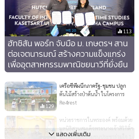
113
ฮัทชิสัน พอร์ท จับมือ ม. เกษตรฯ สาน
ต่อเจตนารมณ์ สร้างความแข็งแกร่ง
เพื่ออุตสาหกรรมพาณิชยนาวีที่ยั่งยืน
มร.สตีเฟ้นท์ อาร์ชเวิรท กรรมการผู้จัดการ ฮัทชิสัน พอร์ท
ประจำประเทศไทย และเอเชียตะวันออกเฉียงใต้
กล่าวว่า “ฮัทชิ
สัน พอร์ท ประเทศไทย มุ่งมั่นทำงานอย่างต่อเนื่องเพื่อบรรลุแผน
เครือซีพีผนึกภาครัฐ-ชุมชน ปลูก
ต้นไม้สร้างป่าต้นน้ำ ในโครงการ
งานกลยุทธ์ “อนาคตเพื่อความยั่งยืนของเรา (Our Sustainable
Re4rest
Future)” ผ่านการพัฒนาแบบบูรณาการในสามด้าน คือ
129
บุคลากร ชุมชน และสิ่งแวดล้อม โดยกิจกรรมปลูกสวนป่าที่ร่วม
หน่วยราชการในพระองค์ พร้อมด้วย
กับคณะพาณิชยนาวีนานาชาติ มหาวิทยาลัยเกษตรศาตร์
มูลนิธิสวนสมเด็จพระนางเจ้าสิริกิติ์ฯ
วิทยาเขตศรีราชา ถือเป็นก้าวแรกหลังจากลงนามร่วมกันเป็นปีที่
แสดงเพิ่มเติม
มอบต้นไม้แก่ชุมชนประชาร่วมใจ 1-