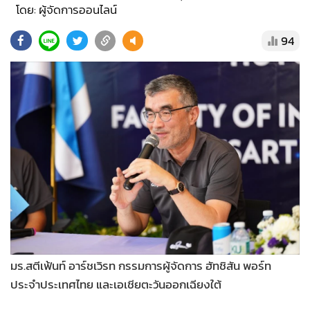
•
Good health & Well-being
โดย: ผู้จัดการออนไลน์
•
Green Innovation & SD
94
•
Management & HR
•
MGR Live
•
Infographic
•
การเมือง
•
ท่องเที่ยว
•
กีฬา
•
ต่างประเทศ
•
Special Scoop
•
เศรษฐกิจ-ธุรกิจ
•
จีน
•
ชุมชน-คุณภาพชีวิต
มร.สตีเฟ้นท์ อาร์ชเวิรท กรรมการผู้จัดการ ฮัทชิสัน พอร์ท
•
อาชญากรรม
ประจำประเทศไทย และเอเชียตะวันออกเฉียงใต้
•
Motoring