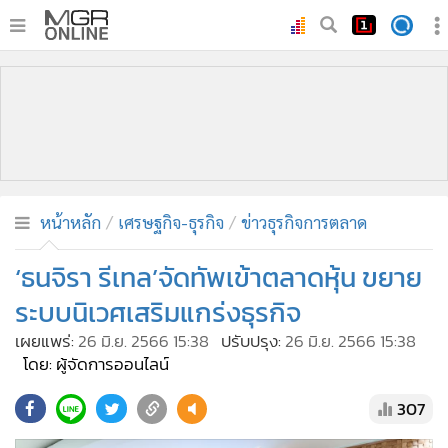
•
หน้าหลัก
•
ทันเหตุการณ์
•
ภาคใต้
•
ภูมิภาค
•
Online Section
หน้าหลัก
เศรษฐกิจ-ธุรกิจ
ข่าวธุรกิจการตลาด
•
บันเทิง
•
ผู้จัดการรายวัน
‘ธนจิรา รีเทล’จัดทัพเข้าตลาดหุ้น ขยาย
•
คอลัมนิสต์
ระบบนิเวศเสริมแกร่งธุรกิจ
•
ละคร
เผยแพร่:
26 มิ.ย. 2566 15:38
ปรับปรุง:
26 มิ.ย. 2566 15:38
•
CbizReview
โดย: ผู้จัดการออนไลน์
•
Cyber BIZ
307
•
ผู้จัดกวน