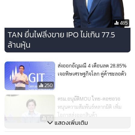
ได้แก่ HARNN Heritage Spa, The Spa by HARNN, By
HARNN, และ Scape by HARNN โดยแต่ละแบรนด์มีกลุ่มลูกค้า
485
เป้าหมายที่แตกต่างกัน ตั้งแต่ระดับลักซ์ชัวรี อัปเปอร์สเกลหรือ
TAN ยื่นไฟลิ่งขาย IPO ไม่เกิน 77.5
บูทีค ลักชัวรีแอนด์ไลฟ์สไตล์ และพรีเมียม และมีการคัดเลือกแฟ
ล้านหุ้น
รนไชซีจากเครือโรงแรมชั้นนำของโลกเพื่อรักษามาตรฐานการให้
บริการ กลุ่มบริษัทฯ ยังมีการประกอบธุรกิจที่เกี่ยวเนื่องอื่น เช่น
ธุรกิจอาหารและเครื่องดื่ม ภายใต้ชื่อ Marimekko pop-up café
ส่งออกอัญมณี 4 เดือนลด 28.85%
และ Cath Kidston Tearoom เพื่อผสมผสานผลิตภัณฑ์ไลฟ์
เจอพิษเศรษฐกิจโลก คู่ค้าชะลอตัว
สไตล์ที่มีในพอร์ตธุรกิจของบริษัทฯ โดยมุ่งเน้นการสร้าง
250
ประสบการณ์ที่ดีให้แก่ผู้บริโภค
ครม.อนุมัติMOU ไทย-คอซอวอ
ทั้งนี้ กลุ่มบริษัทฯ มีช่องทางการจัดจำหน่ายผลิตภัณฑ์ที่หลาก
หนุนความสัมพันธ์หลากมิติ เพิ่ม
หลายเพื่อเพิ่มช่องทางการเข้าถึงลูกค้ากลุ่มเป้าหมายหลัก ทั้ง
โอกาสส่งออกสินค้า
84
กลุ่มลูกค้ารายย่อย ที่เรียกว่า “กลุ่ม Y-W-N (Youth-Women-
แสดงเพิ่มเติม
Neitizens) ที่เป็นคนรุ่นใหม่ ผู้หญิงวัยรุ่นและวัยทำงานที่มีรายได้