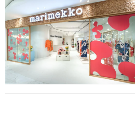
•
Good health & Well-being
•
Green Innovation & SD
•
Management & HR
•
MGR Live
•
Infographic
•
การเมือง
•
ท่องเที่ยว
•
กีฬา
•
ต่างประเทศ
•
Special Scoop
•
เศรษฐกิจ-ธุรกิจ
•
จีน
•
ชุมชน-คุณภาพชีวิต
•
อาชญากรรม
•
Motoring