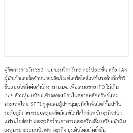
•
เกม
•
วิทยาศาสตร์
•
SMEs
•
หุ้น
•
อินโดจีน
•
กองทุนรวม
•
Celeb Online
•
Factcheck
ผู้จัดการรายวัน 360 - บมจ.ธนจิรา รีเทล คอร์ปอเรชั่น หรือ TAN
ผู้นำเข้าและจัดจำหน่ายผลิตภัณฑ์ไลฟ์สไตล์แฟชั่นระดับลักชัวรี
•
ญี่ปุ่น
ยื่นแบบไฟลิ่งต่อสำนักงาน ก.ล.ต. เพื่อเสนอขาย IPO ไม่เกิน
•
News1
77.5 ล้านหุ้น เตรียมเข้าจดทะเบียนในตลาดหลักทรัพย์แห่ง
•
Gotomanager
ประเทศไทย (SET) ชูจุดเด่นผู้นำกลุ่มธุรกิจไลฟ์สไตล์ชั้นนำใน
ระดับภูมิภาค ครอบคลุมผลิตภัณฑ์ไลฟ์สไตล์แฟชั่น ธุรกิจสปา
แฟรนไชส์สปา และธุรกิจร้านอาหารและเครื่องดื่ม เตรียมนำเงิน
ลงทุนขยายระบบนิเวศทางธุรกิจ มุ่งเติบโตอย่างยั่งยืน