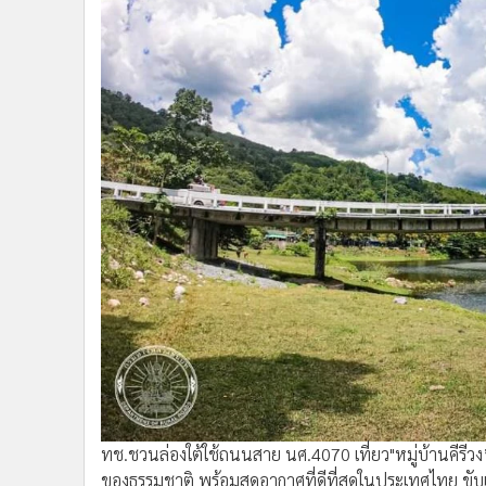
•
Management & HR
•
MGR Live
•
Infographic
•
การเมือง
•
ท่องเที่ยว
•
กีฬา
•
ต่างประเทศ
•
Special Scoop
•
เศรษฐกิจ-ธุรกิจ
•
จีน
•
ชุมชน-คุณภาพชีวิต
•
อาชญากรรม
•
Motoring
•
เกม
•
วิทยาศาสตร์
•
SMEs
ทช.ชวนล่องใต้ใช้ถนนสาย นศ.4070 เที่ยว"หมู่บ้านคีรีว
•
หุ้น
ของธรรมชาติ พร้อมสูดอากาศที่ดีที่สุดในประเทศไทย ขับเ