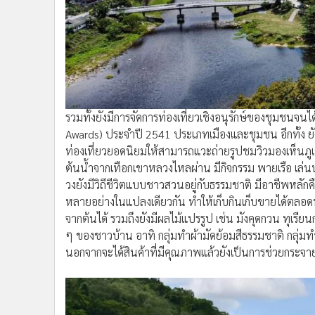
รวมทั้งยังมีการจัดการท่องเที่ยวเชิงอนุรักษ์ของชุมชนจน
Awards) ประจำปี 2541 ประเภทเมืองและชุมชน อีกทั้ง 
ท่องเที่ยวยอดนิยมให้สามารถแวะถ่ายรูปชมวิวมองเห็นภูเข
ต้นน้ำจากเทือกเขาหลวงไหลผ่าน มีกิจกรรม พายเรือ เล่
วงยังมีวิถีชีวิตแบบชาวสวนอยู่กับธรรมชาติ มีอาชีพหลัก
หลายอย่างในแปลงเดียวกัน ทำให้เก็บกินเก็บขายได้ตลอดทั้
จากต้นได้ รวมถึงยังมีผลไม้แปรรูป เช่น มังคุดกวน ทุเรี
ๆ ของชาวบ้าน อาทิ กลุ่มทำผ้ามัดย้อมสีธรรมชาติ กลุ่ม
นอกจากจะได้สินค้าที่มีคุณภาพแล้วยังเป็นการช่วยกระจายรา