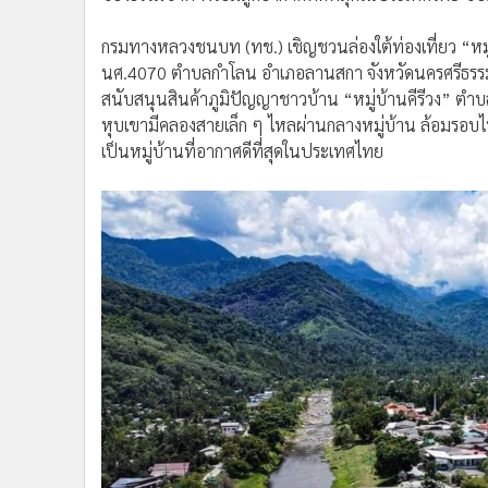
•
อินโดจีน
กรมทางหลวงชนบท (ทช.) เชิญชวนล่องใต้ท่องเที่ยว “หมู
•
กองทุนรวม
นศ.4070 ตำบลกำโลน อำเภอลานสกา จังหวัดนครศรีธรรมรา
•
Celeb Online
สนับสนุนสินค้าภูมิปัญญาชาวบ้าน “หมู่บ้านคีรีวง” ต
•
Factcheck
หุบเขามีคลองสายเล็ก ๆ ไหลผ่านกลางหมู่บ้าน ล้อมรอบไปด้ว
•
ญี่ปุ่น
เป็นหมู่บ้านที่อากาศดีที่สุดในประเทศไทย
•
News1
•
Gotomanager