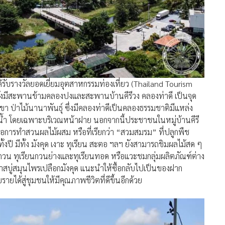
ได้รับรางวัลยอดเยี่ยมอุตสาหกรรมท่องเที่ยว (Thailand Tourism
ยังมีสะพานข้ามคลองปงและสะพานบ้านคีรีวง คลองท่าดี เป็นจุด
า ป่าไม้นานาพันธุ์ ซึ่งมีคลองท่าดีเป็นคลองธรรมชาติมีแหล่ง
นน้ำ โดยเฉพาะบริเวณหน้าฝาย นอกจากนี้ประชาชนในหมู่บ้านคีรี
คือการทำสวนผลไม้ผสม หรือที่เรียกว่า “สวมสมรม” ที่ปลูกพืช
งปี มีทั้ง มังคุด เงาะ ทุเรียน สะตอ ฯลฯ ยังสามารถชิมผลไม้สด ๆ
ยนกวน ทุเรียนกวนย่างและทุเรียนทอด หรือแวะชมกลุ่มผลิตภัณฑ์ต่าง
ทำสบู่สมุนไพรเปลือกมังคุด แนะนำให้ซื้อกลับไปเป็นของฝาก
ยได้สู่ชุมชนให้มีคุณภาพชีวิตที่ดีขึ้นอีกด้วย