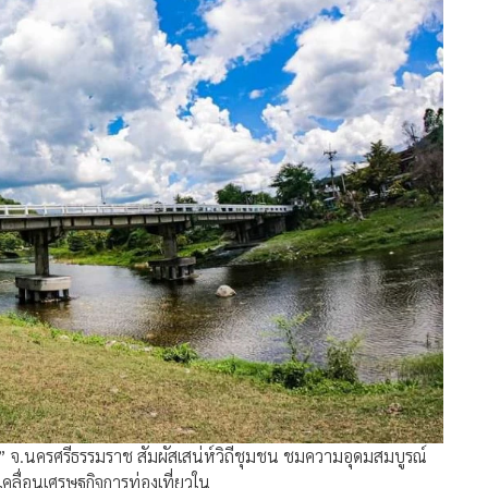
ง” จ.นครศรีธรรมราช สัมผัสเสน่ห์วิถีชุมชน ชมความอุดมสมบูรณ์
คลื่อนเศรษฐกิจการท่องเที่ยวใน