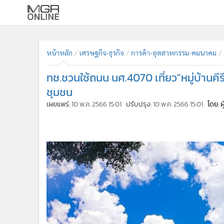
•
หน้าหลัก
•
ทันเหตุการณ์
หน้าหลัก
เศรษฐกิจ-ธุรกิจ
การค้า-อุตสาหกรรม-คมนาคม
•
ภาคใต้
ทช.ชวนใช้ถนน นศ.4070 เที่ยว"หมู่บ้านคี
•
ภูมิภาค
ชุมชน
•
Online Section
เผยแพร่:
10 พ.ค. 2566 15:01
ปรับปรุง:
10 พ.ค. 2566 15:01
โดย: 
•
บันเทิง
•
ผู้จัดการรายวัน
•
คอลัมนิสต์
•
ละคร
•
CbizReview
•
Cyber BIZ
•
ผู้จัดกวน
•
Good health & Well-being
•
Green Innovation & SD