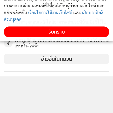
ประสบการณ์คอนเทนต์ที่ดีที่สุดให้กับผู้อ่านบนเว็บไซต์ และ
2
แอพพลิเคชั่น
เงื่อนไขการใช้งานเว็บไซต์
และ
นโยบายสิทธิ
ส่วนบุคคล
ก.อุตฯรุดสอบเพลิงไหม้อาคารคล้ายรง.ที่บ้านบึง ชี้ไร้ใบ
3
อนุญาตฯส่อดำเนินคดี
รับทราบ
เอกชนชี้ศักยภาพไทยเป็นฮับ Data Center จี้แก้ข้อจำกัด
4
ด้านน้ำ–ไฟฟ้า
ข่าวอื่นในหมวด
สำหรับแผนการลงทุนในปีนี้ ตั้งงบลงทุนไว้ที่ 35,000 ล้านบาท
แบ่งเป็นการลงทุนในธุรกิจไฟฟ้า 29,000 ล้านบาท โดยงบลงทุน
ดังกล่าวรวมดีล M&A แล้ว ส่วนที่เหลือจะใช้สำหรับการลงทุนใน
ธุรกิจที่ไม่ใช่ไฟฟ้า (Non-power) อีก 6,000 ล้านบาท ขณะที่เงิน
ลงทุน 5 ปี (ปี 2566-2570) อยู่ 75,000-100,000 ล้านบาท เพื่อ
ใช้สำหรับลงทุนโครงการทั้งใน และต่างประเทศ