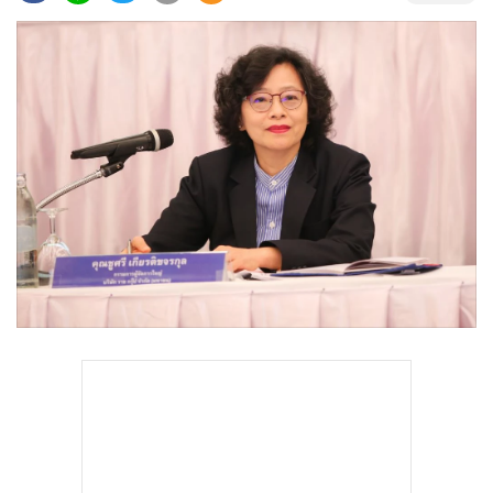
•
Good health & Well-being
•
Green Innovation & SD
•
Management & HR
•
MGR Live
•
Infographic
•
การเมือง
•
ท่องเที่ยว
•
กีฬา
•
ต่างประเทศ
•
Special Scoop
•
เศรษฐกิจ-ธุรกิจ
•
จีน
•
ชุมชน-คุณภาพชีวิต
•
อาชญากรรม
•
Motoring