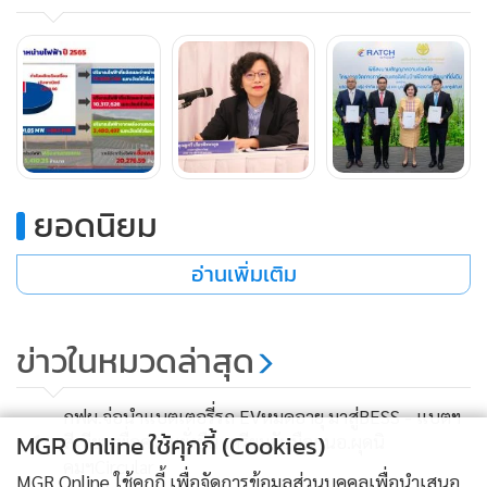
จำนวนหลายโครงการทั้งที่เปิดดำเนินการแล้วและก่อสร้างใหม่
ทั้งในเวียดนาม ฟิลิปปินส์ และอินโดนีเซีย รวมทั้งโครงการ
พลังงานหมุนเวียนในประเทศไทย ที่บริษัทยังได้ยื่นเสนอโครงการ
จัดหาไฟฟ้าจากพลังงานหมุนเวียนในรูปแบบ Feed-in Tariff
(FiT) ปี 2565-2573 สำหรับกลุ่มไม่มีต้นทุนเชื้อเพลิง กำลังการ
ผลิตรวม 5,203 เมกะวัตต์ของภาครัฐ ซึ่งบริษัทได้ผ่านทางเทคนิค
แล้ว 8 โครงการ คิดเป็นกำลังผลิตไฟฟ้า 420 เมกะวัตต์ ซึ่งมี
ยอดนิยม
โครงการผลิตไฟฟ้าพลังงานแสงอาทิตย์ติดตั้งบนพื้นดิน (โซลาร์
อ่านเพิ่มเติม
ฟาร์ม) ทั้งหมด ทำให้มั่นใจว่าปีนี้จะมีกำลังการผลิตไฟฟ้าใหม่เข้า
มาเสริมเพิ่มไม่ต่ำกว่า 500 เมกะวัตต์
ข่าวในหมวดล่าสุด
นอกจากนี้ บริษัทยังเตรียมยื่นประมูลโครงการพลังงานหมุนเวียน
เพิ่มเติม หลังจากรัฐเตรียมเปิดรับซื้อรอบสองเพิ่ม 3,668.5 เมกะ
กฟผ.จ่อนำแบตเตอรี่รถ EVหมดอายุ มาสู่BESS - แบตฯ
วัตต์ โดยสนใจจะยื่นโซลาร์ฟาร์ม และพลังงานลม
1
MGR Online ใช้คุกกี้ (Cookies)
สีเขียวเพื่อความยั่งยืน เตรียมจับมือกนอ.ผุดนิ
คมฯCircular
MGR Online ใช้คุกกี้ เพื่อจัดการข้อมูลส่วนบุคคลเพื่อนำเสนอ