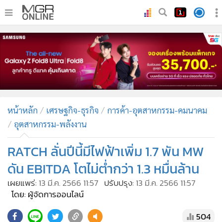
•
หน้าหลัก
•
ทันเหตุการณ์
•
ภาคใต้
•
ภูมิภาค
•
Online Section
หน้าหลัก
เศรษฐกิจ-ธุรกิจ
การค้า-อุตสาหกรรม-คมนาคม
•
บันเทิง
อุตสาหกรรม-พลังงาน
•
ผู้จัดการรายวัน
•
คอลัมนิสต์
RATCH ลั่นปีนี้มีไฟฟ้าเพิ่ม 1.7 พัน MW
•
ละคร
ดัน EBITDA โตไม่ต่ำกว่า 1.3 หมื่นล้าน
•
CbizReview
เผยแพร่:
13 มี.ค. 2566 11:57
ปรับปรุง:
13 มี.ค. 2566 11:57
•
Cyber BIZ
โดย: ผู้จัดการออนไลน์
•
ผู้จัดกวน
504