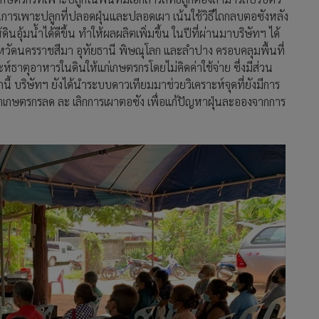
นการเพาะปลูกที่ปลอดฝุ่นและปลอดเผา เน้นใช้วิธีไถกลบตอซังหลัง
ินอุ้มน้ำได้ดีขึ้น ทำให้ผลผลิตเพิ่มขึ้น ในปีที่ผ่านมาบริษัทฯ ได้
ังหวัดนครราชสีมา อุทัยธานี พิษณุโลก และลำปาง ครอบคลุมพื้นที่
ราะห์ธาตุอาหารในดินให้แก่เกษตรกรโดยไม่คิดค่าใช้จ่าย ซึ่งมีส่วน
้ บริษัทฯ ยังได้นำระบบดาวเทียมมาช่วยวิเคราะห์จุดที่ยังมีการ
ะนำเกษตรกรลด ละ เลิกการเผาตอซัง เพื่อแก้ปัญหาฝุ่นละอองจากการ