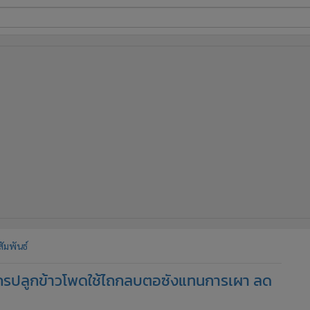
ี่ใช้
ine
้นสูง
ัมพันธ์
ษตรกรปลูกข้าวโพดใช้ไถกลบตอซังแทนการเผา ลด