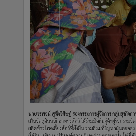
นายวรพจน์ สุรัตวิศิษฏ์ รองกรรมการผู้จัดการ กลุ่มธุรกิจกา
เป็นวัตถุดิบหลักอาหารสัตว์ ได้ร่วมมือกับคู่ค้าผู้รวบร
ผลิตข้าวโพดเลี้ยงสัตว์ที่ยั่งยืน รวมถึงแก้ปัญหาฝุ่นล
ยั่งยืน” เพื่อแบ่งปันองค์ความรู้และถ่ายทอดเทคโนโลยีให