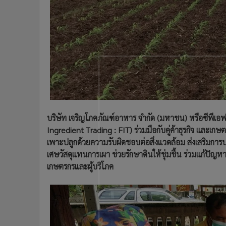
•
อินโดจีน
•
กองทุนรวม
•
Celeb Online
•
Factcheck
•
ญี่ปุ่น
•
News1
•
Gotomanager
บริษัท เจริญโภคภัณฑ์อาหาร จำกัด (มหาชน) หรือซีพีเอฟ แ
Ingredient Trading : FIT) ร่วมมือกับคู่ค้าธุรกิจ และเก
เพาะปลูกด้วยความรับผิดชอบต่อสิ่งแวดล้อม ส่งเสริมการ
เศษวัสดุแทนการเผา ช่วยรักษาดินให้ชุ่มชื้น ร่วมแก้ปัญ
เกษตรกรและผู้บริโภค