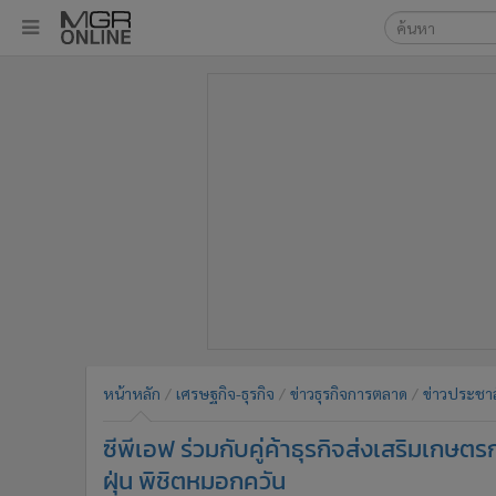
เลือกเครื่องมือท
•
หน้าหลัก
ค้นหา
•
ทันเหตุการณ์
Google
•
ภาคใต้
•
ภูมิภาค
MGR Onl
•
Online Section
ค้นหาขั
•
บันเทิง
•
ผู้จัดการรายวัน
•
คอลัมนิสต์
•
ละคร
•
CbizReview
•
Cyber BIZ
หน้าหลัก
เศรษฐกิจ-ธุรกิจ
ข่าวธุรกิจการตลาด
ข่าวประชาส
•
ผู้จัดกวน
ซีพีเอฟ ร่วมกับคู่ค้าธุรกิจส่งเสริมเก
•
Good health & Well-being
•
Green Innovation & SD
ฝุ่น พิชิตหมอกควัน