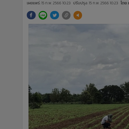
•
Management & HR
เผยแพร่:
15 ก.พ. 2566 10:23
ปรับปรุง:
15 ก.พ. 2566 10:23
โดย: 
•
MGR Live
•
Infographic
•
การเมือง
•
ท่องเที่ยว
•
กีฬา
•
ต่างประเทศ
•
Special Scoop
•
เศรษฐกิจ-ธุรกิจ
•
จีน
•
ชุมชน-คุณภาพชีวิต
•
อาชญากรรม
•
Motoring
•
เกม
•
วิทยาศาสตร์
•
SMEs
•
หุ้น