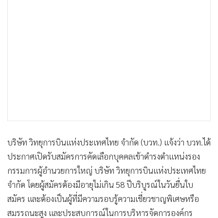
•
เกม
•
วิทยาศาสตร์
•
SMEs
•
หุ้น
•
อินโดจีน
•
กองทุนรวม
•
Celeb Online
•
Factcheck
•
ญี่ปุ่น
บริษัท วิทยุการบินแห่งประเทศไทย จำกัด (บวท.) แจ้งว่า บวท.ได้
•
News1
ประกาศเปิดรับสมัครการคัดเลือกบุคคลเข้าดำรงตำแหน่งรอง
•
Gotomanager
กรรมการผู้อำนวยการใหญ่ บริษัท วิทยุการบินแห่งประเทศไทย
จำกัด โดยผู้สมัครต้องมีอายุไม่เกิน 58 ปีบริบูรณ์ในวันยื่นใบ
สมัคร และต้องเป็นผู้ที่มีความรอบรู้ความเชี่ยวชาญพิเศษหรือ
สมรรถนะสูง และประสบการณ์ในการบริหารจัดการองค์กร