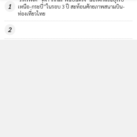
1
เหนือ-กระบี่”ในรอบ 3 ปี สะท้อนศักยภาพสนามบิน-
ท่องเที่ยวไทย
2
BTS จับมือ ViaBus เช็กตำแหน่งรถไฟฟ้า 3 สายแบบเรี
3
ยลไทม์
“พิพัฒน์”ดูงาน Moscow Metro ถอดโมเดล”เดินรถ-
4
ซ่อมบำรุง” ยกระดับระบบรางไทย
ข่าวอื่นในหมวด
ติดตามข่าวสารผ่านทาง LINE