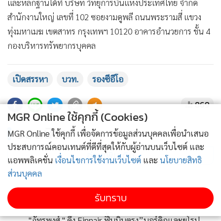
และหลักฐานได้ที่ บริษัท วิทยุการบินแห่งประเทศไทย จำกัด
สำนักงานใหญ่ เลขที่ 102 ซอยงามดูพลี ถนนพระรามสี่ แขวง
ทุ่งมหาเมฆ เขตสาทร กรุงเทพฯ 10120 อาคารอำนวยการ ชั้น 4
กองบริหารทรัพยากรบุคคล
เปิดสรรหา
บวท.
รองซีอีโอ
869
MGR Online ใช้คุกกี้ (Cookies)
ยอดนิยม
MGR Online ใช้คุกกี้ เพื่อจัดการข้อมูลส่วนบุคคลเพื่อนำเสนอ
ประสบการณ์คอนเทนต์ที่ดีที่สุดให้กับผู้อ่านบนเว็บไซต์ และ
อ่านเพิ่มเติม
แอพพลิเคชั่น
เงื่อนไขการใช้งานเว็บไซต์
และ
นโยบายสิทธิ
ส่วนบุคคล
ข่าวในหมวดล่าสุด
รับทราบ
"ภัทรพงศ์ " ดึง Finnair ฟื้นบินตรง”นอร์ดิกและยุโรป