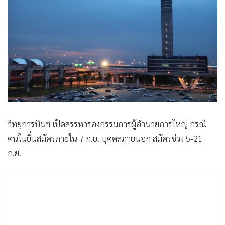
•
Good health & Well-being
•
Green Innovation & SD
•
Management & HR
•
MGR Live
•
Infographic
•
การเมือง
•
ท่องเที่ยว
•
กีฬา
วิทยุการบินฯ เปิดสรรหารองกรรมการผู้อำนวยการใหญ่ กรณี
•
ต่างประเทศ
คนในยื่นสมัครภายใน 7 ก.ย. บุคคลภายนอก สมัครช่วง 5-21
•
Special Scoop
ก.ย.
•
เศรษฐกิจ-ธุรกิจ
•
จีน
•
ชุมชน-คุณภาพชีวิต
•
อาชญากรรม
•
Motoring