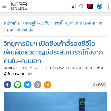
•
หน้าหลัก
หน้าหลัก
เศรษฐกิจ-ธุรกิจ
การค้า-อุตสาหกรรม-คมนาคม
•
ทันเหตุการณ์
คมนาคม-ขนส่ง
•
ภาคใต้
วิทยุการบินฯ เปิดชิงเก้าอี้รองซีอีโอ
•
ภูมิภาค
•
Online Section
เฟ้นผู้เชี่ยวชาญมีประสบการณ์ทั้งจาก
•
บันเทิง
คนใน-คนนอก
•
ผู้จัดการรายวัน
เผยแพร่:
1 ก.ย. 2565 11:56
ปรับปรุง:
1 ก.ย. 2565 11:56
โดย:
•
คอลัมนิสต์
ผู้จัดการออนไลน์
•
ละคร
869
•
CbizReview
•
Cyber BIZ
•
ผู้จัดกวน