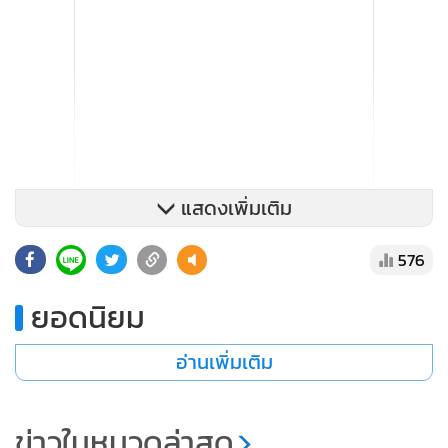
แสดงเพิ่มเติม
576
ยอดนิยม
อ่านเพิ่มเติม
นายทองชัย ชวลิตพิเชฐ ผู้อำนวยการสำนักงานเศรษฐกิจ
อุตสาหกรรม (สศอ.)
กล่าวว่า การจัดทำแผนปฏิบัติการด้านการ
ข่าวในหมวดล่าสุด
พัฒนาอุตสาหกรรมพืชกัญชงสู่เชิงพาณิชย์ จะมุ่งเน้นการพัฒนา