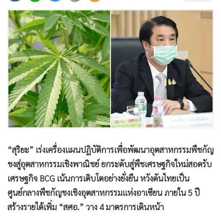
•
Good health & Well-being
•
Green Innovation & SD
•
Management & HR
•
MGR Live
•
Infographic
•
การเมือง
•
ท่องเที่ยว
•
กีฬา
•
ต่างประเทศ
•
Special Scoop
“สุริยะ” เร่งเครื่องแผนปฏิบัติการเพื่อพัฒนาอุตสาหกรรมพืชกัญ
•
เศรษฐกิจ-ธุรกิจ
ชงสู่อุตสาหกรรมเชิงพาณิชย์ ยกระดับสู่พืชเศรษฐกิจใหม่สอดรับ
•
จีน
เศรษฐกิจ BCG เน้นการเติบโตอย่างยั่งยืน หวังดันไทยเป็น
•
ชุมชน-คุณภาพชีวิต
ศูนย์กลางพืชกัญชงเชิงอุตสาหกรรมแห่งอาเซียน ภายใน 5 ปี
•
อาชญากรรม
สร้างรายได้เพิ่ม “สศอ.” วาง 4 มาตรการเดินหน้า
•
Motoring