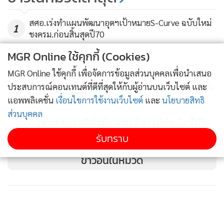
อุตสาหกรรมแปรรูปพืชกัญชงเพื่อเป็นกลไกขับเคลื่อนเศรษฐกิจ
สศอ.เร่งทำแผนพัฒนาอุตฯเป้าหมายS-Curve ฉบับใหม่
1
ของประเทศ หากแผนดังกล่าวผ่านความเห็นชอบและนำไปสู่
ชงครม.ก่อนสิ้นสุดปี70
การปฏิบัติฯ คาดว่าพืชกัญชงจะเป็นพืชเศรษฐกิจที่น่าสนใจ
MGR Online ใช้คุกกี้ (Cookies)
สามารถสร้างงานสร้างรายได้ให้แก่ประชาชนต่อไป
2
MGR Online ใช้คุกกี้ เพื่อจัดการข้อมูลส่วนบุคคลเพื่อนำเสนอ
สำหรับแผนฯ ประกอบด้วย 4 มาตรการ ได้แก่ 1) มาตรการ
ประสบการณ์คอนเทนต์ที่ดีที่สุดให้กับผู้อ่านบนเว็บไซต์ และ
“ เอกนัฏ”หารือรมต.เมียนมา ผลักดันความร่วมมือแหล่ง
3
ก๊าซฯ-โครงข่ายไฟฟ้า
แอพพลิเคชั่น
เงื่อนไขการใช้งานเว็บไซต์
และ
นโยบายสิทธิ
สนับสนุนการวิจัยและพัฒนานวัตกรรมผลิตภัณฑ์ตลอดห่วงโซ่
ส่วนบุคคล
กัญชง โดยมีแนวทางในการพัฒนาต้นแบบผลิตภัณฑ์และ
ก.อุตฯรุดสอบเพลิงไหม้อาคารคล้ายรง.ที่บ้านบึง ชี้ไร้ใบ
4
เทคโนโลยีให้รองรับในระดับอุตสาหกรรม สร้างเครือข่ายเชื่อม
อนุญาตฯส่อดำเนินคดี
รับทราบ
โยงงานวิจัยสู่ภาคอุตสาหกรรม พร้อมส่งเสริมนวัตกรรมและ
ข่าวอื่นในหมวด
ปกป้องทรัพย์สินทางปัญญา
2) มาตรการส่งเสริมการผลิตและแปรรูปเชิงพาณิชย์ มุ่งส่งเสริม
ธุรกิจ SMEs ให้ขยายตัว เพิ่มขีดความสามารถบุคลากรตลอดห่วง
โซ่กัญชง สนับสนุนการใช้เทคโนโลยีและนวัตกรรมสู่การผลิตเชิง