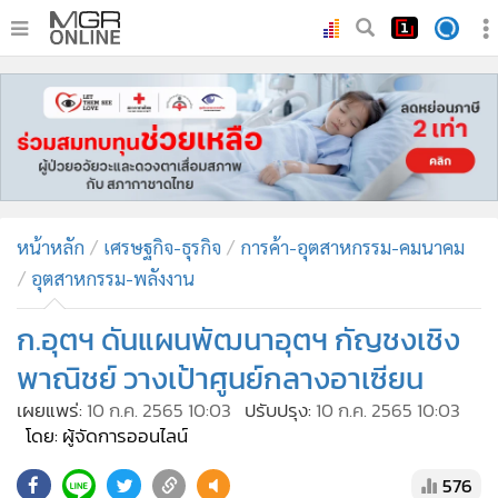
•
หน้าหลัก
•
ทันเหตุการณ์
•
ภาคใต้
•
ภูมิภาค
•
Online Section
หน้าหลัก
เศรษฐกิจ-ธุรกิจ
การค้า-อุตสาหกรรม-คมนาคม
•
บันเทิง
อุตสาหกรรม-พลังงาน
•
ผู้จัดการรายวัน
•
คอลัมนิสต์
ก.อุตฯ ดันแผนพัฒนาอุตฯ กัญชงเชิง
•
ละคร
พาณิชย์ วางเป้าศูนย์กลางอาเซียน
•
CbizReview
เผยแพร่:
10 ก.ค. 2565 10:03
ปรับปรุง:
10 ก.ค. 2565 10:03
•
Cyber BIZ
โดย: ผู้จัดการออนไลน์
•
ผู้จัดกวน
576