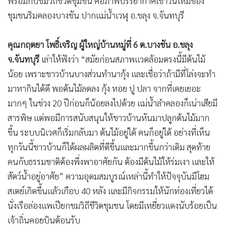
พร้อมกับชมวิถีชีวิตชุมชน คือภาพบรรยากาศเช้าวันใหม่ของ
•
เกม
ชุมชนริมคลองบางชัน ปากแม่น้ำเวฬุ อ.ขลุง จ.จันทบุรี
•
วิทยาศาสตร์
•
SMEs
คุณกฤตยา โพธิ์เจริญ ผู้ใหญ่บ้านหมู่ที่ 6 ต.บางชัน อ.ขลุง
•
หุ้น
จ.จันทบุรี
เล่าให้ฟังว่า “สมัยก่อนสภาพแวดล้อมตรงนี้มีต้นไม้
•
อินโดจีน
น้อย เพราะชาวบ้านบางส่วนทำนากุ้ง และเชื่อว่าถ้ามีที่โล่งจะทำ
•
กองทุนรวม
มาหากินได้ดี พอต้นไม้ลดลง กุ้ง หอย ปู ปลา จากที่เคยเยอะ
•
Celeb Online
มากๆ ในช่วง 20 ปีก่อนก็น้อยลงไปด้วย แม่น้ำลำคลองก็เน่าเสียมี
สารพิษ แต่พอมีการสนับสนุนให้ชาวบ้านหันมาปลูกต้นไม้มาก
•
Factcheck
ขึ้น ระบบนิเวศก็เริ่มกลับมา ต้นไม้อยู่ได้ คนก็อยู่ได้ อย่างที่เห็น
•
ญี่ปุ่น
ทุกวันนี้ชาวบ้านก็ได้ผลผลิตที่ดีขึ้นและมากขึ้นกว่าเดิม สุดท้าย
•
News1
คนกับธรรมชาติต้องพึ่งพาอาศัยกัน ต้องมีต้นไม้ให้ร่มเงา และให้
•
Gotomanager
สัตว์น้ำอยู่อาศัย” ความอุดมสมบูรณ์เหล่านี้ทำให้ปัจจุบันมีโฮม
สเตย์เกิดขึ้นแล้วเกือบ 40 หลัง และมีกิจกรรมให้นักท่องเที่ยวได้
นั่งเรือล่องแพเปียกชมวิถีชีวิตชุมชน โดยมีเหยี่ยวแดงนับร้อยเป็น
เจ้าถิ่นคอยบินต้อนรับ