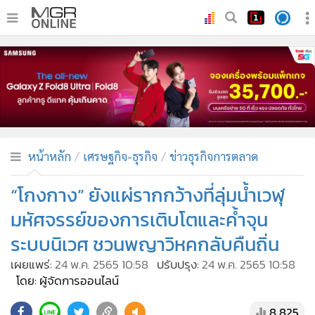
•
หน้าหลัก
•
ทันเหตุการณ์
•
ภาคใต้
•
ภูมิภาค
•
Online Section
หน้าหลัก
เศรษฐกิจ-ธุรกิจ
ข่าวธุรกิจการตลาด
•
บันเทิง
•
ผู้จัดการรายวัน
“โกงกาง” ยังแผ่รากกว้างที่ลุ่มน้ำเวฬุ
•
คอลัมนิสต์
มหัศจรรย์ของการเติบโตและค้ำจุน
•
ละคร
ระบบนิเวศ ชวนพญาวิหคกลับคืนถิ่น
•
CbizReview
เผยแพร่:
24 พ.ค. 2565 10:58
ปรับปรุง:
24 พ.ค. 2565 10:58
•
Cyber BIZ
โดย: ผู้จัดการออนไลน์
•
ผู้จัดกวน
8,825