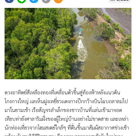
•
Good health & Well-being
•
Green Innovation & SD
•
Management & HR
•
MGR Live
•
Infographic
•
การเมือง
•
ท่องเที่ยว
•
กีฬา
•
ต่างประเทศ
•
Special Scoop
ดวงอาทิตย์สีเหลืองทองที่เคลื่อนตัวขึ้นสู่ท้องฟ้าหลังแนวต้น
•
เศรษฐกิจ-ธุรกิจ
โกงกางใหญ่ แลเห็นฝูงเหยี่ยวแดงกางปีกกว้างบินโฉบถลาลมไป
•
จีน
มาในยามเช้า เรือสัญจรลำเล็กของชาวบ้านที่แล่นเข้ามาจอด
•
ชุมชน-คุณภาพชีวิต
เทียบท่ายังศาลาริมฝั่งของผู้ใหญ่บ้านอย่างไม่ขาดสาย และเหล่า
•
อาชญากรรม
นักท่องเที่ยวจากโฮมสเตย์ใกล้ๆ ที่ตื่นขึ้นมาสัมผัสอากาศช่วงเช้า
•
Motoring