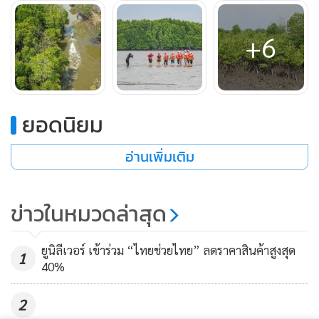
+6
สภาพความอุดมสมบูรณ์ของป่าชายเลนที่เต็มไปด้วยต้นโกงกาง
ใบเล็กและใบใหญ่ รวมถึงพันธุ์ไม้ชายเลนอีกหลากหลายชนิดใน
เขตป่าสงวนแห่งชาติปากแม่น้ำเวฬุในวันนี้สะท้อนให้เห็นถึง
ความสำเร็จของการร่วมมือกันระหว่าง กฟผ. กับกรมทรัพยากร
ยอดนิยม
ทางทะเลและชายฝั่ง (ทช.) ที่ตั้งใจจะพลิกฟื้นผืนป่าชายเลนแห่ง
นี้ให้กลับมาเขียวขจีขึ้นใหม่
จากที่เริ่มต้นปลูกป่า 1,000 ไร่ในปี
อ่านเพิ่มเติม
2558 วันนี้ได้ขยายเป็น 6,540 ไร่ ซึ่งการปลูกป่าของ กฟผ.นี้ไม่ได้
ปลูกทิ้งไว้รอการเติบโตเพียงอย่างเดียวเท่านั้น แต่ยังให้ความ
ข่าวในหมวดล่าสุด
สำคัญต่อการบำรุงรักษา โชคดีที่ได้แรงสนับสนุนจากชาวบ้านใน
พื้นที่ช่วยเฝ้าดูแลและปลูกซ่อมป่ายามที่ป่าเสียหาย เพื่อให้ต้นไม้
ยูนิลีเวอร์ เข้าร่วม “ไทยช่วยไทย” ลดราคาสินค้าสูงสุด
นานาพรรณเหล่านี้ได้เติบใหญ่แผ่กิ่งก้านเขียวชอุ่มอยู่คู่ลุ่มแม่น้ำ
1
40%
เวฬุต่อไป
2
“การปลูกป่าชายเลนนี้นอกจากจะช่วยเพิ่มพื้นที่สีเขียวของป่า