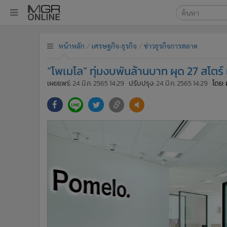
เลือกเครื่องมือท
•
หน้าหลัก
หน้าหลัก
เศรษฐกิจ-ธุรกิจ
ข่าวธุรกิจการตลาด
ค้นหา
•
ทันเหตุการณ์
Google
•
ภาคใต้
“โพเมโล” ทุ่มงบพันล้านบาท ผุด 27 สโตร์ 
•
ภูมิภาค
MGR Onl
เผยแพร่:
24 มี.ค. 2565 14:29
ปรับปรุง:
24 มี.ค. 2565 14:29
โดย: 
•
Online Section
ค้นหาขั
•
บันเทิง
•
ผู้จัดการรายวัน
•
คอลัมนิสต์
•
ละคร
•
CbizReview
•
Cyber BIZ
•
ผู้จัดกวน
•
Good health & Well-being
•
Green Innovation & SD