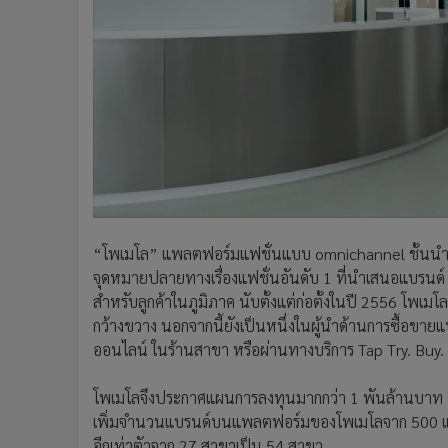
•
Management & HR
•
MGR Live
•
Infographic
•
การเมือง
•
ท่องเที่ยว
•
กีฬา
•
ต่างประเทศ
•
Special Scoop
•
เศรษฐกิจ-ธุรกิจ
•
จีน
“โพเมโล” แพลตฟอร์มแฟชั่นแบบ omnichannel ชั้นนำข
•
ชุมชน-คุณภาพชีวิต
จุดหมายปลายทางเรื่องแฟชั่นอันดับ 1 ที่นำเสนอแบรนด์ ผ
สำหรับลูกค้าในภูมิภาค นับตั้งแต่ก่อตั้งในปี 2556 โพเมโ
•
อาชญากรรม
กว้างขวาง นอกจากนี้ยังเป็นหนึ่งในผู้นำด้านการซื้อขาย
•
Motoring
ออนไลน์ ในร้านสาขา หรือผ่านทางบริการ Tap Try. Buy. 
•
เกม
•
วิทยาศาสตร์
โพเมโลจึงประกาศแผนการลงทุนมากกว่า 1 พันล้านบาท น
•
SMEs
เพิ่มจำนวนแบรนด์บนแพลตฟอร์มของโพเมโลจาก 500 แบรน
•
หุ้น
อีกเท่าตัวจาก 27 สาขาเป็น 54 สาขา