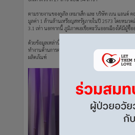
•
อินโดจีน
•
กองทุนรวม
ตามรายงานของกูเกิล เทมาเส็ก และ บริษัท เบน แอนด์ คอ
มูลค่า 1 ล้านล้านเหรียญสหรัฐภายในปี 2573 โดยหมวดเสื้
•
Celeb Online
3.1 เท่า นอกจากนี้ ภูมิภาคเอเชียตะวันออกเฉียงใต้มีผู้ซ
•
Factcheck
•
ญี่ปุ่น
ด้วยข้อมูลเหล่านี้ โพเมโลเล็งเห็นโอกาสจึงได้วางแผนกล
•
News1
ทำงานด้านการตลาดและเทคโนโลยีให้สอดคล้องกับข้อมูล
•
Gotomanager
ผลิตภัณฑ์