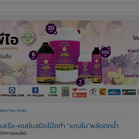
ี่ใช้
ine
้นสูง
คมนาคม-ขนส่ง
ของเรือ-คนขับสปีดโบ๊ตทำ "แตงโม"พลัดตกน้ำ
ผู้จัดการออนไลน์