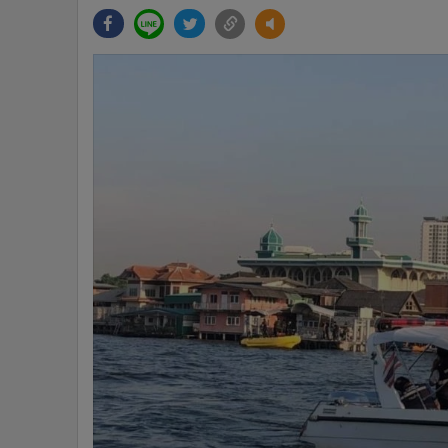
•
Management & HR
•
MGR Live
•
Infographic
•
การเมือง
•
ท่องเที่ยว
•
กีฬา
•
ต่างประเทศ
•
Special Scoop
•
เศรษฐกิจ-ธุรกิจ
•
จีน
•
ชุมชน-คุณภาพชีวิต
•
อาชญากรรม
•
Motoring
•
เกม
•
วิทยาศาสตร์
•
SMEs
•
หุ้น