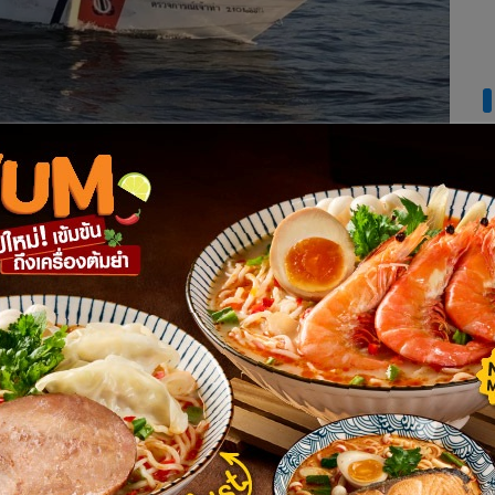
แตงโม นิดา” พลัดตกแม่น้ำเจ้าพระยา ทั้งอาญา และแพ่ง พบ
 และไม่สวมเสื้อชูชีพ
) ด้านปลอดภัย แถลงถึงหตุการณ์ ดาราสาว แตงโม นิดา พลัดตกเรือส
5 บริเวณสะพานพระราม 7 ว่า กรมเจ้าท่า โดยสำนักงานเจ้าท่า
า 2101 เข้าจุดเกิดเหตุพร้อมร่วมอำนวยความสะดวกแก่เจ้าหน้าที่
อร่วมกับ กองทัพเรือ ตำรวจน้ำ มูลนิธิร่วมกตัญญูในการค้นหา
ือพิบูลสงคราม 300 เมตร
่าว มีชื่อว่า โคบอล 25 หมายเลขทะเบียนเรือ 646646700327 ขนาด