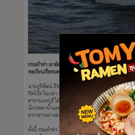
•
อินโดจีน
•
กองทุนรวม
•
Celeb Online
•
Factcheck
•
ญี่ปุ่น
•
News1
•
Gotomanager
กรมเจ้าท่า เอาผิด เจ้าของเรือ คนขับ” สปีดโบ๊ท”เหตุ”
ทะเบียนเรือหมดอายุ ประกันภัยขาด คนขับ ไม่มีใบอนุญาต
นายภูริพัฒน์ ธีระกุลพิศุทธิ์ รองอธิบดีกรมเจ้าท่า (จท.
ปีดโบ๊ท ในเวลา 22.30 น. ของวันที่ 24 กุมภาพันธ์ 256
สาขานนทบุรี ได้รับแจ้งเหตุพร้อมนำเรือตรวจการณ์เจ้าท่
นักประดาน้ำและทีมกู้ภัยทันที พร้อมบูรณาการความร่วมมื
ดาราสาวอย่างต่อเนื่อง จนกระทั่งพบศพเลยอยู่ห่างท่าเร
ทั้งนี้ กรมเจ้าท่า ได้ทำการตรวจสอบ พบว่าเรือลำดังกล