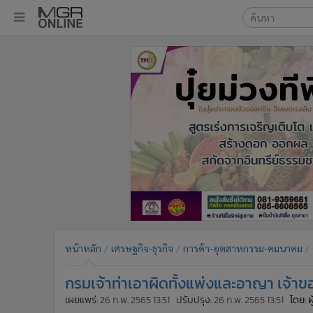
เลือกเครื่องมือท
•
หน้าหลัก
ค้นหา
•
ทันเหตุการณ์
Google
•
ภาคใต้
•
ภูมิภาค
MGR Onl
•
Online Section
ค้นหาขั
•
บันเทิง
•
ผู้จัดการรายวัน
•
คอลัมนิสต์
•
ละคร
•
CbizReview
•
Cyber BIZ
หน้าหลัก
เศรษฐกิจ-ธุรกิจ
การค้า-อุตสาหกรรม-คมนาคม
•
ผู้จัดกวน
กรมเจ้าท่าเอาผิดทั้งแพ่งและอาญา เจ้า
•
Good health & Well-being
•
Green Innovation & SD
เผยแพร่:
26 ก.พ. 2565 13:51
ปรับปรุง:
26 ก.พ. 2565 13:51
โดย: 