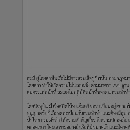
กรณี ผู้โดยสารในเรือไม่มีการสวมเสื้อชูชีพนั้น ตามกฎหมา
โดยสาร ทำให้เกิดความไม่ปลอดภัย ตามมาตรา 291 ฐานะ
สมควรแก่หน้าที่ ละเลยไม่ปฏิบัติหน้าที่ของตน กรมเจ้าท่า
โดยปัจจุบัน มี เรือสปีดโบ๊ท แจ็มสกี จดทะเบียนอยู่หลาย
อนุญาตขับขี่เรือ จดทะเบียนกับกรมเจ้าท่า และต้องมีอุป
น้ำไทย กรมเจ้าท่า ให้ความสำคัญเกี่ยวกับความปลอดภัยขณะ
ตลอดเวลา โดยเฉพาะอย่างยิ่งเรือที่มีขนาดเล็กและมีดาดฟ