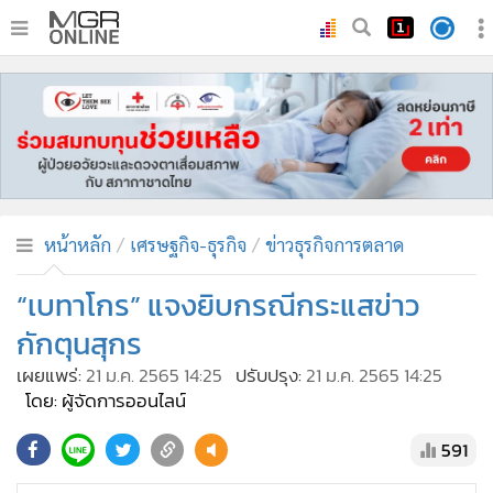
•
หน้าหลัก
•
ทันเหตุการณ์
•
ภาคใต้
•
ภูมิภาค
•
Online Section
หน้าหลัก
เศรษฐกิจ-ธุรกิจ
ข่าวธุรกิจการตลาด
•
บันเทิง
•
ผู้จัดการรายวัน
“เบทาโกร” แจงยิบกรณีกระแสข่าว
•
คอลัมนิสต์
กักตุนสุกร
•
ละคร
เผยแพร่:
21 ม.ค. 2565 14:25
ปรับปรุง:
21 ม.ค. 2565 14:25
•
CbizReview
โดย: ผู้จัดการออนไลน์
•
Cyber BIZ
591
•
ผู้จัดกวน