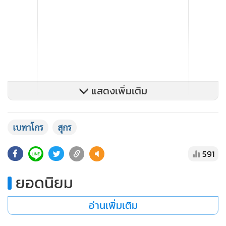
แสดงเพิ่มเติม
เบทาโกร
สุกร
591
“ผู้เลี้ยงที่มีปริมาณการเลี้ยงเกิน 500 ตัว ผู้ค้าส่งที่มีปริมาณ
เกิน 500 ตัว ห้องเย็นที่มีการเก็บสต๊อกเกิน 5,000 กิโลกรัมขึ้นไป
ยอดนิยม
ให้ดำเนินการแจ้งสต๊อกให้กรมการค้าภายในรับทราบ รวมทั้งแจ้ง
ราคาในทุก 7 วัน โดยเริ่มวันที่ 10 มกราคม 2565 เป็นต้นไป”
อ่านเพิ่มเติม