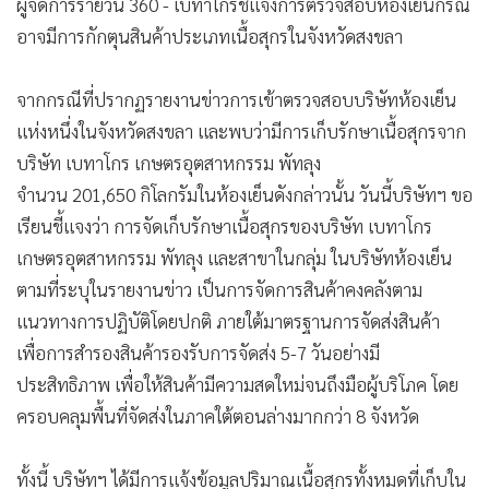
ผู้จัดการรายวัน 360 - เบทาโกรชี้แจงการตรวจสอบห้องเย็นกรณี
•
เกม
อาจมีการกักตุนสินค้าประเภทเนื้อสุกรในจังหวัดสงขลา
•
วิทยาศาสตร์
•
SMEs
จากกรณีที่ปรากฏรายงานข่าวการเข้าตรวจสอบบริษัทห้องเย็น
•
หุ้น
แห่งหนึ่งในจังหวัดสงขลา และพบว่ามีการเก็บรักษาเนื้อสุกรจาก
•
อินโดจีน
บริษัท เบทาโกร เกษตรอุตสาหกรรม พัทลุง
•
กองทุนรวม
จำนวน 201,650 กิโลกรัมในห้องเย็นดังกล่าวนั้น วันนี้บริษัทฯ ขอ
•
Celeb Online
เรียนชี้แจงว่า การจัดเก็บรักษาเนื้อสุกรของบริษัท เบทาโกร
•
Factcheck
เกษตรอุตสาหกรรม พัทลุง และสาขาในกลุ่ม ในบริษัทห้องเย็น
•
ญี่ปุ่น
ตามที่ระบุในรายงานข่าว เป็นการจัดการสินค้าคงคลังตาม
แนวทางการปฏิบัติโดยปกติ ภายใต้มาตรฐานการจัดส่งสินค้า
•
News1
เพื่อการสำรองสินค้ารองรับการจัดส่ง 5-7 วันอย่างมี
•
Gotomanager
ประสิทธิภาพ เพื่อให้สินค้ามีความสดใหม่จนถึงมือผู้บริโภค โดย
ครอบคลุมพื้นที่จัดส่งในภาคใต้ตอนล่างมากกว่า 8 จังหวัด
ทั้งนี้ บริษัทฯ ได้มีการแจ้งข้อมูลปริมาณเนื้อสุกรทั้งหมดที่เก็บใน