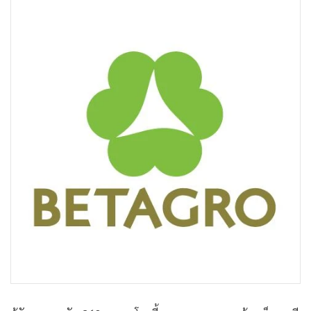
•
Good health & Well-being
•
Green Innovation & SD
•
Management & HR
•
MGR Live
•
Infographic
•
การเมือง
•
ท่องเที่ยว
•
กีฬา
•
ต่างประเทศ
•
Special Scoop
•
เศรษฐกิจ-ธุรกิจ
•
จีน
•
ชุมชน-คุณภาพชีวิต
•
อาชญากรรม
•
Motoring