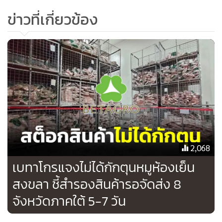
บริษัทฯ ขอยืนยันว่า การจัดการสต๊อกดังกล่าวเป็นการจัดการ
ข่าวที่เกี่ยวข้อง
สินค้าคงคลังตามแนวทางปฏิบัติโดยปกติ มิใช่การกักเก็บสินค้า
เป็นเวลานาน เพื่อเป้าหมายด้านราคาที่สูงขึ้นแต่ประการใด
บริษัทฯ พร้อมให้ความร่วมมือในการกำหนดแนวทางการปฏิบัติ
งานให้สอดคล้องกับนโยบายของภาครัฐ ครอบคลุมถึงการจัดการ
สินค้าคงคลังและการรายงานแจ้งจำนวนสต๊อกตามข้อกำหนด
โดยเคร่งครัด
อย่างไรก็ตาม ภายใต้สถานการณ์การแพร่ระบาดของโรคอหิวาต์
แอฟริกาในสุกรในปัจจุบัน ซึ่งส่งผลต่อปริมาณสุกรและระดับ
ราคาที่เพิ่มขึ้น บริษัทฯ ตระหนักถึงความกังวลใจของผู้บริโภคต่อ
2,068
กรณีดังกล่าวเป็นอย่างดี จึงได้ยกระดับมาตรการ
เบทาโกรแจงไม่ได้กักตุนหมูห้องเย็น
ด้านความปลอดภัยอย่างเข้มงวดและต่อเนื่อง โดยได้รับการ
สงขลา ชี้สำรองสินค้ารอจัดส่ง 8
รับรองตามมาตรฐานของกรมปศุสัตว์อย่างถูกต้องครบถ้วน รวม
จังหวัดภาคใต้ 5-7 วัน
ถึงได้ร่วมเป็นส่วนหนึ่งในการช่วยเหลือบรรเทาความเดือดร้อน
ของผู้บริโภค โดยการผสานความร่วมมือกับภาครัฐและทุกภาค