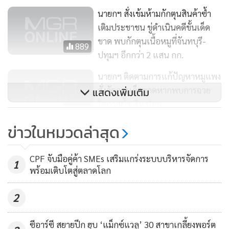
ส่วนในการสนับสนุนผลิตภัณฑ์หมูปลอดภัย ในราคาที่เป็นธรรม
นายกฯ สั่งเข้มห้ามกักตุนสินค้าซ้ำ
ให้แก่ประชาชน ในโครงการพาณิชย์ลดราคาช่วยประชาชน โดย
เติมประชาชน ขู่ดำเนินคดีขั้นเด็ด
การจำหน่ายหมูสดในราคากิโลกรัมละ 150 บาท ณ จุดจำหน่าย
ขาด พบกักตุนเนื้อหมูที่จันทบุรี-
889
ในโครงการ 667 แห่งทั่วประเทศ
ปทุมฯ อีกกว่า 2 แสน กก.
นายกฯ ติดตามการแก้ปัญหาหมูแพง
เครือเบทาโกรยึดมั่นในเจตนารมณ์ทางธุรกิจที่ดี มีบรรษัทภิบาล
สั่งจัดการเด็ดขาดหากพบการฉวย
แสดงเพิ่มเติม
พร้อมให้ข้อมูลที่ถูกต้องและสื่อสารสร้างความเข้าใจร่วมกับหน่วย
โอกาสซ้ำเติม ปชช.
121
งานภาครัฐ ตลอดจนองค์กรต่างๆ ในฐานะบริษัทชั้นนำด้าน
ข่าวในหมวดล่าสุด
ผลิตภัณฑ์อาหารสดและแปรรูปที่ปลอดภัย เพื่อสุขภาพและ
ฟันแล้วห้องเย็นสงขลาแจ้งสต๊อกหมู
คุณภาพชีวิตที่ดีของผู้บริโภคอย่างยั่งยืน
ไม่ตรงความจริง อีกรายที่ปทุมธานีไร้
CPF จับมือคู่ค้า SMEs เสริมแกร่งระบบบริหารจัดการ
ใบอนุญาต ลุยค้นเพิ่ม 25 ห้องเย็น
1
708
พร้อมเติบโตสู่ตลาดโลก
สมุทรสาคร
2
ซีอาร์ซี สยายปีก ฮุบ ‘แม็กซ์แวลู’ 30 สาขาเกลี้ยงพอร์ต