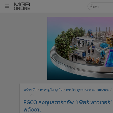
เลือกเครื่องมือท
•
หน้าหลัก
ค้นหา
•
ทันเหตุการณ์
Google
•
ภาคใต้
•
ภูมิภาค
MGR Onl
•
Online Section
ค้นหาขั
•
บันเทิง
•
ผู้จัดการรายวัน
•
คอลัมนิสต์
•
ละคร
•
CbizReview
•
Cyber BIZ
หน้าหลัก
เศรษฐกิจ-ธุรกิจ
การค้า-อุตสาหกรรม-คมนาคม
•
ผู้จัดกวน
EGCO ลงทุนสตาร์ทอัพ “เพียร์ พาวเวอร
•
Good health & Well-being
•
Green Innovation & SD
พลังงาน