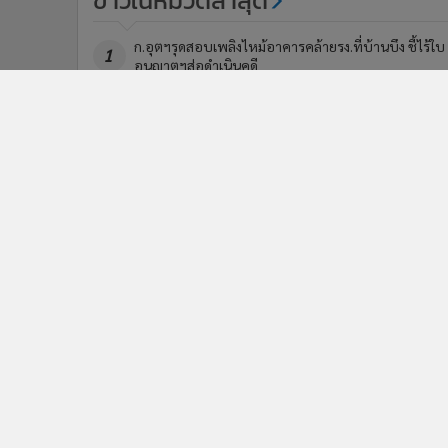
ก.อุตฯรุดสอบเพลิงไหม้อาคารคล้ายรง.ที่บ้านบึง ชี้ไร้ใบ
1
อนุญาตฯส่อดำเนินคดี
พลังงานใช้กลไกกองทุนน้ำมัน อุดหนุนLPG-น้ำมันเพิ่มขึ้
3
ฉุดฐานะกองทุนฯติดลบพุ่ง7.18หมื่นล.
ข่า
ติดตามข่าวสารผ่านทาง LIN