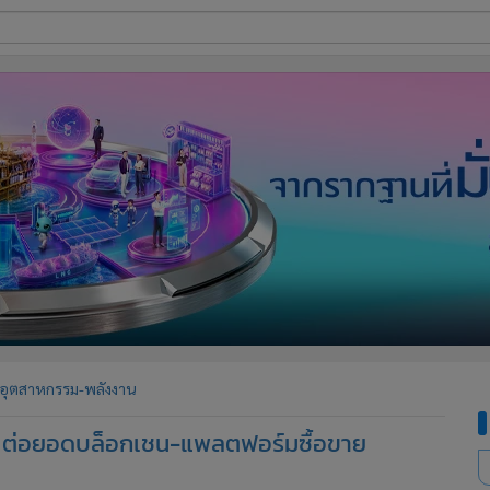
ี่ใช้
ine
้นสูง
อุตสาหกรรม-พลังงาน
์” ต่อยอดบล็อกเชน-แพลตฟอร์มซื้อขาย