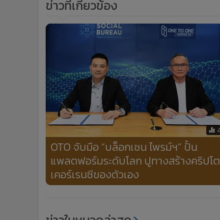
ข่าวที่เกี่ยวข้อง
OTO จับมือ “บล็อกเชน ไพรม์ฯ” ปั้น
แพลตฟอร์มระดับโลก ปูทางสร้างคริปโต
เคอร์เรนซีของตัวเอง
ข่าวในหมวดล่าสุด