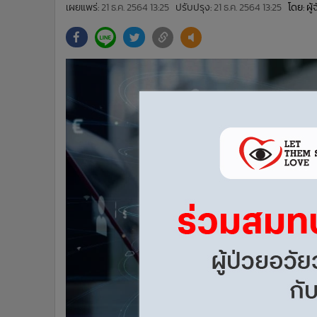
•
Management & HR
เผยแพร่:
21 ธ.ค. 2564 13:25
ปรับปรุง:
21 ธ.ค. 2564 13:25
โดย: ผู
•
MGR Live
•
Infographic
•
การเมือง
•
ท่องเที่ยว
•
กีฬา
•
ต่างประเทศ
•
Special Scoop
•
เศรษฐกิจ-ธุรกิจ
•
จีน
•
ชุมชน-คุณภาพชีวิต
•
อาชญากรรม
•
Motoring
•
เกม
•
วิทยาศาสตร์
•
SMEs
•
หุ้น