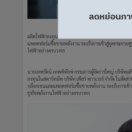
•
อินโดจีน
•
กองทุนรวม
•
Celeb Online
•
Factcheck
ผลิตไฟฟ้าลงทุนในสตาร์ทอัพ “เพียร์ พาวเวอร์” ในสัด
•
ญี่ปุ่น
แพลตฟอร์มซื้อขายพลังงาน รองรับการเข้าสู่ยุคกระจายศู
•
News1
ไฟฟ้าอย่างครบวงจร
•
Gotomanager
นายเทพรัตน์ เทพพิทักษ์ กรรมการผู้จัดการใหญ่ บริษัทผลิต
ลงทุนในสตาร์ทอัพ บริษัท เพียร์ พาวเวอร์ จำกัด ในสัดส่
บล็อกเชนและแพลตฟอร์มซื้อขายพลังงาน รองรับการเข้าสู
ธุรกิจพลังงานไฟฟ้าอย่างครบวงจร