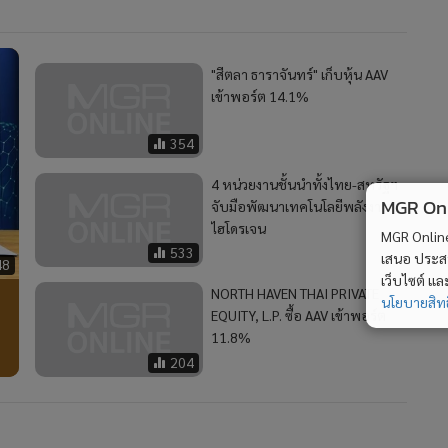
"สีตลา ธาราจันทร์" เก็บหุ้น AAV
เข้าพอร์ต 14.1%
354
4 หน่วยงานชั้นนำทั้งไทย-สหรัฐฯ
MGR Onli
จับมือพัฒนาเทคโนโลยีพลังงาน
ไฮโดรเจน
MGR Online 
533
เสนอ ประสบก
48
เว็บไซต์ แ
NORTH HAVEN THAI PRIVATE
นโยบายสิทธ
EQUITY, L.P. ซื้อ AAV เข้าพอร์ต
11.8%
204