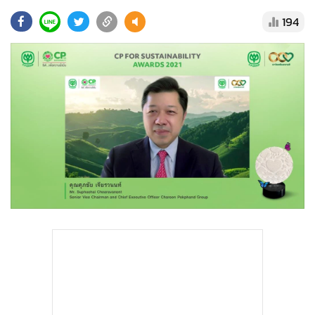
•
Good health & Well-being
194
•
Green Innovation & SD
•
Management & HR
•
MGR Live
•
Infographic
•
การเมือง
•
ท่องเที่ยว
•
กีฬา
•
ต่างประเทศ
•
Special Scoop
•
เศรษฐกิจ-ธุรกิจ
•
จีน
•
ชุมชน-คุณภาพชีวิต
•
อาชญากรรม
•
Motoring