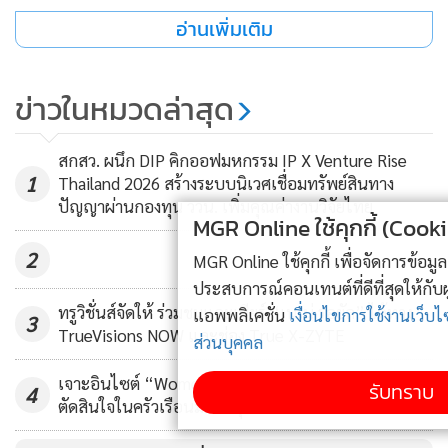
อุตสาหกรรมและอาหาร 2.บมจ.ซีพี ออลล์ จากกลุ่มธุรกิจการ
อ่านเพิ่มเติม
ตลาดและการจัดจำหน่าย(CPALL) ด้านการส่งเสริมสุขภาพและ
สุขภาวะที่ดี มี 2 บริษัท ได้แก่ 1. บมจ.เจริญโภคภัณฑ์อาหาร
หรือ ซีพีเอฟ จากกลุ่มธุรกิจเกษตรอุตสาหกรรมและอาหาร
ข่าวในหมวดล่าสุด
2.บมจ.ซีพี ออลล์ จากกลุ่มธุรกิจการตลาดและการจัดจำหน่าย
(CPALL)
สกสว. ผนึก DIP คิกออฟมหกรรม IP X Venture Rise
1
Thailand 2026 สร้างระบบนิเวศเชื่อมทรัพย์สินทาง
ปัญญาผ่านกองทุน ววน. เพิ่มคุณค่างานวิจัยไทย
MGR Online ใช้คุกกี้ (Cookies)
ด้านการบริหารจัดการนวัตกรรม ได้แก่ บมจ.ทรู คอร์ปอเรชั่น
2
MGR Online ใช้คุกกี้ เพื่อจัดการข้อมูลส่วนบุคคลเพื่อนำเสนอ
จากกลุ่มธุรกิจโทรคมนาคม ส่วน ด้านการศึกษา ได้แก่ บมจ.ทรู
ประสบการณ์คอนเทนต์ที่ดีที่สุดให้กับผู้อ่านบนเว็บไซต์ และ
คอร์ปอเรชั่น ด้านการปกป้องระบบนิเวศและความหลากหลาย
ทรูวิชั่นส์จัดให้ ร่วมชมและเชียร์ “เนเน่ รอยัล” ได้ทาง
แอพพลิเคชั่น
เงื่อนไขการใช้งานเว็บไซต์
และ
นโยบายสิทธิ
3
ทางชีวภาพ ได้แก่ 1. กลุ่มธุรกิจการค้าวัตถุดิบอาหารสัตว์ 2.
TrueVisions NOW และช่อง True X-ZYTE
ส่วนบุคคล
บมจ.เจริญโภคภัณฑ์อาหาร จากกลุ่มธุรกิจเกษตรอุตสาหกรรม
และอาหาร ด้านการดูแลรักษาทรัพยากรน้ำ ได้แก่ บมจ.เจริญ
เจาะอินไซต์ “Women Economy” ผู้หญิงมีบทบาท
รับทราบ
4
ตัดสินใจในครัวเรือนมากที่สุด
โภคภัณฑ์อาหาร หรือ ซีพีเอฟ จากกลุ่มธุรกิจเกษตรอุตสาหกรรม
และอาหาร ด้านการจัดการการเปลี่ยนแปลงสภาพภูมิอากาศ