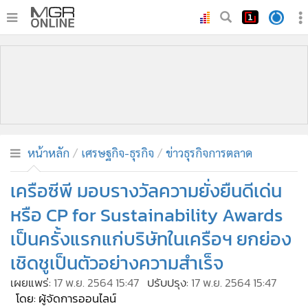
•
หน้าหลัก
•
ทันเหตุการณ์
•
ภาคใต้
•
ภูมิภาค
•
Online Section
หน้าหลัก
เศรษฐกิจ-ธุรกิจ
ข่าวธุรกิจการตลาด
•
บันเทิง
•
ผู้จัดการรายวัน
เครือซีพี มอบรางวัลความยั่งยืนดีเด่น
•
คอลัมนิสต์
หรือ CP for Sustainability Awards
•
ละคร
เป็นครั้งแรกแก่บริษัทในเครือฯ ยกย่อง
•
CbizReview
เชิดชูเป็นตัวอย่างความสำเร็จ
•
Cyber BIZ
เผยแพร่:
17 พ.ย. 2564 15:47
ปรับปรุง:
17 พ.ย. 2564 15:47
•
ผู้จัดกวน
โดย: ผู้จัดการออนไลน์