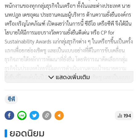
พนักงานของทุกกลุ่มธุรกิจในเครือฯ ทั้งในและต่างประเทศ
นาย
นพปฎล เดชอุดม ประธานคณะผู้บริหาร ด้านความยั่งยืนองค์กร
เครือเจริญโภคภัณฑ์ เปิดเผยว่าในการนี้ ซีอีโอ เครือซีพี จึงได้มีน
โยบายให้มีการมอบรางวัลความยั่งยืนดีเด่น หรือ CP for
Sustainability Awards แก่กลุ่มธุรกิจต่าง ๆ ในเครือฯขึ้นเป็นครั้ง
แรกเพื่อยกย่องเชิดชู และเป็นแบบอย่างที่ดีในการขับเคลื่อน
ธุรกิจภายใต้หลักการพัฒนาที่ยั่งยืน โดยพิจารณาคัดเลือกกลุ่ม
ธุรกิจในประเทศไทยที่มีผลการดําเนินงานตามเป้าหมายความ
แสดงเพิ่มเติม
ยั่งยืนที่โดดเด่นในปี 2563 เป็นที่ควรยกย่องเชิดชู และเป็นแบบ
อย่างที่ดีให้กับกลุ่มธุรกิจอื่น ๆ ในเครือฯได้ต่อไปในอนาคต
รางวัลความยั่งยืนดีเด่น เครือเจริญโภคภัณฑ์ ปี 2563 แบ่งเป็น 2
ซีพี
ประเภทรางวัล ประเภทที่ 1 เป็นโล่รางวัลสําหรับกลุ่มธุรกิจที่มีผล
การดําเนินงานด้านความยั่งยืนดีเด่นในด้านต่าง ๆ รวมจํานวน
194
12 รางวัล ได้แก่ ด้านการสร้างคุณค่าทางสังคม มี 2 บริษัท คือ 1.
ยอดนิยม
บมจ.เจริญโภคภัณฑ์อาหาร หรือ ซีพีเอฟ จากกลุ่มธุรกิจเกษตร