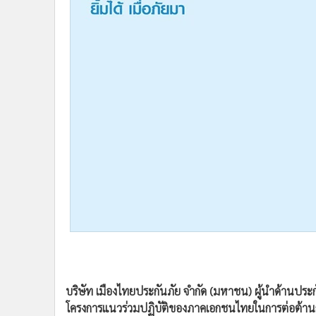
•
Management & HR
•
MGR Live
•
Infographic
•
การเมือง
•
ท่องเที่ยว
•
กีฬา
•
ต่างประเทศ
•
Special Scoop
•
เศรษฐกิจ-ธุรกิจ
•
จีน
•
ชุมชน-คุณภาพชีวิต
•
อาชญากรรม
•
Motoring
•
เกม
•
วิทยาศาสตร์
•
SMEs
บริษัท เมืองไทยประกันภัย จำกัด (มหาชน) ผู้นำด้านปร
โครงการแนวร่วมปฏิบัติของภาคเอกชนไทยในการต่อต้านการ
•
หุ้น