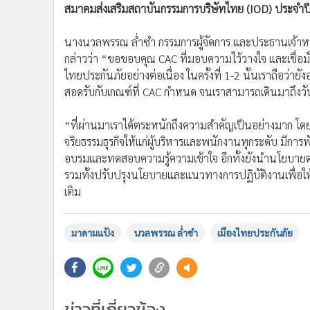
สมาคมส่งเสริมสถาบันกรรมการบริษัทไทย (IOD) ประจำปี 256
•
อินโดจีน
•
กองทุนรวม
นางนวลพรรณ ล่ำซำ กรรมการผู้จัดการ และประธานเจ้าหน้
•
Celeb Online
กล่าวว่า “ขอขอบคุณ CAC ที่มอบความไว้วางใจ และเชื่อม
•
Factcheck
ไทยประกันภัยอย่างต่อเนื่อง ในครั้งที่ 1-2 นั้นเราถือว่ายัง
•
ญี่ปุ่น
สอดรับกับเกณฑ์ที่ CAC กำหนด จนเราสามารถเดินมาถึงวัน
•
News1
•
Gotomanager
“ที่ผ่านมาเราได้ตระหนักถึงความสำคัญเป็นอย่างมาก โ
จริยธรรมธุรกิจให้แก่ผู้บริหารและพนักงานทุกระดับ มีกา
อบรมและทดสอบความรู้ความเข้าใจ อีกทั้งยังนำนโยบายต่อ
รวมทั้งปรับปรุงนโยบายและแนวทางการปฏิบัติงานเพื่อใ
เติม
มาดามแป้ง
นวลพรรณ ล่ำซำ
เมืองไทยประกันภัย
ข่าวที่เกี่ยวข้อง