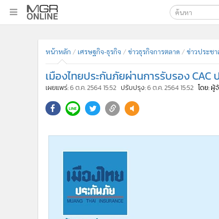
เลือกเครื่องมือท
•
หน้าหลัก
ค้นหา
•
ทันเหตุการณ์
หน้าหลัก
เศรษฐกิจ-ธุรกิจ
ข่าวธุรกิจการตลาด
ข่าวประชาส
Google
•
ภาคใต้
เมืองไทยประกันภัยผ่านการรับรอง CAC ประจ
•
ภูมิภาค
MGR Onl
เผยแพร่:
6 ต.ค. 2564 15:52
ปรับปรุง:
6 ต.ค. 2564 15:52
โดย: ผู
•
Online Section
ค้นหาขั
•
บันเทิง
•
ผู้จัดการรายวัน
•
คอลัมนิสต์
•
ละคร
•
CbizReview
•
Cyber BIZ
•
ผู้จัดกวน
•
Good health & Well-being
•
Green Innovation & SD