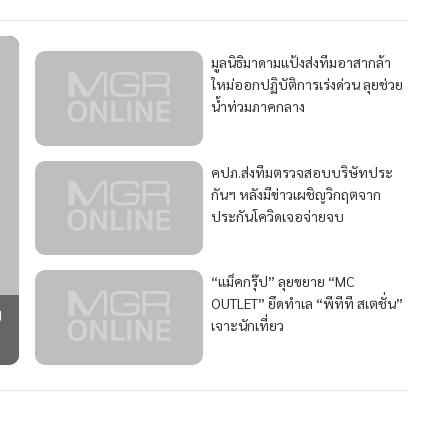
มูลนิธิมาดามแป้งส่งทีมอาสากล้า
ใหม่ออกปฏิบัติการเร่งด่วน ลุยช่วย
น้ำท่วมภาคกลาง
คปภ.ส่งทีมตรวจสอบบริษัทประ
กันฯ หลังมีข่าวเผชิญวิกฤตจาก
ประกันโควิดเจอจ่ายจบ
“แม็คกรุ๊ป” ลุยขยาย “MC
OUTLET” ยึดทำเล “พีทีที สเตชั่น”
บ
เจาะนักเที่ยว