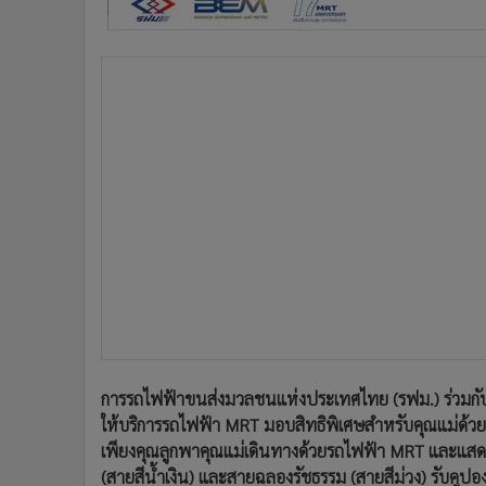
•
อินโดจีน
•
กองทุนรวม
•
Celeb Online
•
Factcheck
•
ญี่ปุ่น
•
News1
•
Gotomanager
การรถไฟฟ้าขนส่งมวลชนแห่งประเทศไทย (รฟม.) ร่วมกับ 
ให้บริการรถไฟฟ้า MRT มอบสิทธิพิเศษสำหรับคุณแม่ด้วย
เพียงคุณลูกพาคุณแม่เดินทางด้วยรถไฟฟ้า MRT และแสด
(สายสีน้ำเงิน) และสายฉลองรัชธรรม (สายสีม่วง) รับคูปอ