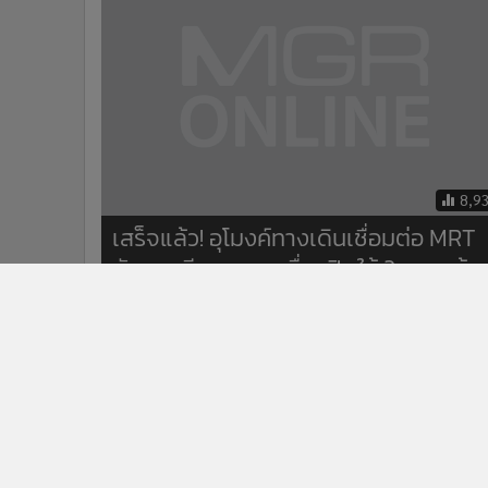
8,9
เสร็จแล้ว! อุโมงค์ทางเดินเชื่อมต่อ MRT
กับสถานีกลางบางซื่อ เปิดใช้ 2 ส.ค.พร้อ
สายสีแดง
ข่าวในหมวดล่าสุด
MEA ต้อนรับ มท.2 และ PEA เยี่ยมชม MEA SPARK
1
พิพิธภัณฑ์การไฟฟ้าไทย