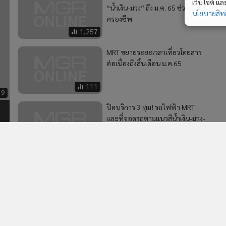
เว็บไซต์ แ
“น้ำเงิน-ม่วง” ถึง ม.ค. 65 ช่วยลดค่า
นโยบายสิทธ
ครองชีพ
1,257
MRT ขยายระยะเวลาเที่ยวโดยสาร
ต่อเนื่องถึงสิ้นเดือน ม.ค.65
111
39
ปิดบริการ 3 ทุ่ม! รถไฟฟ้า MRT
และที่จอดรถตามแนวสีน้ำเงิน-ม่วง-
ม
เขียว เริ่ม 12 ก.ค.นี้
1,150
2