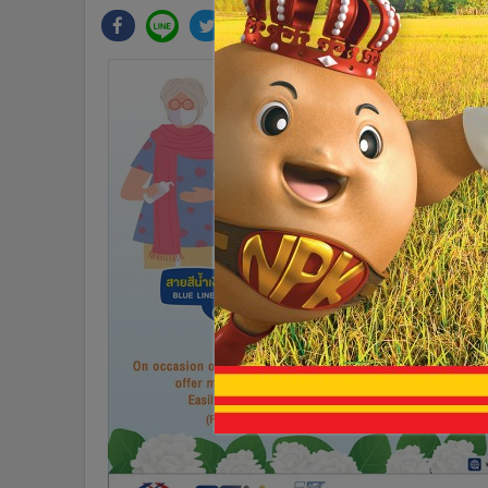
•
Management & HR
•
MGR Live
•
Infographic
•
การเมือง
•
ท่องเที่ยว
•
กีฬา
•
ต่างประเทศ
•
Special Scoop
•
เศรษฐกิจ-ธุรกิจ
•
จีน
•
ชุมชน-คุณภาพชีวิต
•
อาชญากรรม
•
Motoring
•
เกม
•
วิทยาศาสตร์
•
SMEs
•
หุ้น