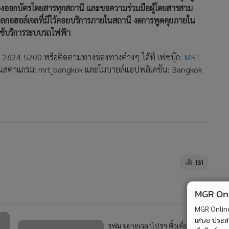
ห้องออกบัตรโดยสารทุกสถานี และขอความร่วมมือผู้โดยสารสวม
ลกอฮอล์เจลที่มีไว้คอยบริการภายในสถานี งดการพูดคุยภายใน
ใช้บริการระบบรถไฟฟ้า
 0-2624-5200 หรือติดตามทางช่องทางต่างๆ ได้ที่ เฟซบุ๊ก:
MRT
อินสตาแกรม: mrt_bangkok และโมบายล์แอปพลิเคชัน: Bangkok
131
MGR Onli
MGR Online 
เสนอ ประสบก
รฟม.ขยายเวลาโปรฯ ตั๋วเที่ยว MRT