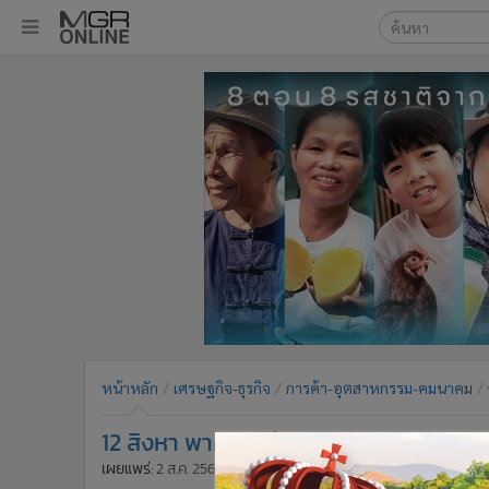
เลือกเครื่องมือท
•
หน้าหลัก
ค้นหา
•
ทันเหตุการณ์
Google
•
ภาคใต้
•
ภูมิภาค
MGR Onl
•
Online Section
ค้นหาขั
•
บันเทิง
•
ผู้จัดการรายวัน
•
คอลัมนิสต์
•
ละคร
•
CbizReview
•
Cyber BIZ
หน้าหลัก
เศรษฐกิจ-ธุรกิจ
การค้า-อุตสาหกรรม-คมนาคม
•
ผู้จัดกวน
12 สิงหา พาคุณแม่โดยสารรถไฟฟ้า MRT 
•
Good health & Well-being
•
Green Innovation & SD
เผยแพร่:
2 ส.ค. 2564 13:20
ปรับปรุง:
2 ส.ค. 2564 13:20
โดย: ผู