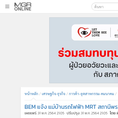
เลือกเครื่องมือท
•
หน้าหลัก
ค้นหา
•
ทันเหตุการณ์
Google
•
ภาคใต้
•
ภูมิภาค
MGR Onl
•
Online Section
ค้นหาขั
•
บันเทิง
•
ผู้จัดการรายวัน
•
คอลัมนิสต์
•
ละคร
•
CbizReview
•
Cyber BIZ
หน้าหลัก
เศรษฐกิจ-ธุรกิจ
การค้า-อุตสาหกรรม-คมนาคม
•
ผู้จัดกวน
BEM แจ้ง แม่บ้านรถไฟฟ้า MRT สถานีพระ
•
Good health & Well-being
•
Green Innovation & SD
เผยแพร่:
31 พ.ค. 2564 21:05
ปรับปรุง:
31 พ.ค. 2564 21:05
โดย: 