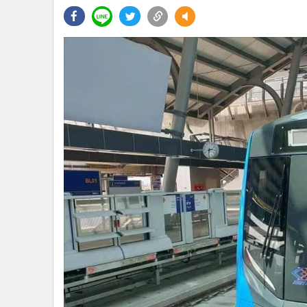
•
Management & HR
•
MGR Live
•
Infographic
•
การเมือง
•
ท่องเที่ยว
•
กีฬา
•
ต่างประเทศ
•
Special Scoop
•
เศรษฐกิจ-ธุรกิจ
•
จีน
•
ชุมชน-คุณภาพชีวิต
•
อาชญากรรม
•
Motoring
•
เกม
•
วิทยาศาสตร์
•
SMEs
•
หุ้น