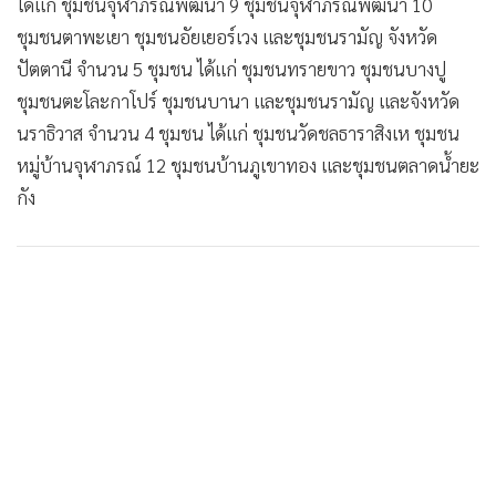
ได้แก่ ชุมชนจุฬาภรณ์พัฒนา 9 ชุมชนจุฬาภรณ์พัฒนา 10
•
เกม
ชุมชนตาพะเยา ชุมชนอัยเยอร์เวง และชุมชนรามัญ จังหวัด
•
วิทยาศาสตร์
ปัตตานี จํานวน 5 ชุมชน ได้แก่ ชุมชนทรายขาว ชุมชนบางปู
•
SMEs
ชุมชนตะโละกาโปร์ ชุมชนบานา และชุมชนรามัญ และจังหวัด
•
หุ้น
นราธิวาส จํานวน 4 ชุมชน ได้แก่ ชุมชนวัดชลธาราสิงเห ชุมชน
•
อินโดจีน
หมู่บ้านจุฬาภรณ์ 12 ชุมชนบ้านภูเขาทอง และชุมชนตลาดน้ำยะ
•
กองทุนรวม
กัง
•
Celeb Online
•
Factcheck
•
ญี่ปุ่น
•
News1
•
Gotomanager