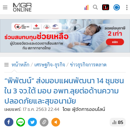
•
หน้าหลัก
•
ทันเหตุการณ์
•
ภาคใต้
•
ภูมิภาค
•
Online Section
หน้าหลัก
เศรษฐกิจ-ธุรกิจ
ข่าวธุรกิจการตลาด
•
บันเทิง
•
ผู้จัดการรายวัน
“พิพัฒน์” ส่งมอบแผนพัฒนา 14 ชุมชน
•
คอลัมนิสต์
ใน 3 จว.ใต้ มอบ อพท.ลุยต่อด้านความ
•
ละคร
ปลอดภัยและสุขอนามัย
•
CbizReview
เผยแพร่:
17 ธ.ค. 2563 22:44
โดย: ผู้จัดการออนไลน์
•
Cyber BIZ
•
ผู้จัดกวน
85