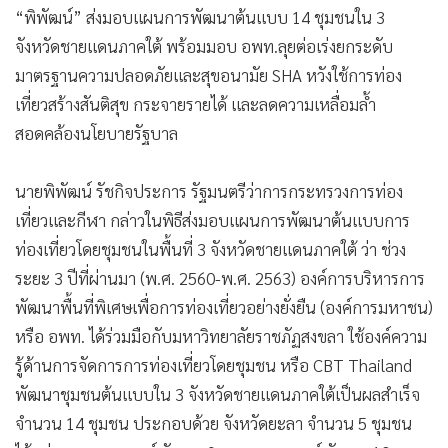
•
Good health & Well-being
“พิพัฒน์” ส่งมอบแผนการพัฒนาต้นแบบ 14 ชุมชนใน 3
•
Green Innovation & SD
จังหวัดชายแดนภาคใต้ พร้อมมอบ อพท.ลุยต่อเร่งยกระดับ
•
Management & HR
มาตรฐานความปลอดภัยและสุขอนามัย SHA หวังใช้การท่อง
•
MGR Live
เที่ยวสร้างสันติสุข กระจายรายได้ และลดความเหลื่อมล้ำ
•
Infographic
สอดคล้องนโยบายรัฐบาล
•
การเมือง
•
ท่องเที่ยว
นายพิพัฒน์ รัชกิจประการ รัฐมนตรีว่าการกระทรวงการท่อง
•
กีฬา
เที่ยวและกีฬา กล่าวในพิธีส่งมอบแผนการพัฒนาต้นแบบการ
•
ต่างประเทศ
ท่องเที่ยวโดยชุมชนในพื้นที่ 3 จังหวัดชายแดนภาคใต้ ว่า ช่วง
ระยะ 3 ปีที่ผ่านมา (พ.ศ. 2560-พ.ศ. 2563) องค์การบริหารการ
•
Special Scoop
พัฒนาพื้นที่พิเศษเพื่อการท่องเที่ยวอย่างยั่งยืน (องค์การมหาชน)
•
เศรษฐกิจ-ธุรกิจ
หรือ อพท. ได้ร่วมมือกับมหาวิทยาลัยราชภัฏสงขลา ใช้องค์ความ
•
จีน
รู้ด้านการจัดการการท่องเที่ยวโดยชุมชน หรือ CBT Thailand
•
ชุมชน-คุณภาพชีวิต
พัฒนาชุมชนต้นแบบใน 3 จังหวัดชายแดนภาคใต้เป็นผลสำเร็จ
•
อาชญากรรม
จํานวน 14 ชุมชน ประกอบด้วย จังหวัดยะลา จํานวน 5 ชุมชน
•
Motoring