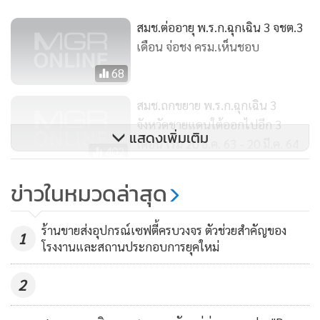
สมช.ต่ออายุ พ.ร.ก.ฉุกเฉิน 3 จชต.3
เดือน จ่อชง ครม.เห็นชอบ
68
เป้าหมายหลักการดำเนินโครงการดังกล่าวเพื่อใช้การท่องเที่ยว
สมช.ถกขยาย พ.ร.ก.ฉุกเฉิน 3
โดยชุมชนเป็นเครื่องมือในการพัฒนาและส่งเสริมให้ชุมชน
จังหวัดชายแดนใต้ออกไปอีก 3
สามารถบริหารจัดการทรัพยากรการท่องเที่ยวได้อย่างเป็นระบบ
แสดงเพิ่มเติม
เดือน เริ่ม 20 ธ.ค. 63 - 20 มี.ค. 64
สนับสนุนให้เกิดการเชื่อมโยงชุมชนท้องถิ่นสู่ตลาดการท่องเที่ยว
402
โดยชุมชนที่มีคุณภาพ รวมถึงการร่วมกันถอดบทเรียน ติดตาม
ครม.ขยายเวลาประกาศสถานการณ์
ข่าวในหมวดล่าสุด
ประเมินผลการพัฒนาชุมชนต้นแบบ และขยายผลเผยแพร่องค์
ฉุกเฉินฯ จชต.เพิ่มอีก 3 เดือน
ความรู้ที่เกิดจากกระบวนการพัฒนาสู่ชุมชนอื่น แสดงให้เห็นถึง
66
ความเป็นรูปธรรมของการใช้การท่องเที่ยวโดยชุมชนเป็นเครื่อง
ร้านขายส่งอุปกรณ์เซฟตี้ครบวงจร ตัวช่วยสำคัญของ
1
โรงงานและสถานประกอบการยุคใหม่
มือในการกระจายรายได้อย่างเป็นธรรม และลดความเหลื่อมล้ำใน
สังคม เพื่อผลสัมฤทธิ์ คือ ความสามัคคีปรองดอง และความสงบ
2
สุขในพื้นที่ 3 จังหวัดชายแดนภาคใต้ และความสำเร็จที่เกิดขึ้นใน
วันนี้จะเป็นต้นแบบให้แก่ชุมชนอื่นๆ ใน 3 จังหวัดชายแดนภาค