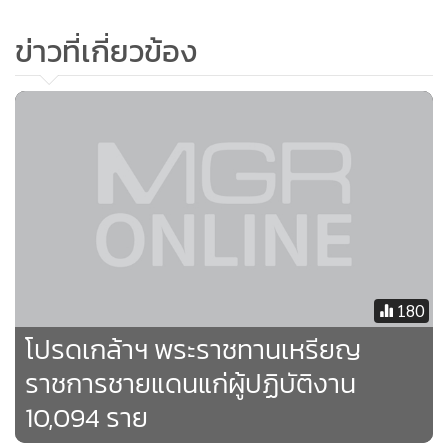
เสริมสุขภาพ หรือ สสส., จังหวัดยะลา จังหวัดปัตตานี จังหวัด
ข่าวที่เกี่ยวข้อง
นราธิวาส และศูนย์อํานวยการบริหารจังหวัดชายแดนภาคใต้
หรือ ศอ.บต. ที่นําความเชี่ยวชาญตามบทบาทของตนเองมา
ร่วมพัฒนาการท่องเที่ยวโดยชุมชนต้นแบบในพื้นที่ 3 จังหวัด
ชายแดนภาคใต้
180
โปรดเกล้าฯ พระราชทานเหรียญ
ราชการชายแดนแก่ผู้ปฏิบัติงาน
10,094 ราย