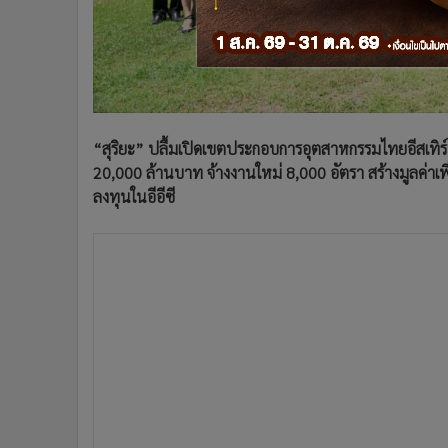
•
อินโดจีน
•
กองทุนรวม
•
Celeb Online
•
Factcheck
•
ญี่ปุ่น
“สุริยะ” ปลื้มเปิดเขตประกอบการอุตสาหกรรมไทยอีสเทิร์น
•
News1
20,000 ล้านบาท จ้างงานใหม่ 8,000 อัตรา สร้างมูลค่า
•
Gotomanager
ลงทุนในอีอีซี