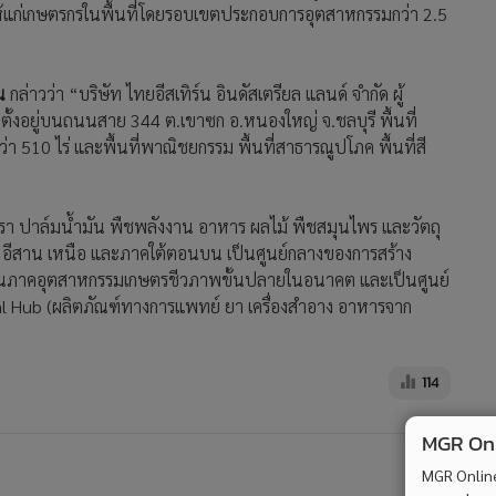
คงให้แก่เกษตรกรในพื้นที่โดยรอบเขตประกอบการอุตสาหกรรมกว่า 2.5
น
กล่าวว่า “บริษัท ไทยอีสเทิร์น อินดัสเตรียล แลนด์ จำกัด ผู้
้งอยู่บนถนนสาย 344 ต.เขาซก อ.หนองใหญ่ จ.ชลบุรี พื้นที่
า 510 ไร่ และพื้นที่พาณิชยกรรม พื้นที่สาธารณูปโภค พื้นที่สี
รา ปาล์มน้ำมัน พืชพลังงาน อาหาร ผลไม้ พืชสมุนไพร และวัตถุ
 อีสาน เหนือ และภาคใต้ตอนบน เป็นศูนย์กลางของการสร้าง
วในภาคอุตสาหกรรมเกษตรชีวภาพขั้นปลายในอนาคต และเป็นศูนย์
l Hub (ผลิตภัณฑ์ทางการแพทย์ ยา เครื่องสำอาง อาหารจาก
114
MGR Onli
MGR Online 