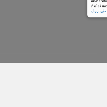
เสนอ ประสบก
เว็บไซต์ แ
นโยบายสิทธ
ครม.สัญจร จ.ภูเก็ต พิจารณาหลาย
โครงการด้านเศรษฐกิจ
189
บอร์ด กนอ.อนุมัติตั้งนิคมฯ ร่วม