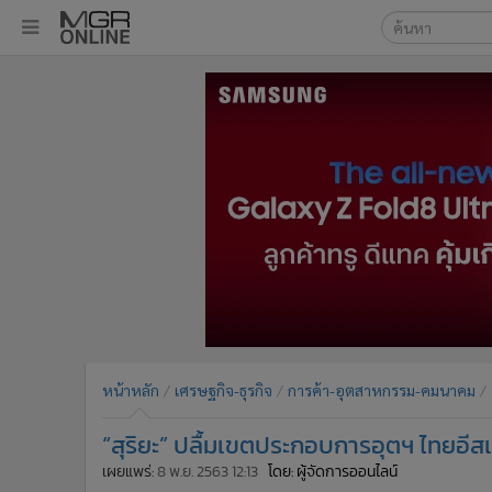
เลือกเครื่องมือท
•
หน้าหลัก
ค้นหา
•
ทันเหตุการณ์
Google
•
ภาคใต้
•
ภูมิภาค
MGR Onl
•
Online Section
ค้นหาขั
•
บันเทิง
•
ผู้จัดการรายวัน
•
คอลัมนิสต์
•
ละคร
•
CbizReview
•
Cyber BIZ
หน้าหลัก
เศรษฐกิจ-ธุรกิจ
การค้า-อุตสาหกรรม-คมนาคม
•
ผู้จัดกวน
“สุริยะ” ปลื้มเขตประกอบการอุตฯ ไทยอีสเทิ
•
Good health & Well-being
•
Green Innovation & SD
เผยแพร่:
8 พ.ย. 2563 12:13
โดย: ผู้จัดการออนไลน์