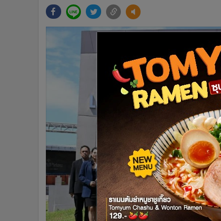
•
Management & HR
•
MGR Live
•
Infographic
•
การเมือง
•
ท่องเที่ยว
•
กีฬา
•
ต่างประเทศ
•
Special Scoop
•
เศรษฐกิจ-ธุรกิจ
•
จีน
•
ชุมชน-คุณภาพชีวิต
•
อาชญากรรม
•
Motoring
•
เกม
•
วิทยาศาสตร์
•
SMEs
•
หุ้น