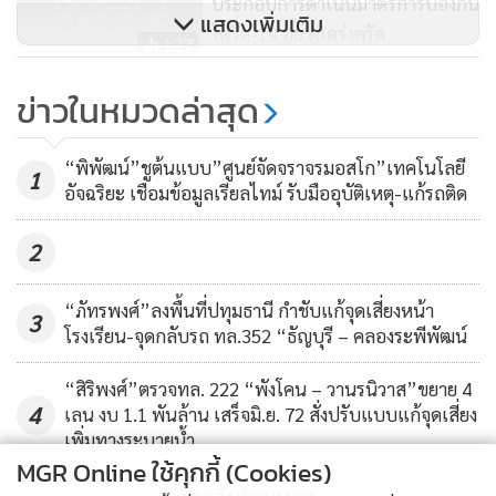
ประกอบการดำเนินมาตรการป้องกัน
แสดงเพิ่มเติม
โควิด-19 อย่างเคร่งครัด
127
กรมการขนส่งทางบก ขอ ปชช.ปรับสู่
ข่าวในหมวดล่าสุด
“New Normal” สวมหน้ากาก
อนามัย-เว้นระยะห่างใช้บริการรถ
2,716
“พิพัฒน์”ชูต้นแบบ”ศูนย์จัดจราจรมอสโก”เทคโนโลยี
1
สาธารณะ
อัจฉริยะ เชื่อมข้อมูลเรียลไทม์ รับมืออุบัติเหตุ-แก้รถติด
2
“ภัทรพงศ์”ลงพื้นที่ปทุมธานี กำชับแก้จุดเสี่ยงหน้า
3
โรงเรียน-จุดกลับรถ ทล.352 “ธัญบุรี – คลองระพีพัฒน์
“สิริพงศ์”ตรวจทล. 222 “พังโคน – วานรนิวาส”ขยาย 4
4
เลน งบ 1.1 พันล้าน เสร็จมิ.ย. 72 สั่งปรับแบบแก้จุดเสี่ยง
เพิ่มทางระบายน้ำ
MGR Online ใช้คุกกี้ (Cookies)