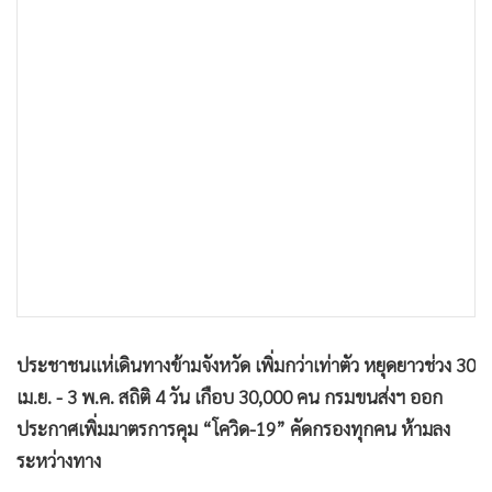
•
เกม
•
วิทยาศาสตร์
•
SMEs
•
หุ้น
•
อินโดจีน
•
กองทุนรวม
•
Celeb Online
•
Factcheck
•
ญี่ปุ่น
•
News1
•
Gotomanager
ประชาชนแห่เดินทางข้ามจังหวัด เพิ่มกว่าเท่าตัว หยุดยาวช่วง 30
เม.ย. - 3 พ.ค. สถิติ 4 วัน เกือบ 30,000 คน กรมขนส่งฯ ออก
ประกาศเพิ่มมาตรการคุม “โควิด-19” คัดกรองทุกคน ห้ามลง
ระหว่างทาง