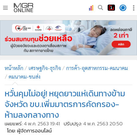
•
หน้าหลัก
•
ทันเหตุการณ์
•
ภาคใต้
•
ภูมิภาค
•
Online Section
หน้าหลัก
เศรษฐกิจ-ธุรกิจ
การค้า-อุตสาหกรรม-คมนาคม
•
บันเทิง
คมนาคม-ขนส่ง
•
ผู้จัดการรายวัน
•
คอลัมนิสต์
หวั่นคุมไม่อยู่! หยุดยาวแห่เดินทางข้าม
•
ละคร
จังหวัด ขบ.เพิ่มมาตรการคัดกรอง-
•
CbizReview
ห้ามลงกลางทาง
•
Cyber BIZ
เผยแพร่:
4 พ.ค. 2563 19:41
ปรับปรุง:
4 พ.ค. 2563 20:50
•
ผู้จัดกวน
โดย: ผู้จัดการออนไลน์