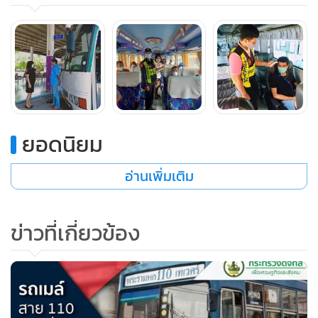
28,8 หรือมีผู้โดยสารเฉลี่ย กว่า 7,100 คนต่อวัน มีจำนวนเที่ยววิ่ง
รวม 5,858 เที่ยว หรือเฉลี่ย กว่า 1,400 เที่ยวต่อวัน สูงกว่าช่วง
สัปดาห์ก่อนหน้าที่มีผู้โดยสารเฉลี่ยประมาณ2,000 คนต่อวัน มี
จำนวนเที่ยววิ่งเฉลี่ย 800-900 เที่ยวต่อวัน
อย่างไรก็ตาม ประชาชนส่วนใหญ่เดินทางด้วยรถตู้โดยสาร
ยอดนิยม
สาธารณะ และรถร่วมเอกชนร่วมบริการ (รถร่วมฯ) เป็นหลัก
เนื่องจากบริษัท ขนส่ง จำกัด (บขส.) นั้นได้ประกาศ หยุดเดินรถ
อ่านเพิ่มเติม
ทุกเส้นทางทั่วประเทศ ที่มีระยะทางเกิน 300 กม. ตั้งแต่วันที่ 1-
31 ก.ค. 2563 หลังจากที่มีการขยาย พ.ร.ก.ฉุกเฉินเพื่อป้องกัน
การแพร่ระบาดเชื้อไวรัสโควิด-19 ซึ่งห้ามประชาชนทั่วราช
ข่าวที่เกี่ยวข้อง
อาณาจักรออกนอกเคหสถาน หรือเคอร์ฟิว ระหว่างเวลา 22.00
น. ถึงเวลา 04.00 น. และงดหรือชะลอการเดินทางข้ามเขตพื้นที่
จังหวัดโดยไม่มีเหตุจำเป็น