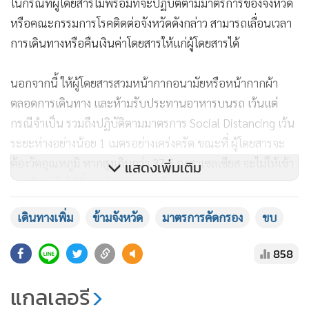
ในกรณีที่ผู้โดยสารไม่พร้อมที่จะปฏิบัติตามมาตรการของจังหวัด
หรือคณะกรรมการโรคติดต่อจังหวัดดังกล่าว สามารถเลื่อนเวลา
การเดินทางหรือคืนเงินค่าโดยสารให้แก่ผู้โดยสารได้
นอกจากนี้ ให้ผู้โดยสารสวมหน้ากากอนามัยหรือหน้ากากผ้า
ตลอดการเดินทาง และห้ามรับประทานอาหารบนรถ เว้นแต่
กรณีจำเป็น รวมถึงปฏิบัติตามมาตรการ Social Distancing เว้น
ระยะห่างอย่างน้อย 1 เมตรอย่างเคร่งครัด ขณะที่ ผู้โดยสารจะ
ต้องวัดอุณหภูมิ หากสูงเกินกว่า 37.5 องศาเซลเซียส จะไม่ให้เข้า
แสดงเพิ่มเติม
สถานีและไม่ให้ขึ้นรถโดยสาร หากไม่ปฏิบัติตามมาตรการ ขบ.จะ
พิจารณาลงโทษตามกฎหมายในสถานหนัก
เดินทางเพิ่ม
ข้ามจังหวัด
มาตรการคัดกรอง
ขบ
รายงานข่าวจากกระทรวงคมนาคมแจ้งว่า ในช่วงวันที่ 30 เม.ย. -
858
3 พ.ค.ที่ผ่านมา พบว่ามีประชาชนเดินทางด้วนรถโดยสาร
สาธารณะข้ามจังหวัด เพิ่มมากขึ้นจากก่อนหน้านี้กว่าเท่าตัว
แกลเลอรี
เนื่องจากมีวันหยุดยาวติดต่อกัน โดยมีจำนวนผู้โดยสารรวมทั้งสิ้น