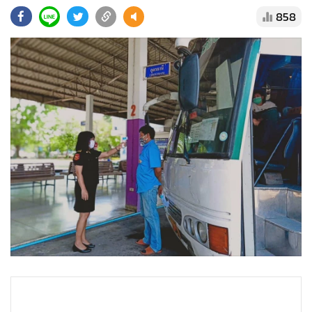
•
Good health & Well-being
858
•
Green Innovation & SD
•
Management & HR
•
MGR Live
•
Infographic
•
การเมือง
•
ท่องเที่ยว
•
กีฬา
•
ต่างประเทศ
•
Special Scoop
•
เศรษฐกิจ-ธุรกิจ
•
จีน
•
ชุมชน-คุณภาพชีวิต
•
อาชญากรรม
•
Motoring