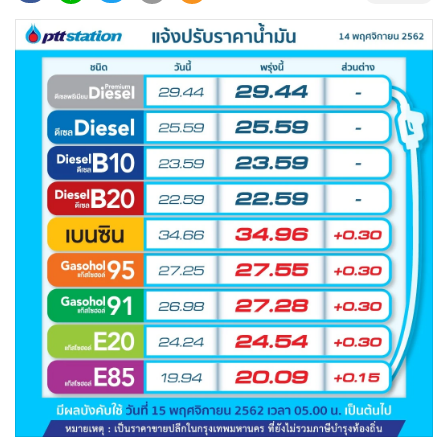
•
Good health & Well-being
•
Green Innovation & SD
•
Management & HR
•
MGR Live
•
Infographic
•
การเมือง
•
ท่องเที่ยว
•
กีฬา
•
ต่างประเทศ
•
Special Scoop
•
เศรษฐกิจ-ธุรกิจ
•
จีน
•
ชุมชน-คุณภาพชีวิต
•
อาชญากรรม
•
Motoring