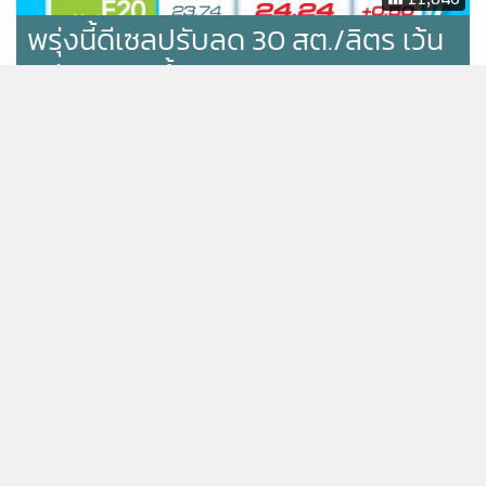
พรุ่งนี้ดีเซลปรับลด 30 สต./ลิตร เว้น
กลุ่มเบนซินขึ้น 50 สต.
เต็มถัง! พรุ่งนี้ราคาน้ำมันขึ้นทุกชนิด
1,078
พรุ่งนี้น้ำมันดีเซลขึ้น 50 สต./ลิตร
580
แสดงเพิ่มเติม
เติมซะ! พรุ่งนี้ดีเซลขึ้น 40 สต./ลิตร-
คงเบนซินโซฮอล์
ข่าวในหมวดล่าสุด
7,795