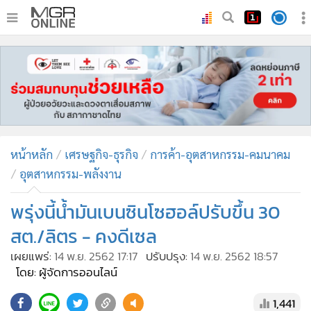
•
หน้าหลัก
•
ทันเหตุการณ์
•
ภาคใต้
•
ภูมิภาค
•
Online Section
หน้าหลัก
เศรษฐกิจ-ธุรกิจ
การค้า-อุตสาหกรรม-คมนาคม
•
บันเทิง
อุตสาหกรรม-พลังงาน
•
ผู้จัดการรายวัน
•
คอลัมนิสต์
พรุ่งนี้น้ำมันเบนซินโซฮอล์ปรับขึ้น 30
•
ละคร
สต./ลิตร - คงดีเซล
•
CbizReview
เผยแพร่:
14 พ.ย. 2562 17:17
ปรับปรุง:
14 พ.ย. 2562 18:57
•
Cyber BIZ
โดย: ผู้จัดการออนไลน์
•
ผู้จัดกวน
1,441