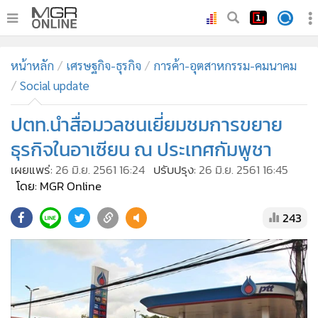
•
หน้าหลัก
หน้าหลัก
เศรษฐกิจ-ธุรกิจ
การค้า-อุตสาหกรรม-คมนาคม
•
ทันเหตุการณ์
Social update
•
ภาคใต้
ปตท.นำสื่อมวลชนเยี่ยมชมการขยาย
•
ภูมิภาค
•
Online Section
ธุรกิจในอาเซียน ณ ประเทศกัมพูชา
•
บันเทิง
เผยแพร่:
26 มิ.ย. 2561 16:24
ปรับปรุง:
26 มิ.ย. 2561 16:45
โดย: MGR Online
•
ผู้จัดการรายวัน
•
คอลัมนิสต์
243
•
ละคร
•
CbizReview
•
Cyber BIZ
•
ผู้จัดกวน