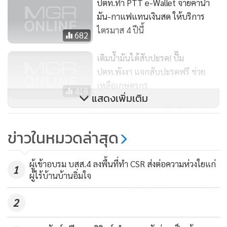
ปตท.ทำ PTT e-Wallet จ่ายค่าน้ำ
มัน-กาแฟแทนเงินสด ให้บริการ
ไตรมาส 4 ปีนี้
682
เติมน้ำมันได้สับปะรด! ปั๊ม
ปตท.พังงา แจกสับปะรดฟรี ช่วย
เหลือเกษตรกร
418
แสดงเพิ่มเติม
ปตท.จับมือ พม.เปิดปั๊มน้ำมัน-ร้าน
ค้า เสริมทักษะอาชีพแก่ผู้ด้อย
ข่าวในหมวดล่าสุด
โอกาส
433
ผู้เข้าอบรม บสส.4 ลงพื้นที่ทำ CSR ส่งต่อความห่วงใยแก่
1
ผู้ไร้บ้านบ้านอิ่มใจ
2