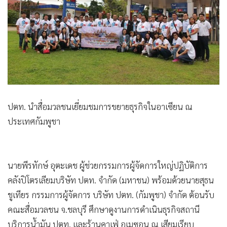
•
Good health & Well-being
•
Green Innovation & SD
•
Management & HR
•
MGR Live
•
Infographic
•
การเมือง
•
ท่องเที่ยว
ปตท. นำสื่อมวลชนเยี่ยมชมการขยายธุรกิจในอาเซียน ณ
•
กีฬา
ประเทศกัมพูชา
•
ต่างประเทศ
•
Special Scoop
•
เศรษฐกิจ-ธุรกิจ
นายพีรทักษ์ อุตะเดช ผู้ช่วยกรรมการผู้จัดการใหญ่ปฏิบัติการ
•
จีน
คลังปิโตรเลียมบริษัท ปตท. จำกัด (มหาชน) พร้อมด้วยนายสุธน
•
ชุมชน-คุณภาพชีวิต
ชูเทียร กรรมการผู้จัดการ บริษัท ปตท. (กัมพูชา) จำกัด ต้อนรับ
•
อาชญากรรม
คณะสื่อมวลชน จ.ชลบุรี ศึกษาดูงานการดำเนินธุรกิจสถานี
•
Motoring
บริการน้ำมัน ปตท. และร้านคาเฟ่ อเมซอน ณ เสียมเรียบ