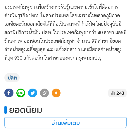
•
เกม
ประเทศกัมพูชา เพื่อสร้างการรับรู้และความเข้าใจที่ดีต่อการ
•
วิทยาศาสตร์
ดำเนินธุรกิจ ปตท. ในต่างประเทศ โดยเฉพาะในตลาดภูมิภาค
•
SMEs
เอเชียตะวันออกเฉียงใต้ที่ถือเป็นตลาดที่กำลังโต โดยปัจจุบันมี
•
หุ้น
สถานีบริการน้ำมัน ปตท. ในประเทศกัมพูชากว่า 40 สาขา และมี
ร้านคาเฟ่ อเมซอนในประเทศกัมพูชา จำนวน 97 สาขา มียอด
•
อินโดจีน
จำหน่ายสูงเฉลี่ยสูงสุด 440 แก้วต่อสาขา และมียอดจำหน่ายสูง
•
กองทุนรวม
ที่สุด 930 แก้วต่อวัน ในสาขาอองดวง กรุงพนมเปญ
•
Celeb Online
•
Factcheck
•
ญี่ปุ่น
ปตท
•
News1
243
•
Gotomanager
ยอดนิยม
อ่านเพิ่มเติม