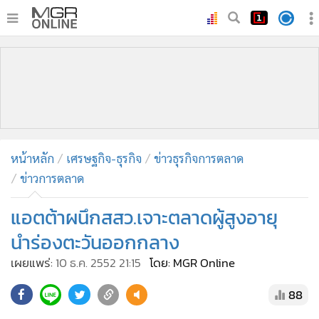
•
หน้าหลัก
•
ทันเหตุการณ์
•
ภาคใต้
•
ภูมิภาค
•
Online Section
หน้าหลัก
เศรษฐกิจ-ธุรกิจ
ข่าวธุรกิจการตลาด
•
บันเทิง
ข่าวการตลาด
•
ผู้จัดการรายวัน
•
คอลัมนิสต์
แอตต้าผนึกสสว.เจาะตลาดผู้สูงอายุ
•
ละคร
นำร่องตะวันออกกลาง
•
CbizReview
เผยแพร่:
10 ธ.ค. 2552 21:15
โดย: MGR Online
•
Cyber BIZ
88
•
ผู้จัดกวน