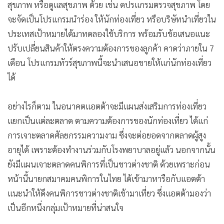
ดังนั้น ภายหลังจากมีการแต่ตั้ง นายสุรพล เศวตเศรณี เป็นผู้
ว่าการการท่องเที่ยวแห่งประเทศไทย(ททท.) อย่างเป็นทางการ
แอตต้าจะนำเรื่องนี้เข้าหารือโดยเร่งด่วน เพื่อให้ ททท.ช่วยเหลือ
ในด้านการทำตลาดกลุ่มผู้สูงอายุ รวมถึงมีการตั้งคณะทำงาน
พิเศษเข้ามาดูแลเรื่องนี้โดยเฉพาะ เป็นการทำงานร่วมกันระหว่าง
ภาคเอกชนกับ ททท. จากเดิมที่ต่างฝ่ายต่างทำ
ในส่วนของแอตต้าจะมีการประชุมร่วมกับ สสว. ในทุกสัปดหา
เพื่อติดตามความคืบหน้า พร้อมร่วมกันจัดโปรแกรมท่องเที่ยวที่
เหมาะแก่กลุ่มผู้สูงอายุ เพื่อให้สมาชิก ได้นำออกไปจำหน่ายให้
แก่ลุกค้าเป้าหมาย เบื้องต้นจะ เจาะตลาด ระยะใกล้ แถบเอเชีย
อาทิ ญี่ปุ่น และ ตะวันออกกลาง ซึ่งเป็นประเทศที่มีกำลังซื้อสูง
โดยการทำงาน จะร่วมกับโรงพยาบาล เพื่อจัดท่องเที่ยวเชิง
สุขภาพ หรือดูแลสุขภาพ ด้วย เช่น ดปรแกรมตรวจสุขภาพ โดย
จะจัดเป็นโปรแกรมนำร่อง ให้นักท่องเที่ยว หรือบริษัทนำเที่ยวใน