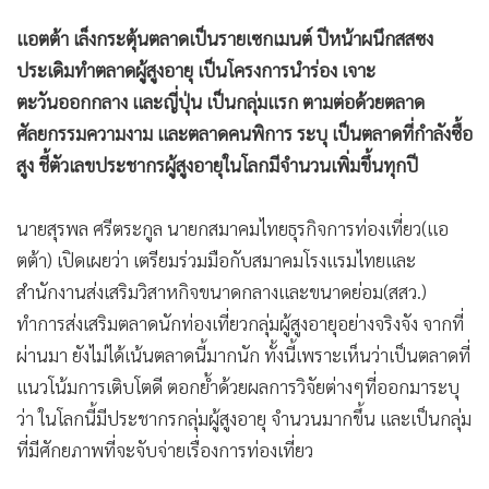
•
Good health & Well-being
แอตต้า เล็งกระตุ้นตลาดเป็นรายเซกเมนต์ ปีหน้าผนึกสสซง
•
Green Innovation & SD
ประเดิมทำตลาดผู้สูงอายุ เป็นโครงการนำร่อง เจาะ
•
Management & HR
ตะวันออกกลาง และญี่ปุ่น เป็นกลุ่มแรก ตามต่อด้วยตลาด
•
MGR Live
ศัลยกรรมความงาม และตลาดคนพิการ ระบุ เป็นตลาดที่กำลังซื้อ
•
Infographic
สูง ชี้ตัวเลขประชากรผู้สูงอายุในโลกมีจำนวนเพิ่มขึ้นทุกปี
•
การเมือง
นายสุรพล ศรีตระกูล นายกสมาคมไทยธุรกิจการท่องเที่ยว(แอ
•
ท่องเที่ยว
ตต้า) เปิดเผยว่า เตรียมร่วมมือกับสมาคมโรงแรมไทยและ
•
กีฬา
สำนักงานส่งเสริมวิสาหกิจขนาดกลางและขนาดย่อม(สสว.)
•
ต่างประเทศ
ทำการส่งเสริมตลาดนักท่องเที่ยวกลุ่มผู้สูงอายุอย่างจริงจัง จากที่
•
Special Scoop
ผ่านมา ยังไม่ได้เน้นตลาดนี้มากนัก ทั้งนี้เพราะเห็นว่าเป็นตลาดที่
•
เศรษฐกิจ-ธุรกิจ
แนวโน้มการเติบโตดี ตอกย้ำด้วยผลการวิจัยต่างๆที่ออกมาระบุ
•
จีน
ว่า ในโลกนี้มีประชากรกลุ่มผู้สูงอายุ จำนวนมากขึ้น และเป็นกลุ่ม
•
ชุมชน-คุณภาพชีวิต
ที่มีศักยภาพที่จะจับจ่ายเรื่องการท่องเที่ยว
•
อาชญากรรม
•
Motoring