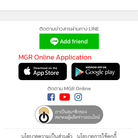
ททท.ผนึกเอกชนจัด มหัศจรรย์เที่ยว
ไทย คาดเงินสะพัด500ล.
54
เบรกโรงแรมแข่งดั๊มราคา ทำตลาด
ป่วน-ปีนี้ลดวูบ32%
75
เบรกโรงแรมแข่งดั๊มราคา ทำตลาด
แสดงเพิ่มเติม
ป่วน-ปีนี้ลดวูบ32%
9
กำลังโหลด...