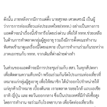
•
เกม
•
วิทยาศาสตร์
•
SMEs
•
หุ้น
•
อินโดจีน
•
กองทุนรวม
•
Celeb Online
•
Factcheck
•
ญี่ปุ่น
•
News1
•
Gotomanager