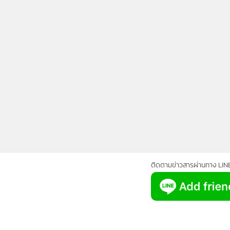
•
Management & HR
•
MGR Live
•
Infographic
•
การเมือง
•
ท่องเที่ยว
•
กีฬา
•
ต่างประเทศ
•
Special Scoop
•
เศรษฐกิจ-ธุรกิจ
•
จีน
•
ชุมชน-คุณภาพชีวิต
•
อาชญากรรม
ติดตามข่าวสารผ่านทาง LIN
•
Motoring
•
เกม
•
วิทยาศาสตร์
•
SMEs
•
หุ้น