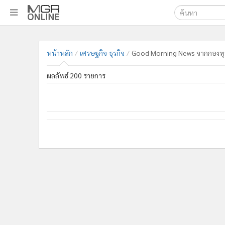
เลือกเครื่องมือท
•
หน้าหลัก
ค้นหา
•
ทันเหตุการณ์
หน้าหลัก
เศรษฐกิจ-ธุรกิจ
Good Morning News จากกองทุ
Google
•
ภาคใต้
ผลลัพธ์ 200 รายการ
•
ภูมิภาค
MGR Onl
•
Online Section
ค้นหาขั
•
บันเทิง
•
ผู้จัดการรายวัน
•
คอลัมนิสต์
•
ละคร
•
CbizReview
•
Cyber BIZ
•
ผู้จัดกวน
•
Good health & Well-being
•
Green Innovation & SD