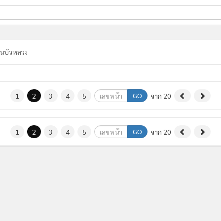
ี่ใช้
นบัวหลวง
ine
้นสูง
GO
1
2
3
4
5
จาก 20
GO
1
2
3
4
5
จาก 20