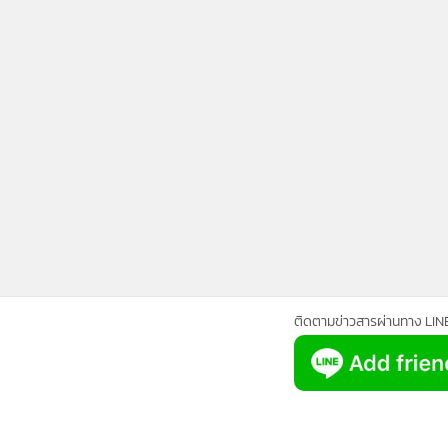
•
Management & HR
•
MGR Live
•
Infographic
•
การเมือง
•
ท่องเที่ยว
•
กีฬา
•
ต่างประเทศ
•
Special Scoop
•
เศรษฐกิจ-ธุรกิจ
•
จีน
•
ชุมชน-คุณภาพชีวิต
•
อาชญากรรม
ติดตามข่าวสารผ่านทาง LIN
•
Motoring
•
เกม
•
วิทยาศาสตร์
•
SMEs
•
หุ้น