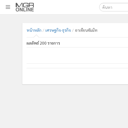
เลือกเครื่องมือท
•
หน้าหลัก
ค้นหา
•
ทันเหตุการณ์
หน้าหลัก
เศรษฐกิจ-ธุรกิจ
อาเซียนซัมมิท
Google
•
ภาคใต้
ผลลัพธ์ 200 รายการ
•
ภูมิภาค
MGR Onl
•
Online Section
ค้นหาขั
•
บันเทิง
•
ผู้จัดการรายวัน
•
คอลัมนิสต์
•
ละคร
•
CbizReview
•
Cyber BIZ
•
ผู้จัดกวน
•
Good health & Well-being
•
Green Innovation & SD