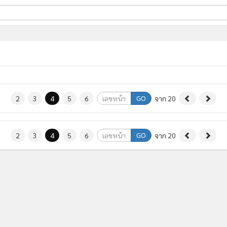
ี่ใช้
ine
้นสูง
GO
2
3
4
5
6
จาก 20
GO
2
3
4
5
6
จาก 20