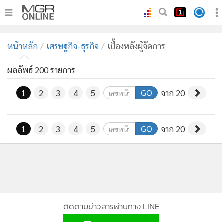
•
หน้าหลัก
หน้าหลัก
เศรษฐกิจ-ธุรกิจ
เบื้องหลังผู้จัดการ
•
ทันเหตุการณ์
•
ภาคใต้
ผลลัพธ์ 200 รายการ
•
ภูมิภาค
GO
1
2
3
4
5
จาก 20
•
Online Section
•
บันเทิง
GO
1
2
3
4
5
จาก 20
•
ผู้จัดการรายวัน
•
คอลัมนิสต์
•
ละคร
•
CbizReview
•
Cyber BIZ
ติดตามข่าวสารผ่านทาง LINE
•
ผู้จัดกวน