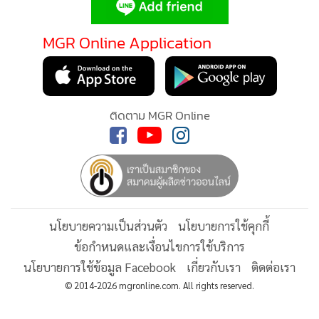
•
Good health & Well-being
•
Green Innovation & SD
MGR Online Application
•
Management & HR
•
MGR Live
MGR Online ใช้คุกกี้ (Cookies)
•
Infographic
MGR Online ใช้คุกกี้ เพื่อจัดการข้อมูลส่วนบุคคล
•
การเมือง
ติดตาม MGR Online
ประสบการณ์คอนเทนต์ที่ดีที่สุดให้กับผู้อ่านบนเว
•
ท่องเที่ยว
แอพพลิเคชั่น
เงื่อนไขการใช้งานเว็บไซต์
และ
นโย
•
กีฬา
ส่วนบุคคล
•
ต่างประเทศ
รับทราบ
•
Special Scoop
•
เศรษฐกิจ-ธุรกิจ
นโยบายความเป็นส่วนตัว
นโยบายการใช้คุกกี้
•
จีน
ข้อกำหนดและเงื่อนไขการใช้บริการ
•
ชุมชน-คุณภาพชีวิต
นโยบายการใช้ข้อมูล Facebook
เกี่ยวกับเรา
ติดต่อเรา
•
อาชญากรรม
© 2014-2026 mgronline.com. All rights reserved.
•
Motoring