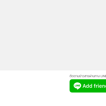
•
Management & HR
•
MGR Live
•
Infographic
•
การเมือง
•
ท่องเที่ยว
•
กีฬา
•
ต่างประเทศ
•
Special Scoop
•
เศรษฐกิจ-ธุรกิจ
•
จีน
•
ชุมชน-คุณภาพชีวิต
•
อาชญากรรม
ติดตามข่าวสารผ่านทาง LIN
•
Motoring
•
เกม
•
วิทยาศาสตร์
•
SMEs
•
หุ้น