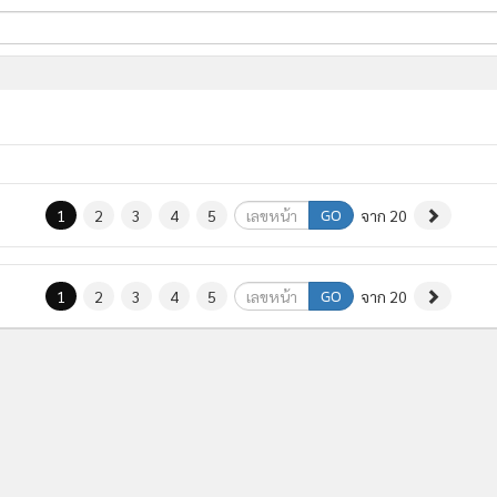
ี่ใช้
ine
้นสูง
GO
1
2
3
4
5
จาก 20
GO
1
2
3
4
5
จาก 20