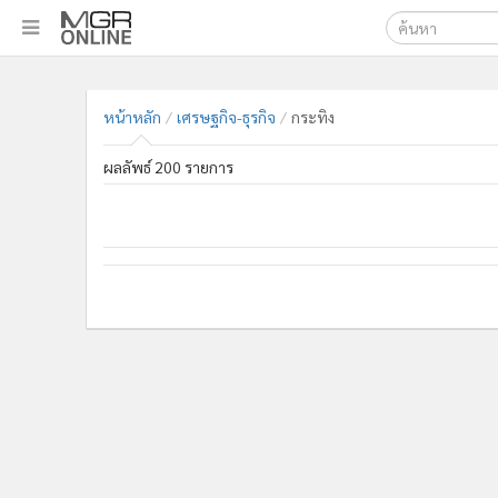
เลือกเครื่องมือท
•
หน้าหลัก
ค้นหา
•
ทันเหตุการณ์
หน้าหลัก
เศรษฐกิจ-ธุรกิจ
กระทิง
Google
•
ภาคใต้
ผลลัพธ์ 200 รายการ
•
ภูมิภาค
MGR Onl
•
Online Section
ค้นหาขั
•
บันเทิง
•
ผู้จัดการรายวัน
•
คอลัมนิสต์
•
ละคร
•
CbizReview
•
Cyber BIZ
•
ผู้จัดกวน
•
Good health & Well-being
•
Green Innovation & SD