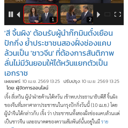
•
Good health & Well-being
•
Green Innovation & SD
•
Management & HR
2
1
2
•
MGR Live
'สี จิ้นผิง' ต้อนรับผู้นำก๊กมินตั๋งเยือน
•
Infographic
ปักกิ่ง ย้ำประชาชนสองฝั่งช่องแคบ
•
การเมือง
ล้วนเป็น 'ชาวจีน' ที่ต้องการสันติภาพ
•
ท่องเที่ยว
ลั่นไม่มีวันยอมให้ไต้หวันแยกตัวเป็น
•
กีฬา
เอกราช
•
ต่างประเทศ
•
Special Scoop
เผยแพร่:
10 เม.ย. 2569 13:25
ปรับปรุง:
10 เม.ย. 2569 13:25
โดย: ผู้จัดการออนไลน์
•
เศรษฐกิจ-ธุรกิจ
เจิ้ง ลี่เหวิน ผู้นำฝ่ายค้านไต้หวัน เข้าพบประธานาธิบดีสี จิ้นผิง
•
จีน
ของจีนที่มหาศาลาประชาชนในกรุงปักกิ่งวันนี้ (10 เม.ย.) โดย
•
ชุมชน-คุณภาพชีวิต
ผู้นำจีนได้กล่าวกับ เจิ้ง ว่า ประชาชนทั้งสองฝั่งช่องแคบล้วนแต่
•
อาชญากรรม
เป็นชาวจีน และอนาคตของความสัมพันธ์นั้นอยู่ในมื
ราย
•
Motoring