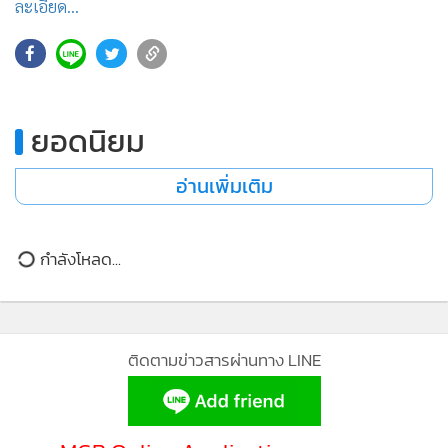
ละเอียด...
•
เกม
•
วิทยาศาสตร์
•
SMEs
•
หุ้น
ยอดนิยม
•
อินโดจีน
•
กองทุนรวม
อ่านเพิ่มเติม
•
Celeb Online
•
Factcheck
กำลังโหลด...
•
ญี่ปุ่น
•
News1
•
Gotomanager
ติดตามข่าวสารผ่านทาง LINE