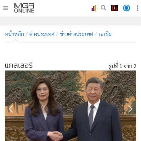
•
หน้าหลัก
•
หน้าหลัก
ทันเหตุการณ์
ต่างประเทศ
ข่าวต่างประเทศ
เอเชีย
•
ภาคใต้
•
ภูมิภาค
•
แกลเลอรี
Online Section
รูปที่
1
จาก 2
•
บันเทิง
•
ผู้จัดการรายวัน
•
คอลัมนิสต์
•
ละคร
•
CbizReview
•
Cyber BIZ
•
ผู้จัดกวน