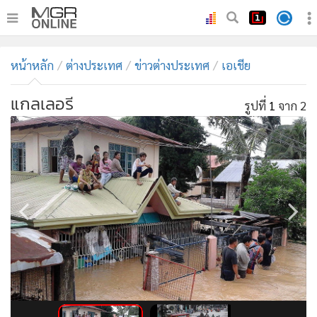
•
หน้าหลัก
หน้าหลัก
ต่างประเทศ
ข่าวต่างประเทศ
เอเชีย
•
ทันเหตุการณ์
•
ภาคใต้
แกลเลอรี
รูปที่
1
จาก 2
•
ภูมิภาค
•
Online Section
•
บันเทิง
•
ผู้จัดการรายวัน
•
คอลัมนิสต์
•
ละคร
•
CbizReview
•
Cyber BIZ
•
ผู้จัดกวน