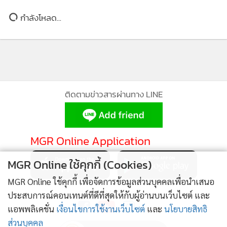
ข่าวในหมวดล่าสุด
'ไต้ฝุ่นดอลฟิน' ถล่มโอกินาวาทำบ้านเรือนไฟดับ 1.4
1
หมื่นหลัง จีนสั่งปิดท่าเรือ-งดเรือข้ามฟาก
2
ไม่ไหวแล้ว! ผู้นำเกาหลีใต้สั่งระดมทุกวิธีสู้ 'คลื่นความ
3
ร้อน' หลังยอดดับพุ่งกว่า 20 ราย
คนไร้เพื่อน!สื่อเขมรเย้ยไทยขัดแย้งหนักกับเพื่อนบ้าน
4
มาเลเซียโต้เดือด'อนุทิน'กล่าวหาให้แหล่งกบดานโจรใต้
MGR Online ใช้คุกกี้ (Cookies)
MGR Online ใช้คุกกี้ เพื่อจัดการข้อมูลส่วนบุคคลเพื่อนำเสนอ
ข่าวอื่นในหมวด
ประสบการณ์คอนเทนต์ที่ดีที่สุดให้กับผู้อ่านบนเว็บไซต์ และ
แอพพลิเคชั่น
เงื่อนไขการใช้งานเว็บไซต์
และ
นโยบายสิทธิ
ส่วนบุคคล