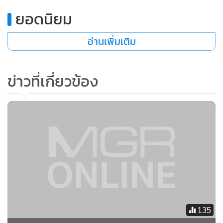
•
เกม
ยอดนิยม
•
วิทยาศาสตร์
•
SMEs
อ่านเพิ่มเติม
•
หุ้น
•
อินโดจีน
ข่าวที่เกี่ยวข้อง
•
กองทุนรวม
•
Celeb Online
•
Factcheck
•
ญี่ปุ่น
•
News1
•
Gotomanager
135