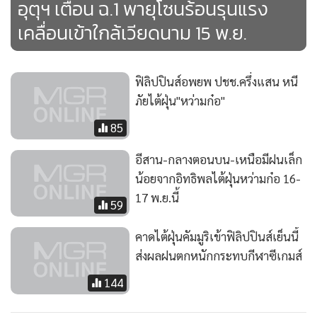
อุตุฯ เตือน ฉ.1 พายุโซนร้อนรุนแรง
เคลื่อนเข้าใกล้เวียดนาม 15 พ.ย.
ฟิลิปปินส์อพยพ ปชช.ครึ่งแสน หนี
ภัยไต้ฝุ่น"หว่ามก๋อ"
85
อีสาน-กลางตอนบน-เหนือมีฝนเล็ก
น้อยจากอิทธิพลไต้ฝุ่นหว่ามก๋อ 16-
17 พ.ย.นี้
59
คาดไต้ฝุ่นคัมมูริเข้าฟิลิปปินส์เย็นนี้
ส่งผลฝนตกหนักกระทบกีฬาซีเกมส์
144