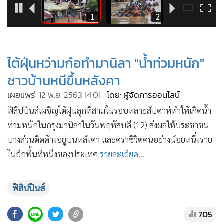
•
Good health & Well-being
•
Green Innovation & SD
2
1
2
•
Management & HR
•
MGR Live
ไต้ฝุ่นหว่ามก๋อทำมานิลา "น้ำท่วมหนัก"
•
Infographic
ชาวบ้านหนีขึ้นหลังคา
•
การเมือง
•
ท่องเที่ยว
เผยแพร่:
12 พ.ย. 2563 14:01
โดย: ผู้จัดการออนไลน์
•
กีฬา
ฟิลิปปินส์เผชิญไต้ฝุ่นลูกที่สามในรอบหลายสัปดาห์ทำให้เกิดน้ำ
•
ต่างประเทศ
ท่วมหนักในกรุงมานิลาในวันพฤหัสบดี (12) ส่งผลให้ประชาชน
•
บางส่วนติดค้างอยู่บนหลังคา และคร่าชีวิตคนอย่างน้อยหนึ่งราย
Special Scoop
ในอีกพื้นที่หนึ่งของประเทศ
รายละเอียด...
•
เศรษฐกิจ-ธุรกิจ
•
จีน
•
ชุมชน-คุณภาพชีวิต
ฟิลิปปินส์
•
อาชญากรรม
705
•
Motoring