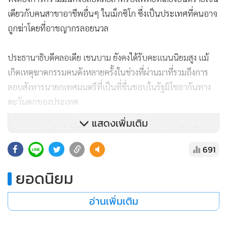
ประกาศเลิกสนับสนุนการประท้วงในวันเสาร์ ขณะที่นักการเมือง
รุ่นเก่าอย่างอดีตประธานาธิบดีวินเซนเต ฟ็อกซ์ และมหาเศรษฐี
ริคาร์โด ซาลินาส พลิเอโก เผยแพร่ข้อความสนับสนุนการ
ประท้วง
การประท้วงในวันเสาร์มีคนจากหลายกลุ่มอายุเข้าร่วม ในจำนวน
นี้รวมถึงผู้สนับสนุนคาร์ลอส มันโซ นายกเทศมนตรีมิโชอากันที่
ถูกลอบสังหาร
แสดงเพิ่มเติม
โรซา มาเรีย อาวิลา นายหน้าอสังหาริมทรัพย์วัย 65 ปีที่เดินทาง
691
มาจากเมืองปาซคัวโรในรัฐมิโชอากัน บอกว่า รัฐกำลังล่มสลาย
และสำทับว่า มันโซถูกลอบสังหารเพราะส่งเจ้าหน้าที่เข้าไปปราบ
ยอดนิยม
ปรามพวกทำผิดกฎหมายที่ซ่องสุมอยู่บริเวณเทือกเขา
อ่านเพิ่มเติม