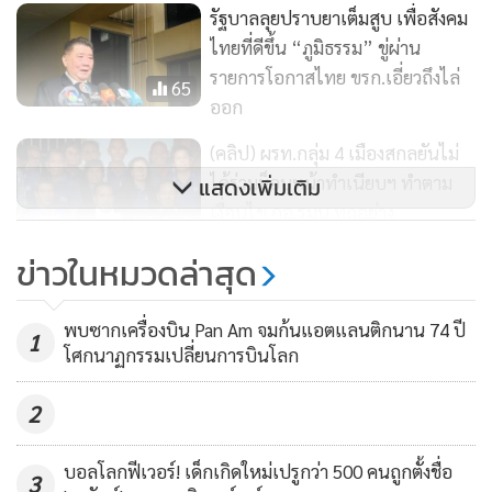
รัฐบาลลุยปราบยาเต็มสูบ เพื่อสังคม
ไทยที่ดีขึ้น “ภูมิธรรม” ขู่ผ่าน
รายการโอกาสไทย ขรก.เอี่ยวถึงไล่
65
ออก
(คลิป) ผรท.กลุ่ม 4 เมืองสกลยันไม่
ได้ร่วมม็อบหน้าทำเนียบฯ ทำตาม
แสดงเพิ่มเติม
เงื่อนไข กอ.รมน.ทุกอย่าง
218
ข่าวในหมวดล่าสุด
เผยฝ่ายความม้่นคงเคยเสนอตัดเน็ต-
ตัดไฟตั้งแต่ 9 มิ.ย.แต่รอประชุม
พบซากเครื่องบิน Pan Am จมก้นแอตแลนติกนาน 74 ปี
สมช.จนเขมรตัดก่อน
1
2,714
โศกนาฏกรรมเปลี่ยนการบินโลก
2
บอลโลกฟีเวอร์! เด็กเกิดใหม่เปรูกว่า 500 คนถูกตั้งชื่อ
3