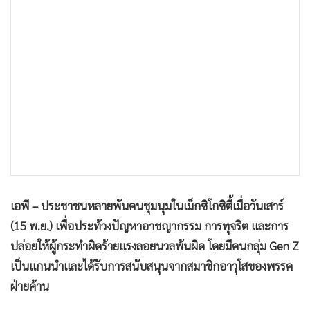
ปล่อยให้ผู้กระทำผิดร้ายแรงลอยนวลพ้นผิด โดยมีคนกลุ่ม Gen Z
•
เกม
เป็นแกนนำและได้รับการสนับสนุนจากสมาชิกอาวุโสของพรรค
•
วิทยาศาสตร์
ฝ่ายค้าน
•
SMEs
•
หุ้น
การประท้วงส่วนใหญ่เป็นไปอย่างสันติ แต่จบลงด้วยการปะทะ
•
อินโดจีน
หลังจากหนุ่มสาวจำนวนหนึ่งขว้างปาก้อนหิน จุดพลุ รวมทั้งใช้ไม้
•
กองทุนรวม
และโซ่โจมตี และพยายามแย่งโล่และอุปกรณ์อื่นๆ ของตำรวจ
•
Celeb Online
•
Factcheck
ปาโบล วาซเกซ เลขาธิการฝ่ายความมั่นคงของเม็กซิโกซิตี้ เมือง
•
ญี่ปุ่น
หลวงของเม็กซิโก แถลงว่า มีผู้ได้รับบาดเจ็บ 120 คน ซึ่งใน
•
News1
จำนวนนี้เป็นตำรวจ 100 นาย และผู้ประท้วง 20 คนถูกจับกุม
•
Gotomanager
ปีนี้กลุ่มคนที่เกิดระหว่างปลายทศวรรษ 1990 ถึงต้นทศวรรษ