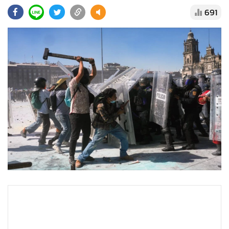
•
Good health & Well-being
691
•
Green Innovation & SD
•
Management & HR
•
MGR Live
•
Infographic
•
การเมือง
•
ท่องเที่ยว
•
กีฬา
•
ต่างประเทศ
•
Special Scoop
•
เศรษฐกิจ-ธุรกิจ
•
จีน
•
ชุมชน-คุณภาพชีวิต
•
อาชญากรรม
เอพี – ประชาชนหลายพันคนชุมนุมในเม็กซิโกซิตี้เมื่อวันเสาร์
•
Motoring
(15 พ.ย.) เพื่อประท้วงปัญหาอาชญากรรม การทุจริต และการ