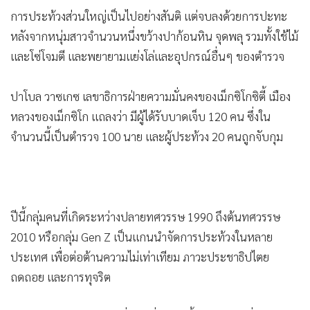
2010 หรือกลุ่ม Gen Z เป็นแกนนำจัดการประท้วงในหลาย
ประเทศ เพื่อต่อต้านความไม่เท่าเทียม ภาวะประชาธิปไตย
ถดถอย และการทุจริต
การประท้วงของ Gen Z ที่ใหญ่ที่สุดเกิดขึ้นในเนปาลเมื่อเดือน
กันยายน ภายหลังการแบนโซเชียลมีเดีย และนำไปสู่การลาออก
ของนายกรัฐมนตรีในขณะนั้น
ส่วนที่เม็กซิโก คนหนุ่มสาวมากมายบอกว่า ไม่พอใจปัญหาเชิง
ระบบ เช่น การคอร์รัปชันและการลอยนวลพ้นผิดของผู้ก่อ
อาชญากรรมรุนแรง
แอนเดรส มาสซา ที่ปรึกษาด้านธุรกิจวัย 29 ปีที่ชูธงโจรสลัดรูปหัว
กะโหลกไขว้ซึ่งกลายเป็นสัญลักษณ์ของการประท้วงของกลุ่ม
Gen Z ทั่วโลก บอกว่า ต้องการความมั่นคงปลอดภัยมากขึ้น