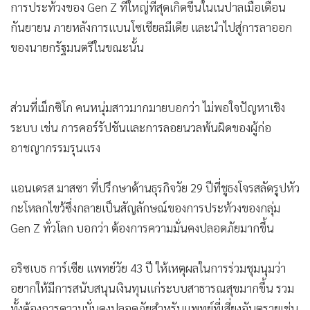
อริซเบธ การ์เซีย แพทย์วัย 43 ปี ให้เหตุผลในการร่วมชุมนุมว่า
อยากให้มีการสนับสนุนเงินทุนแก่ระบบสาธารณสุขมากขึ้น รวม
ทั้งต้องการความมั่นคงปลอดภัยสำหรับแพทย์ที่เสี่ยงอันตรายเช่น
เดียวกับคนสาขาอาชีพอื่นๆ ในเม็กซิโก ซึ่งเป็นประเทศที่คนอาจ
ถูกฆ่าโดยที่อาชญากรลอยนวล
ประธานาธิบดีคลอเดีย เชนบาม ยังคงได้รับคะแนนนิยมสูง แม้
เกิดเหตุฆาตกรรมคนดังหลายครั้งในช่วงที่ผ่านมาที่รวมถึงการ
ลอบสังหารนายกเทศมนตรีที่เป็นที่ชื่นชอบในรัฐมิโชอากันทาง
ตะวันตกของประเทศ
ก่อนการประท้วงไม่กี่วัน เชนบามกล่าวหาพรรคการเมืองปีกขวา
ว่า พยายามแทรกซึมนักเคลื่อนไหว Gen Z และใช้บ็อตบนโซเชีย
ลชักชวนผู้คนร่วมชุมนุม และอินฟลูเอนเซอร์ Gen Z บางคน