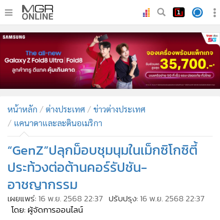
•
หน้าหลัก
•
ทันเหตุการณ์
•
ภาคใต้
•
ภูมิภาค
•
Online Section
หน้าหลัก
ต่างประเทศ
ข่าวต่างประเทศ
•
บันเทิง
แคนาดาและละตินอเมริกา
•
ผู้จัดการรายวัน
•
คอลัมนิสต์
“GenZ”ปลุกม็อบชุมนุมในเม็กซิโกซิตี้
•
ละคร
ประท้วงต่อต้านคอร์รัปชัน-
•
CbizReview
อาชญากรรม
•
Cyber BIZ
เผยแพร่:
16 พ.ย. 2568 22:37
ปรับปรุง:
16 พ.ย. 2568 22:37
•
ผู้จัดกวน
โดย: ผู้จัดการออนไลน์