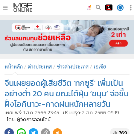
•
หน้าหลัก
•
ทันเหตุการณ์
•
ภาคใต้
•
ภูมิภาค
•
Online Section
หน้าหลัก
ต่างประเทศ
ข่าวต่างประเทศ
เอเชีย
•
บันเทิง
•
ผู้จัดการรายวัน
จีนเผยยอดผู้เสียชีวิต ‘ทกซูรี’ เพิ่มเป็น
•
คอลัมนิสต์
อย่างต่ำ 20 คน ขณะไต้ฝุ่น ‘ขนุน’ จ่อขึ้น
•
ละคร
ฝั่งโอกินาวะ-คาดฝนหนักหลายวัน
•
CbizReview
เผยแพร่:
1 ส.ค. 2566 23:45
ปรับปรุง:
2 ส.ค. 2566 09:19
•
Cyber BIZ
โดย: ผู้จัดการออนไลน์
•
ผู้จัดกวน
769