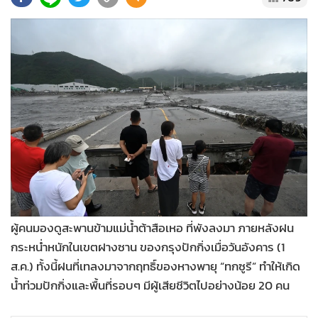
•
Good health & Well-being
•
Green Innovation & SD
•
Management & HR
•
MGR Live
•
Infographic
•
การเมือง
•
ท่องเที่ยว
•
กีฬา
•
ต่างประเทศ
•
Special Scoop
•
เศรษฐกิจ-ธุรกิจ
ผู้คนมองดูสะพานข้ามแม่น้ำต้าสือเหอ ที่พังลงมา ภายหลังฝน
•
จีน
กระหน่ำหนักในเขตฝางซาน ของกรุงปักกิ่งเมื่อวันอังคาร (1
•
ชุมชน-คุณภาพชีวิต
ส.ค.) ทั้งนี้ฝนที่เทลงมาจากฤทธิ์ของหางพายุ “ทกซูรี” ทำให้เกิด
น้ำท่วมปักกิ่งและพื้นที่รอบๆ มีผู้เสียชีวิตไปอย่างน้อย 20 คน
•
อาชญากรรม
•
Motoring