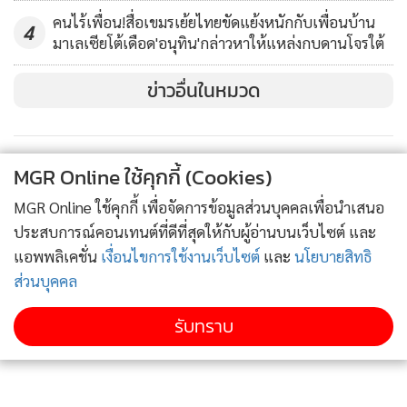
ตัดขาดจากภัยพิบัติครั้งนี้
คนไร้เพื่อน!สื่อเขมรเย้ยไทยขัดแย้งหนักกับเพื่อนบ้าน
4
มาเลเซียโต้เดือด'อนุทิน'กล่าวหาให้แหล่งกบดานโจรใต้
ข่าวอื่นในหมวด
ด้านหนังสือพิมพ์โกลบัลไทมส์ของทางการจีนรายงานว่า
ประชาชนที่เข้าข่ายเสี่ยงกว่า 100,000 คนทั่วปักกิ่งอพยพออก
จากบ้านเรือนแล้ว
MGR Online ใช้คุกกี้ (Cookies)
ซีซีทีวียังรายงานว่า รัฐบาลจัดสรรงบประมาณ 110 ล้านหยวน
MGR Online ใช้คุกกี้ เพื่อจัดการข้อมูลส่วนบุคคลเพื่อนำเสนอ
(15.4 ล้านดอลลาร์) สำหรับการกู้ภัยในปักกิ่งและมณฑลรอบๆ
ประสบการณ์คอนเทนต์ที่ดีที่สุดให้กับผู้อ่านบนเว็บไซต์ และ
แอพพลิเคชั่น
เงื่อนไขการใช้งานเว็บไซต์
และ
นโยบายสิทธิ
สำนักข่าวเอเอฟพีรายงานว่า มีสะพาน 2 แห่งในปักกิ่งถล่ม
ส่วนบุคคล
ระหว่างฝนตกหนัก และซีซีทีวีเผยแพร่ภาพที่จอดรถของอาคาร
รับทราบ
อพาร์ตเมนต์สูงแห่งหนึ่งที่น้ำท่วมและทำให้รถลอยทับซ้อนกัน
สัญญาณเตือนภัยดังไม่หยุด ขณะที่ในพื้นที่บริเวณอื่นๆ ผู้คนถือ
ถังและภาชนะต่างๆ เข้าคิวรอรับน้ำสะอาด