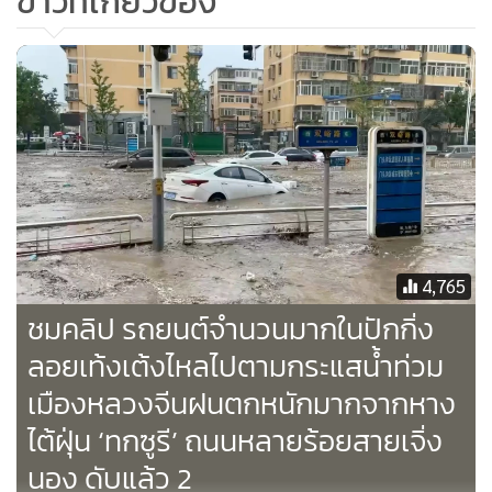
ข่าวที่เกี่ยวข้อง
นอกจากนั้น ยังมีผู้สูญหาย 13 คน ค้นพบและช่วยเหลือมาได้
อย่างปลอดภัยอีก 14 คน
ในมณฑลเหอเป่ย ซึ่งมีพื้นที่ล้อมรอบปักกิ่งและเทียนจิน มีผู้เสีย
ชีวิต 9 คน และสูญหาย 6 คน รวมทั้งยังพบผู้เสียชีวิต 2 คนใน
มณฑลเหลียวหนิงทางตะวันออกเฉียงเหนือในช่วงสุดสัปดาห์ที่
ผ่านมา
4,765
ชมคลิป รถยนต์จำนวนมากในปักกิ่ง
ลอยเท้งเต้งไหลไปตามกระแสน้ำท่วม
เมืองหลวงจีนฝนตกหนักมากจากหาง
ไต้ฝุ่น ‘ทกซูรี’ ถนนหลายร้อยสายเจิ่ง
นอง ดับแล้ว 2