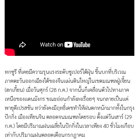
ทกซูรี ที่เคยมีความรุนแรงระดับซูเปอร์ไต้ฝุ่น ขึ้นบกที่บริเวณ
ภาคตะวันออกเฉียงใต้ของจีนแผ่นดินใหญ่ในเขตมณฑลฝู่เจี้ยน
(ฮกเกี้ยน) เมื่อวันศุกร์ (28 ก.ค.) จากนั้นก็เคลื่อนตัวไปทางภาค
เหนือของแดนมังกร ขณะอ่อนกำลังลงเรื่อยๆ จนกลายเป็นแค่
พายุดีเปรสชัน ทว่ายังคงมีฤทธิ์เดชทำให้ฝนตกหนักมากทั้งในกรุง
ปักกิ่ง เมืองเทียนจิน ตลอดจนมณฑลโดยรอบ ตั้งแต่วันเสาร์ (29
ก.ค.) โดยมีปริมาณฝนเฉลี่ยในปักกิ่งในเวลาเพียง 40 ชั่วโมงเกือบ
เท่ากับปริมาณฝนตลอดเดือนกรกฎาคม