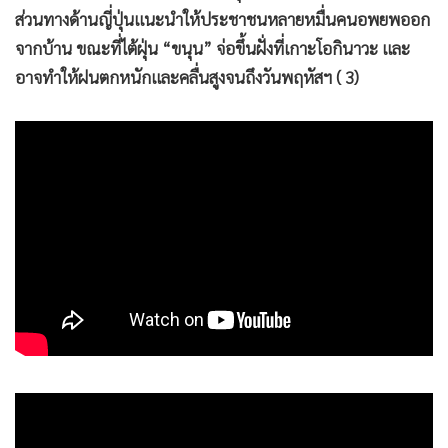
ส่วนทางด้านญี่ปุ่นแนะนำให้ประชาชนหลายหมื่นคนอพยพออก
จากบ้าน ขณะที่ไต้ฝุ่น “ขนุน” จ่อขึ้นฝั่งที่เกาะโอกินาวะ และ
อาจทำให้ฝนตกหนักและคลื่นสูงจนถึงวันพฤหัสฯ ( 3)