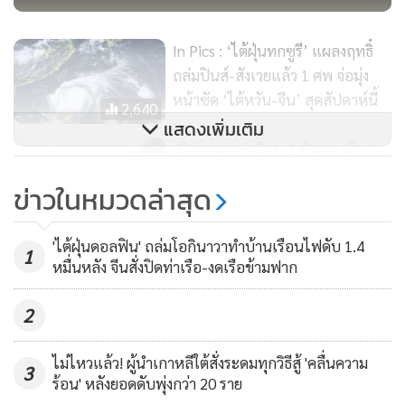
In Pics : ‘ไต้ฝุ่นทกซูรี’ แผลงฤทธิ์
ถล่มปินส์-สังเวยแล้ว 1 ศพ จ่อมุ่ง
หน้าซัด ‘ไต้หวัน-จีน’ สุดสัปดาห์นี้
2,640
แสดงเพิ่มเติม
เมืองกาญจน์เตือน 4 อำเภอ เฝ้า
ระวังน้ำป่าไหลหลาก-ท่วมฉับพลัน
ข่าวในหมวดล่าสุด
ระหว่าง 16-20 ก.ค.66
209
'ไต้ฝุ่นดอลฟิน' ถล่มโอกินาวาทำบ้านเรือนไฟดับ 1.4
อุณหภูมิพุ่งสูงปรี๊ด!! ทั้งยุโรป-เอเชีย-
1
พื้นที่บางส่วนของเหอเป่ยยังอยู่ภายใต้การประกาศเตือนภัย
หมื่นหลัง จีนสั่งปิดท่าเรือ-งดเรือข้ามฟาก
อเมริกาจ่อทำลายสถิติ มหันตภัย
ระดับสูงสุด โดยเจ้าหน้าที่เตือนว่า อาจเกิดน้ำท่วมฉับพลันและ
คลื่นความร้อนแผ่ปกคลุมทั่วโลก
1,783
2
ดินถล่ม
ไม่ไหวแล้ว! ผู้นำเกาหลีใต้สั่งระดมทุกวิธีสู้ 'คลื่นความ
ขณะที่ประธานาธิบดีสี จิ้นผิง ออกมาประกาศเมื่อวันอังคาร ให้
3
ร้อน' หลังยอดดับพุ่งกว่า 20 ราย
ระดมความพยายามทั้งหมดเพื่อช่วยเหลือผู้สูญหายหรือถูก