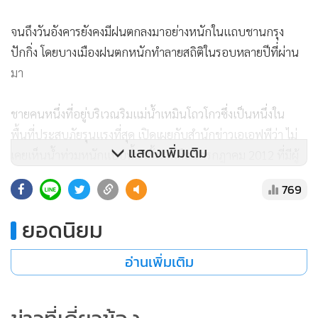
จนถึงวันอังคารยังคงมีฝนตกลงมาอย่างหนักในแถบชานกรุง
ปักกิ่ง โดยบางเมืองฝนตกหนักทำลายสถิติในรอบหลายปีที่ผ่าน
มา
ชายคนหนึ่งที่อยู่บริเวณริมแม่น้ำเหมินโถวโกวซึ่งเป็นหนึ่งใน
พื้นที่ประสบภัยรุนแรงที่สุด เปิดเผยกับสำนักข่าวเอเอฟพีว่า ไม่
แสดงเพิ่มเติม
เคยเห็นน้ำท่วมหนักแบบนี้มาตั้งแต่เดือนกรกฎาคม 2012 ที่มีผู้
เสียชีวิต 79 คน และต้องอพยพประชาชนหลายหมื่นคน แถมครั้ง
769
นี้ยังดูเหมือนจะรุนแรงกว่าด้วยซ้ำ
ยอดนิยม
สถานีโทรทัศน์ส่วนกลาง (ซีซีทีวี) ของทางการจีนรายงานเมื่อวัน
อังคารว่า ฝนที่ตกลงมาอย่างหนักทำให้มีผู้เสียชีวิตอย่างน้อย 11
อ่านเพิ่มเติม
คนในปักกิ่ง โดย 2 คนในจำนวนนี้เป็นเจ้าหน้าที่กู้ภัยที่เสียชีวิต
ขณะปฏิบัติหน้าที่