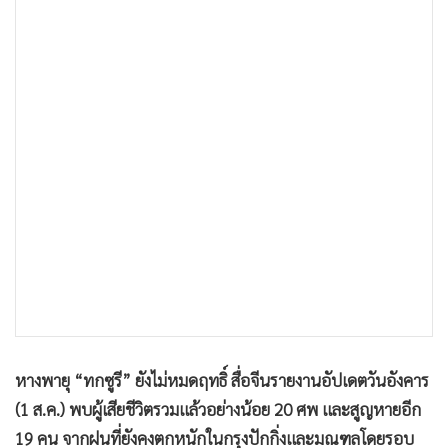
•
เกม
•
วิทยาศาสตร์
•
SMEs
•
หุ้น
•
อินโดจีน
•
กองทุนรวม
•
Celeb Online
•
Factcheck
•
ญี่ปุ่น
•
News1
•
Gotomanager
หางพายุ “ทกซูรี” ยังไม่หมดฤทธิ์ สื่อจีนรายงานอัปเดตวันอังคาร
(1 ส.ค.) พบผู้เสียชีวิตรวมแล้วอย่างน้อย 20 ศพ และสูญหายอีก
19 คน จากฝนที่ยังคงตกหนักในกรุงปักกิ่งและมณฑลโดยรอบ