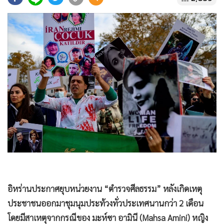
•
Good health & Well-being
•
Green Innovation & SD
•
Management & HR
•
MGR Live
•
Infographic
•
การเมือง
•
ท่องเที่ยว
•
กีฬา
•
ต่างประเทศ
•
Special Scoop
•
เศรษฐกิจ-ธุรกิจ
•
จีน
•
ชุมชน-คุณภาพชีวิต
อิหร่านประกาศยุบหน่วยงาน “ตำรวจศีลธรรม” หลังเกิดเหตุ
•
อาชญากรรม
ประชาชนออกมาชุมนุมประท้วงทั่วประเทศนานกว่า 2 เดือน
•
Motoring
โดยมีสาเหตุจากกรณีของ มะห์ซา อามินี (Mahsa Amini) หญิง