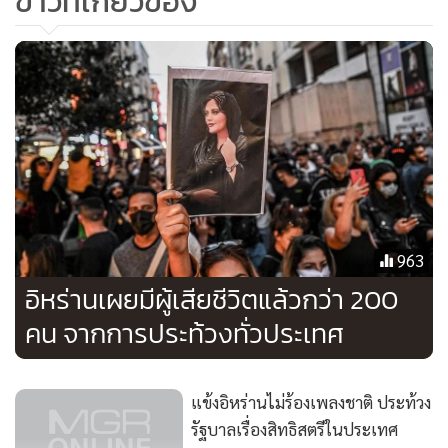
ข่าวที่เกี่ยวข้อง
เหตุการณ์ประท้วงในอิหร่านทำให้มีผู้เสียชีวิตไปแล้วไม่ต่ำกว่า
300 คน รวมถึงเจ้าหน้าที่ความมั่นคง ขณะที่รัฐบาลอิหร่านกล่าว
หาสหรัฐฯ และชาติพันธมิตรอย่างอังกฤษและอิสราเอล รวมไปถึง
กลุ่มชาวเคิร์ดนอกประเทศว่ามีส่วนยุยงปลุกปั่นให้คนอิหร่าน
ลุกฮือต่อต้านรัฐ
ที่มา : เอเอฟพี
963
อิหร่านเผยมีผู้เสียชีวิตแล้วกว่า 200
คน จากการประท้วงทั่วประเทศ
แข้งอิหร่านไม่ร้องเพลงชาติ ประท้วง
รัฐบาลเรื่องสิทธิสตรีในประเทศ