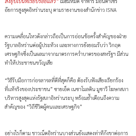
สั่งยุบเป็นที่เรียบร้อยแล้ว”
โมฮัมหมัด จาฟาร์ มอนตาเซรี
อัยการสูงสุดอิหร่านระบุ ตามรายงานของสำนักข่าว ISNA
ความเคลื่อนไหวดังกล่าวถือเป็นการอ่อนข้อครั้งสำคัญของฝ่าย
รัฐบาลอิหร่านต่อผู้ประท้วง และทางการยังยอมรับว่า วิกฤต
เศรษฐกิจซึ่งเป็นผลมาจากมาตรการคว่ำบาตรของสหรัฐฯ มีส่วน
ทำให้ประชาชนขวัญเสีย
“วิธีรับมือการก่อจลาจลที่ดีที่สุดก็คือ ต้องรับฟังเสียงเรียกร้อง
ที่แท้จริงของประชาชน” ซายเอ็ด เนซาโมลดิน มูซาวี โฆษกสภา
บริหารสูงสุดแห่งรัฐสภาอิหร่านระบุ พร้อมย้ำเตือนถึงความ
สำคัญของ “วิถีชีวิตผู้คนและเศรษฐกิจ”
อย่างไรก็ตาม ชาวเน็ตอิหร่านบางส่วนยังแสดงท่าทีกังขาต่อการ