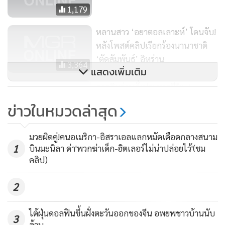
1,179
หลานสาว ‘อยาตอลเลาะห์’ โดนจับ!
หลังโพสต์คลิปเรียกร้องนานาชาติ
‘ตัดสัมพันธ์’ อิหร่าน
3,364
แสดงเพิ่มเติม
ศาลอิหร่านสั่งประหารชีวิต 4
พลเมือง ฐานเป็นสายลับให้อิสราเอล
ข่าวในหมวดล่าสุด
97
มวยผิดคู่!คนอเมริกา-อิสราเอลแลกหมัดเดือดกลางสนาม
1
บินมะนิลา ด่า'พวกฆ่าเด็ก-ฮิตเลอร์ไม่น่าปล่อยไว้'(ชม
คลิป)
2
ไต้ฝุ่นดอลฟินขึ้นฝั่งตะวันออกของจีน อพยพชาวบ้านนับ
3
ล้าน