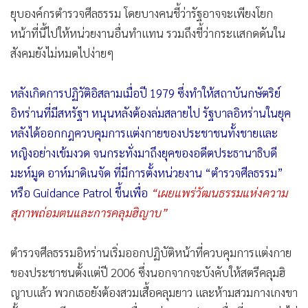
ยุบองค์กรตำรวจศีลธรรม โดยบางคนชี้ว่ารัฐอาจจะเพียงโยก
หน้าที่นี้ไปให้หน่วยงานอื่นทำแทน รวมถึงชี้ว่ากระแสกดดันใน
สังคมยังไม่หมดไปง่ายๆ
หลังเกิดการปฏิวัติอิสลามเมื่อปี 1979 ซึ่งทำให้สถาบันกษัตริย์
อิหร่านที่มีสหรัฐฯ หนุนหลังต้องล่มสลายไป รัฐบาลอิหร่านในยุค
หลังได้ออกกฎควบคุมการแต่งกายของประชาชนทั้งชายและ
หญิงอย่างเข้มงวด จนกระทั่งมาถึงยุคของอดีตประธานาธิบดี
มะห์มูด อาห์มาดิเนจัด ที่มีการตั้งหน่วยงาน “ตำรวจศีลธรรม”
หรือ Guidance Patrol ขึ้นเพื่อ
“เผยแพร่วัฒนธรรมแห่งความ
สุภาพถ่อมตนและการคลุมฮิญาบ”
ตำรวจศีลธรรมอิหร่านเริ่มออกปฏิบัติหน้าที่ควบคุมการแต่งกาย
ของประชาชนตั้งแต่ปี 2006 ซึ่งนอกจากจะบังคับให้สตรีคลุมฮิ
ญาบแล้ว พวกเธอยังต้องสวมเสื้อคลุมยาว และห้ามสวมกางเกงขา