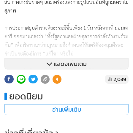
สั้น กางเกงยีนขาดๆ และเครื่องแต่งกายรูปแบบอื่นที่ถูกมองว่าไม่
สุภาพ
การประกาศยุบตำรวจศีลธรรมมีขึ้นเพียง 1 วัน หลังจากที่ มอนเต
ซารี ออกมาแถลงว่า “ทั้งรัฐสภาและฝ่ายตุลาการกำลังทำงานร่วม
กัน” เพื่อพิจารณาว่ากฎหมายซึ่งกำหนดให้สตรีต้องคลุมศีรษะ
จำเป็นจะต้องมีการ “แก้ไข” หรือไม่
แสดงเพิ่มเติม
ประธานาธิบดี เอบราฮิม ไรซี แห่งอิหร่านได้มีถ้อยแถลงผ่านสื่อ
2,039
โทรทัศน์เมื่อวันเสาร์ (3 ธ.ค.) ว่า สาธารณรัฐและรากฐานความ
เป็นอิสลามของอิหร่านได้ถูกกำหนดไว้ในรัฐธรรมนูญอยู่แล้ว
ยอดนิยม
“แต่แนวทางที่จะปฏิบัติตามรัฐธรรมนูญนั้นสามารถยืดหยุ่นได้”
อ่านเพิ่มเติม
อิหร่านกำหนดให้สตรีต้องคลุมฮิญาบตั้งแต่ปี 1983 ทว่าตำรวจ
ศีลธรรมได้ออกคำเตือนและเริ่มปราบปรามหรือจับกุมผู้หญิงที่
ฝ่าฝืนกฎอย่างจริงจังเมื่อราวๆ 15 ปีที่แล้ว