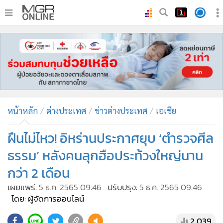
•
หน้าหลัก
•
ทันเหตุการณ์
•
ภาคใต้
•
ภูมิภาค
•
Online Section
หน้าหลัก
ต่างประเทศ
ข่าวต่างประเทศ
เอเชีย
•
บันเทิง
•
ผู้จัดการรายวัน
ฝืนไม่ไหว! อิหร่านประกาศยุบ ‘ตำรวจศีล
•
คอลัมนิสต์
ธรรม’ หลังคนลุกฮือประท้วงใหญ่นาน
•
ละคร
กว่า 2 เดือน
•
CbizReview
เผยแพร่:
5 ธ.ค. 2565 09:46
ปรับปรุง:
5 ธ.ค. 2565 09:46
•
Cyber BIZ
โดย: ผู้จัดการออนไลน์
•
ผู้จัดกวน
2,039