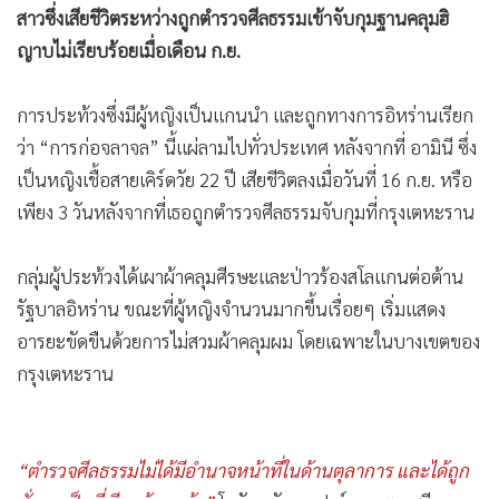
สาวซึ่งเสียชีวิตระหว่างถูกตำรวจศีลธรรมเข้าจับกุมฐานคลุมฮิ
•
เกม
ญาบไม่เรียบร้อยเมื่อเดือน ก.ย.
•
วิทยาศาสตร์
•
SMEs
การประท้วงซึ่งมีผู้หญิงเป็นแกนนำ และถูกทางการอิหร่านเรียก
•
หุ้น
ว่า “การก่อจลาจล” นี้แผ่ลามไปทั่วประเทศ หลังจากที่ อามินี ซึ่ง
•
อินโดจีน
เป็นหญิงเชื้อสายเคิร์ดวัย 22 ปี เสียชีวิตลงเมื่อวันที่ 16 ก.ย. หรือ
•
กองทุนรวม
เพียง 3 วันหลังจากที่เธอถูกตำรวจศีลธรรมจับกุมที่กรุงเตหะราน
•
Celeb Online
•
Factcheck
กลุ่มผู้ประท้วงได้เผาผ้าคลุมศีรษะและป่าวร้องสโลแกนต่อต้าน
•
ญี่ปุ่น
รัฐบาลอิหร่าน ขณะที่ผู้หญิงจำนวนมากขึ้นเรื่อยๆ เริ่มแสดง
•
News1
อารยะขัดขืนด้วยการไม่สวมผ้าคลุมผม โดยเฉพาะในบางเขตของ
•
Gotomanager
กรุงเตหะราน
“ตำรวจศีลธรรมไม่ได้มีอำนาจหน้าที่ในด้านตุลาการ และได้ถูก