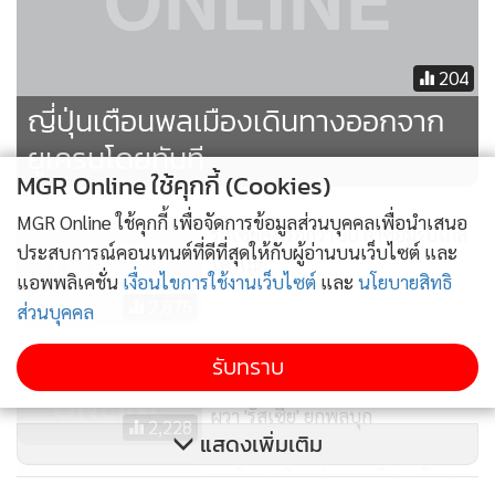
204
ญี่ปุ่นเตือนพลเมืองเดินทางออกจาก
ยูเครนโดยทันที
MGR Online ใช้คุกกี้ (Cookies)
MGR Online ใช้คุกกี้ เพื่อจัดการข้อมูลส่วนบุคคลเพื่อนำเสนอ
รัสเซียส่งเรือกว่า 30 ลำซ้อมรบใกล้
ประสบการณ์คอนเทนต์ที่ดีที่สุดให้กับผู้อ่านบนเว็บไซต์ และ
ไครเมีย
แอพพลิเคชั่น
เงื่อนไขการใช้งานเว็บไซต์
และ
นโยบายสิทธิ
2,875
ส่วนบุคคล
สหรัฐฯ สั่งครอบครัวผู้แทนทูต
รับทราบ
อพยพ-เร้าพลเมืองออกจากยูเครน
ผวา 'รัสเซีย' ยกพลบุก
2,228
แสดงเพิ่มเติม
สหรัฐฯ เตรียมส่งทหารอีก 3 พันนาย