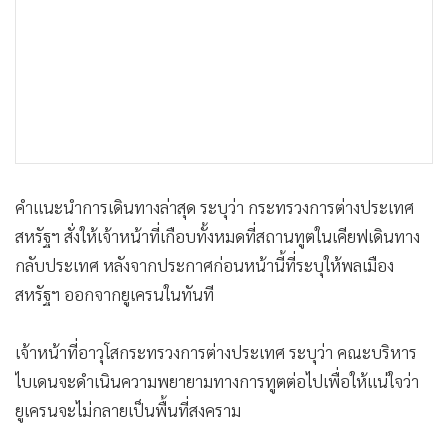
•
เกม
•
วิทยาศาสตร์
•
SMEs
•
หุ้น
•
อินโดจีน
•
กองทุนรวม
•
Celeb Online
คำแนะนำการเดินทางล่าสุด ระบุว่า กระทรวงการต่างประเทศ
•
Factcheck
สหรัฐฯ สั่งให้เจ้าหน้าที่เกือบทั้งหมดที่สถานทูตในเคียฟเดินทาง
•
ญี่ปุ่น
กลับประเทศ หลังจากประกาศก่อนหน้านี้ที่ระบุให้พลเมือง
สหรัฐฯ ออกจากยูเครนในทันที
•
News1
•
Gotomanager
เจ้าหน้าที่อาวุโสกระทรวงการต่างประเทศ ระบุว่า คณะบริหาร
ไบเดนจะดำเนินความพยายามทางการทูตต่อไปเพื่อให้แน่ใจว่า
ยูเครนจะไม่กลายเป็นพื้นที่สงคราม