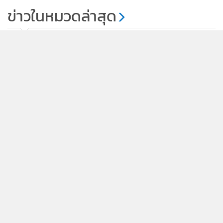
ไปโปแลนด์
ข่าวในหมวดล่าสุด
237
ทรัมป์กับเฮกเซธปะทะคารมกันที่แคมป์เดวิด เรื่องการ
1
ร่อยหรอของอาวุธ
2
น้ำมันคงที่-หุ้นสหรัฐฯปิดผสมผสาน ทองพุ่ง$152จาก
3
ความหวังเปิดช่องแคบฮอร์มุซ
4
ซีดีซีขยายพื้นที่ระบาด "ไซโคลสปอริอาซิส" เป็น 15 รัฐ
ข่าวอื่นในหมวด