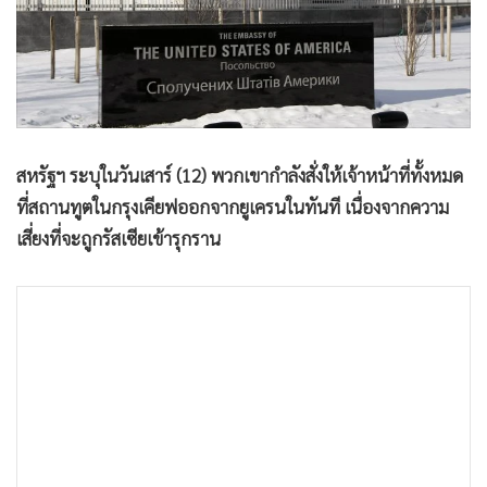
•
Good health & Well-being
•
Green Innovation & SD
•
Management & HR
•
MGR Live
•
Infographic
•
การเมือง
สหรัฐฯ ระบุในวันเสาร์ (12) พวกเขากำลังสั่งให้เจ้าหน้าที่ทั้งหมด
•
ท่องเที่ยว
ที่สถานทูตในกรุงเคียฟออกจากยูเครนในทันที เนื่องจากความ
•
กีฬา
เสี่ยงที่จะถูกรัสเซียเข้ารุกราน
•
ต่างประเทศ
•
Special Scoop
•
เศรษฐกิจ-ธุรกิจ
•
จีน
•
ชุมชน-คุณภาพชีวิต
•
อาชญากรรม
•
Motoring