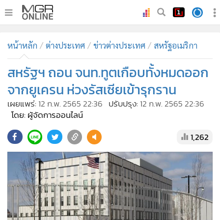
•
หน้าหลัก
หน้าหลัก
ต่างประเทศ
ข่าวต่างประเทศ
สหรัฐอเมริกา
•
ทันเหตุการณ์
•
สหรัฐฯ ถอน จนท.ทูตเกือบทั้งหมดออก
ภาคใต้
•
ภูมิภาค
จากยูเครน ห่วงรัสเซียเข้ารุกราน
•
Online Section
เผยแพร่:
12 ก.พ. 2565 22:36
ปรับปรุง:
12 ก.พ. 2565 22:36
•
บันเทิง
โดย: ผู้จัดการออนไลน์
•
ผู้จัดการรายวัน
1,262
•
คอลัมนิสต์
•
ละคร
•
CbizReview
•
Cyber BIZ
•
ผู้จัดกวน