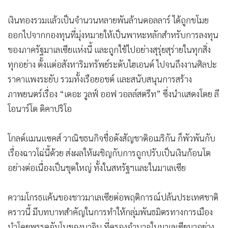
เงินทองรวมแล้วเป็นจำนวนหลายพันล้านดอลลาร์ ได้ถูกขโมย
ออกไปจากกองทุนที่มุ่งหมายให้เป็นพาหะหลักสำหรับการลงทุน
ของภาครัฐมาเลเซียแห่งนี้ และถูกใช้ไปอย่างสุรุ่ยสุร่ายในทุกสิ่ง
ทุกอย่าง ตั้งแต่อสังหาริมทรัพย์ระดับไฮเอนด์ ไปจนถึงงานศิลปะ
ราคาแพงระยับ รวมทั้งเรือยอชต์ และสนับสนุนการสร้าง
ภาพยนตร์เรื่อง “เดอะ วูลฟ์ ออฟ วอลล์สตรีท” ซึ่งนำแสดงโดย ลี
โอนาร์โด ดิคาปริโอ
โกลด์แมนแซคส์ วาณิชธนกิจชื่อดังสัญชาติอเมริกัน ก็พัวพันกับ
เรื่องฉาวโฉ่นี้ด้วย ส่งผลให้เผชิญกับการถูกปรับเป็นเงินก้อนโต
อย่างต่อเนื่องเป็นชุดใหญ่ ทั้งในสหรัฐฯและในมาเลเซีย
ความโกรธแค้นของชาวมาเลเซียต่อพฤติการณ์ปล้นประเทศชาติ
คราวนี้ มีบทบาทสำคัญในการทำให้กลุ่มพันธมิตรทางการเมือง
นำโดยพรรคอัมโนของนาจิบ ที่ครองอำนาจในมาเลเซียมาอย่าง