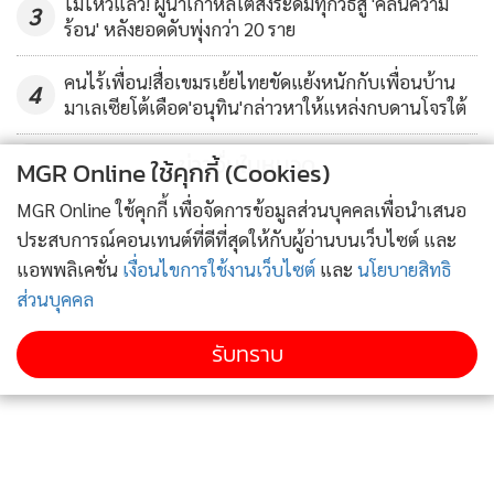
ไม่ไหวแล้ว! ผู้นำเกาหลีใต้สั่งระดมทุกวิธีสู้ 'คลื่นความ
3
ร้อน' หลังยอดดับพุ่งกว่า 20 ราย
ส่วนทนายความของเขาก็อ้างว่า โจ โลว์
นักการเงินมาเลเซียที่ถูกกล่าวหาทั้งในมาเลเซียและอเมริกาว่า
คนไร้เพื่อน!สื่อเขมรเย้ยไทยขัดแย้งหนักกับเพื่อนบ้าน
4
เป็นผู้อยู่เบื้องหลังเรื่องอื้อฉาวนี้
มาเลเซียโต้เดือด'อนุทิน'กล่าวหาให้แหล่งกบดานโจรใต้
ตลอดจนเจ้าหน้าที่คนอื่นๆ ของ 1เอ็มดีบี ช่วยกันทำให้นาจิบ
หลงเชื่อว่า
ข่าวอื่นในหมวด
MGR Online ใช้คุกกี้ (Cookies)
เงินที่โอนเข้าบัญชีส่วนตัวเป็นเงินบริจาคจากราชวงศ์
MGR Online ใช้คุกกี้ เพื่อจัดการข้อมูลส่วนบุคคลเพื่อนำเสนอ
ซาอุดีอาระเบีย
ประสบการณ์คอนเทนต์ที่ดีที่สุดให้กับผู้อ่านบนเว็บไซต์ และ
ไม่ใช่เงินจากกิจการหนึ่งในเครือของ 1 เอ็มดีบี ตามที่อัยการ
แอพพลิเคชั่น
เงื่อนไขการใช้งานเว็บไซต์
และ
นโยบายสิทธิ
กล่าวหา
ส่วนบุคคล
รับทราบ
ทว่า โลว์ปฏิเสธคำกล่าวอ้างดังกล่าว ขณะที่ผู้พิพากษากาซาลี
ระบุว่า “เหลือเชื่อ” ว่า นาจิบถูกโลว์หลอก
ภายหลังจากพรรคอัมโนของนาจิบได้กลับคืนสู่อำนาจในเดือน
มีนาคมปีนี้แล้ว