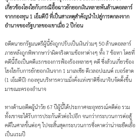
เกี่ยวข้องโยงใยกับกรณีอื้อฉาวยักยอกเงินหลายพันล้านดอลลาร์
จากกองทุน 1 เอ็มดีบี ที่เป็นสาเหตุสำคัญนำไปสู่การตกลงจาก
อำนาจของรัฐบาลของเขาเมื่อ 2 ปีก่อน
อดีตนายกรัฐมนตรีผู้นี้ยังถูกปรับเป็นเงินร่วมๆ 50 ล้านดอลลาร์
ภายหลังถูกพิพากษาว่าผิดจริงตามข้อหาต่างๆ ทั้ง 7 ข้อหา โดยที่
คดีนี้ถือเป็นคดีแรกของการฟ้องร้องหลายๆ คดี ซึ่งล้วนเกี่ยวข้อง
โยงใยกับการยักยอกเงินจาก 1 มาเลเซีย ดีเวลอปเมนต์ เบอร์ฮาด
(1 เอ็มดีบี) กองทุนบริหารความมั่งคั่งแห่งชาติซึ่งนาจิบจัดตั้งขึ้น
มาขณะครองอำนาจ
ทางด้านอดีตผู้นำวัย 67 ปีผู้นี้ได้ประกาศจะอุทธรณ์คดีต่อ รวม
ทั้งเขาจะได้รับการประกันตัวต่อไปอีก จนกว่ากระบวนการต่อสู้
คดีในศาลขั้นต่อๆ ไปจะสิ้นสุดกระบวนการซี่งคาดว่าน่าจะยืดเยื้อ
เป็นแรมปี