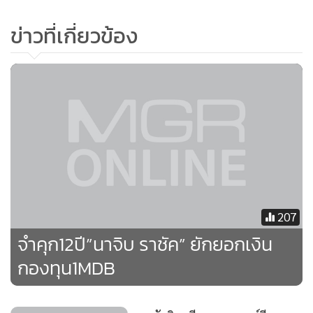
ข่าวที่เกี่ยวข้อง
นักการเมืองทรงอิทธิพลผู้นี้ที่บิดาของเขาก็เคยเป็นนายก
รัฐมนตรีมาเลเซีย ได้ปฏิเสธอย่างกราดเกรี้ยวว่าไม่ได้ทำความผิด
ใดๆ ทั้งสิ้น และดูมีท่าทางเงียบสงบขณะศาลอ่านคำตัดสิน
207
จำคุก12ปี”นาจิบ ราชัค” ยักยอกเงิน
กองทุน1MDB
อดีตนายกรัฐมนตรีมาเลเซีย นาจิบ ราซัค (กลาง) กล่าวกับ