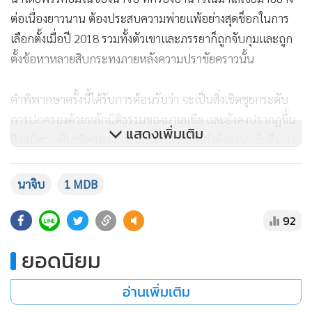
ต่อเนื่องยาวนาน ต้องประสบความพ่ายแพ้อย่างสุดช็อกในการ
เลือกตั้งเมื่อปี 2018 รวมทั้งตัวเขาและภรรยาก็ถูกจับกุมและถูก
ตั้งข้อหาหลายสิบกระทงภายหลังความปราชัยคราวนั้น
คำพิพากษาครั้งนี้ได้รับการต้อนรับว่า จะเป็นสิ่งเชิดชูยกระดับ
การปกครองด้วยหลักนิติธรรมของมาเลเซีย และยังคงปรากฏขึ้น
แสดงเพิ่มเติม
ถึงแม้พวกพันธมิตรทางการเมืองของนาจิบกำลังหวนกลับคืนมา
ครองอำนาจได้สำเร็จตั้งแต่เมื่อตอนต้นปีนี้ ในฐานะเป็นส่วนหนึ่ง
ของคณะรัฐบาลผสมชุดปัจจุบัน
นาจิบ
1 MDB
92
ในคำตัดสิน ผู้พิพากษา นัซลัน โมฮาหมัด กาซาลี แห่งศาลสูงของ
กัวลาลัมเปอร์ ระบุว่า พบว่านาจิบมีความผิดในทั้ง 7 ข้อหาที่ถูก
ยอดนิยม
ฟ้องร้อง ซึ่งเป็นส่วนที่เกี่ยวข้องเฉพาะแค่การโอนเงินจำนวน 42
ล้านริงกิต (9.9 ล้านดอลลาร์) จากกิจการหนึ่งในเครือของกองทุน
อ่านเพิ่มเติม
1 เอ็มดีบี มาเข้าบัญชีธนาคารของอดีตนายกฯผู้นี้