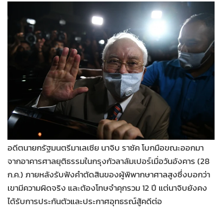
•
Good health & Well-being
•
Green Innovation & SD
•
Management & HR
•
MGR Live
•
Infographic
•
การเมือง
•
ท่องเที่ยว
•
กีฬา
•
ต่างประเทศ
•
Special Scoop
อดีตนายกรัฐมนตรีมาเลเซีย นาจิบ ราซัค โบกมือขณะออกมา
•
เศรษฐกิจ-ธุรกิจ
จากอาคารศาลยุติธรรมในกรุงกัวลาลัมเปอร์เมื่อวันอังคาร (28
•
จีน
ก.ค.) ภายหลังรับฟังคำตัดสินของผู้พิพากษาศาลสูงซึ่งบอกว่า
•
ชุมชน-คุณภาพชีวิต
เขามีความผิดจริง และต้องโทษจำคุกรวม 12 ปี แต่นาจิบยังคง
•
อาชญากรรม
ได้รับการประกันตัวและประกาศอุทธรณ์สู้คดีต่อ
•
Motoring