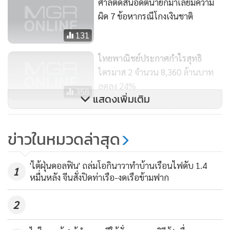
ศาลตัดสินอดีตนายกมาเลย์มีความ
สื่อมวลชนในวันอังคาร (28 ก.ค.) ภายหลังศาลสูงของ
ผิด 7 ข้อหากรณีโกงเงินชาติ
กัวลาลัมเปอร์ตัดสินว่าเขามีความผิดฐานยักยอกเงินจากกองทุน
131
1 เอ็มดีบี
ไทยพาณิชย์ประกาศกำไรสุทธิ
ทางด้าน ชาร์ลส์ ซานเตียโก สมาชิกฝ่ายค้านในรัฐสภามาเลเซีย
ไตรมาส 2 จำนวน 8,360 ล้านบาท
แสดงความเห็นว่า
ลดลง 24%
358
การตัดสินความผิดนาจิบเป็นการส่งสัญญาณชัดเจนว่า
แสดงเพิ่มเติม
ผู้นำที่ทำผิดขณะปฏิบัติหน้าที่ต้องรับผิดชอบการกระทำของตัว
"ช่อ"ยกกระบวนการยุติธรรมมาเลย์
เอง
ไม่ใช่เครื่องมือผู้มีอำนาจ
ข่าวในหมวดล่าสุด
25
'ไต้ฝุ่นดอลฟิน' ถล่มโอกินาวาทำบ้านเรือนไฟดับ 1.4
1
นาจิบที่ปกครองประเทศมานาน
หมื่นหลัง จีนสั่งปิดท่าเรือ-งดเรือข้ามฟาก
9 ปี ยืนยันความบริสุทธิ์มาตลอดในขณะต่อสู้คดีนี้ และอ้างว่า ตน
ถูกใส่ร้าย
2