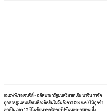
•
เกม
•
วิทยาศาสตร์
•
SMEs
•
หุ้น
•
อินโดจีน
•
กองทุนรวม
•
Celeb Online
•
Factcheck
•
ญี่ปุ่น
•
News1
•
Gotomanager
เอเอฟพี/เอเจนซีส์ - อดีตนายกรัฐมนตรีมาเลเซีย นาจิบ ราซัค
ถูกศาลสูงแดนเสือเหลืองตัดสินในวันอังคาร (28 ก.ค.) ให้ถูกจำ
คุกเป็นเวลา 12 ปีในข้อหาทุจริตคอรัปชั่นหลายกระทง ซึ่ง