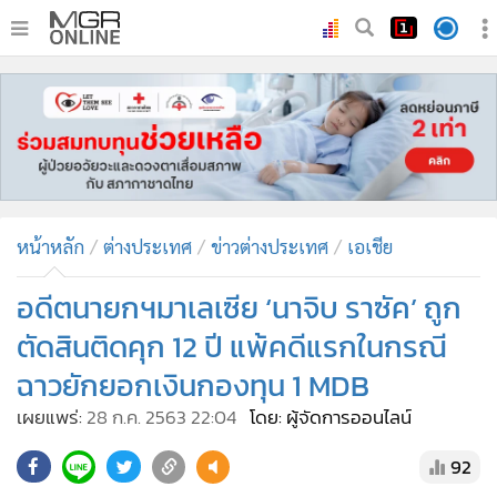
•
หน้าหลัก
•
ทันเหตุการณ์
•
ภาคใต้
•
ภูมิภาค
•
Online Section
หน้าหลัก
ต่างประเทศ
ข่าวต่างประเทศ
เอเชีย
•
บันเทิง
•
ผู้จัดการรายวัน
อดีตนายกฯมาเลเซีย ‘นาจิบ ราซัค’ ถูก
•
คอลัมนิสต์
ตัดสินติดคุก 12 ปี แพ้คดีแรกในกรณี
•
ละคร
ฉาวยักยอกเงินกองทุน 1 MDB
•
CbizReview
เผยแพร่:
28 ก.ค. 2563 22:04
โดย: ผู้จัดการออนไลน์
•
Cyber BIZ
•
ผู้จัดกวน
92