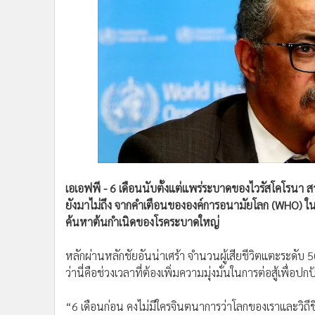
•
Management & HR
•
MGR Live
•
Infographic
•
การเมือง
•
ท่องเที่ยว
•
กีฬา
•
ต่างประเทศ
•
Special Scoop
•
เศรษฐกิจ-ธุรกิจ
•
จีน
เอเอฟพี - 6 เดือนนับตั้งแต่แพร่ระบาดของไวรัสโคโรนา สา
•
ชุมชน-คุณภาพชีวิต
ยังมาไม่ถึง จากคำเตือนขององค์การอนามัยโลก (WHO) ในวั
•
อาชญากรรม
ค้นหาต้นกำเนิดของโรคระบาดใหญ่
•
Motoring
•
เกม
หลักผ่านหลักชัยอันน่าเศร้า จำนวนผู้เสียชีวิตแตะระดับ 
•
วิทยาศาสตร์
ว่านี่คือช่วงเวลาที่ต้องเพิ่มความมุ่งมั่นในการต่อสู้เพื่อปกป
•
SMEs
“6 เดือนก่อน คงไม่มีใครจินตนาการว่าโลกของเราและวิถีชี
•
หุ้น