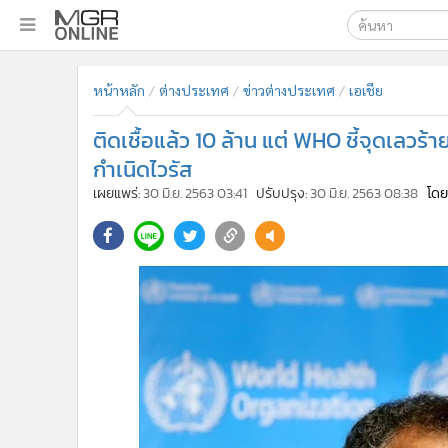
เลือกเครื่องมือท
•
หน้าหลัก
หน้าหลัก
ต่างประเทศ
ข่าวต่างประเทศ
เอเชีย
ค้นหา
•
ทันเหตุการณ์
Google
•
ภาคใต้
ติดเชื้อแล้ว 10 ล้าน แต่ WHO ชี้จุดเลวร้
•
ภูมิภาค
MGR Onl
กำเนิดไวรัส
•
Online Section
เผยแพร่:
30 มิ.ย. 2563 03:41
ปรับปรุง:
30 มิ.ย. 2563 08:38
โดย
ค้นหาขั
•
บันเทิง
•
ผู้จัดการรายวัน
•
คอลัมนิสต์
•
ละคร
•
CbizReview
•
Cyber BIZ
•
ผู้จัดกวน
•
Good health & Well-being
•
Green Innovation & SD