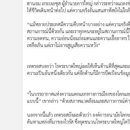
ฮานอม เกรเบเยซุส ผู้อำนวยการใหญ่ กล่าวระหว่างแถลงข
•
อินโดจีน
ให้ชีวิตเดินหน้าต่อไป แต่ความจริงอันแสนสาหัสยังไม่ใกล้เ
•
กองทุนรวม
•
Celeb Online
“แม้หลายประเทศมีความคืบหน้าบางอย่าง แต่ความจริงคือโ
•
Factcheck
สถานการณ์นี้ด้วยกัน และเราทุกคนจะอยู่ในสถานการณ์นี
•
ญี่ปุ่น
ความอดทน, ความอ่อนน้อมถ่อมตนและความเอื้ออาทร ให้
•
News1
เหลือเกิน แต่เราไม่อาจสูญเสียความหวัง”
•
Gotomanager