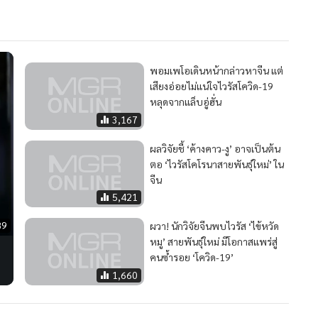
่ยวชาญจากไหนบ้าง หรือภารกิจพิเศษของพวกเขา
่งอุบัติขึ้นในจีนเมื่อช่วงปลายปีที่แล้ว กระโดดจากสัตว์เข้าสู่
้อสัตว์แปลกในเมืองอู่ฮั่น
2,547