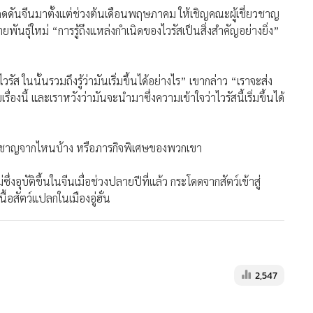
เลวร้ายที่สุดของมนุษยชาติ โดยอ้างถึงพฤติกรรมแห่งเมตตาและ
มูลและเอาไวรัสมาเป็นเกมทางการเมือง
าวในระดับชาติ จุดเลวร้ายสุดยังมาไม่ถึง ผมเสียใจที่ต้องพูด
นลักษณะนี้ เรากังวลเกี่ยวกับสถานกาณ์เลวร้ายสุด”
จะส่งคณะทำงานไปยังจีนในสัปดาห์หน้า ในความเกี่ยวข้องกับการ
-19 ที่ลุกลามไปทั่วโลก
นจีนมาตั้งแต่ช่วงต้นเดือนพฤษภาคม ให้เชิญคณะผู้เชี่ยวชาญ
ธุ์ใหม่ “การรู้ถึงแหล่งกำเนิดของไวรัสเป็นสิ่งสำคัญอย่างยิ่ง”
ไวรัส ในนั้นรวมถึงรู้ว่ามันเริ่มขึ้นได้อย่างไร” เขากล่าว “เราจะส่ง
งนี้ และเราหวังว่ามันจะนำมาซึ่งความเข้าใจว่าไวรัสนี้เริ่มขึ้นได้