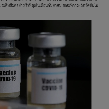
มีประสิทธิผลอย่างเร็วที่สุดในเดือนกันยายน ขณะที่การผลิตวัคซีนใน