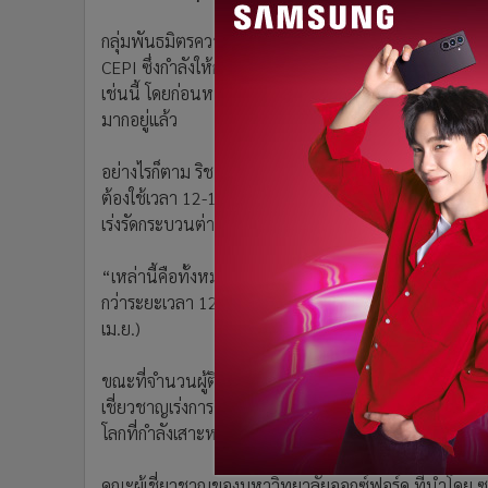
•
อินโดจีน
กลุ่มพันธมิตรความร่วมมือด้านนวัตกรรมเพื่อรับมือโรคร
•
กองทุนรวม
CEPI ซึ่งกำลังให้การสนับสนุนเงินทุนโครงการวัคซีนไวรัส
•
Celeb Online
เช่นนี้ โดยก่อนหน้านี้ทางกลุ่มเคยบ่งชี้ว่า วัคซีนน่าจะ
•
Factcheck
มากอยู่แล้ว
•
ญี่ปุ่น
•
News1
อย่างไรก็ตาม ริชาร์ด แฮทเชทท์ หัวหน้าของกลุ่มพันธมิตรน
•
Gotomanager
ต้องใช้เวลา 12-18 เดือนนั้น ยังไม่ได้นับรวมความเป็นไป
เร่งรัดกระบวนต่างๆ, เปิดรับอาสามัครในการทดลองในมนุษย
“เหล่านี้คือทั้งหมดทั้งมวลที่เรากำลังมองอยู่ในตอนนี้ ใน
กว่าระยะเวลา 12-18 เดือน อย่างที่เราเคยพูดกัน” เขากล่
เม.ย.)
ขณะที่จำนวนผู้ติดเชื้อโควิด-19 ทั่วโลกพุ่งเกิน 3 ล้านค
เชี่ยวชาญเร่งการคิดค้นหาแนวทางรักษา ตลอดจนวัคซีนสำหร
โลกที่กำลังเสาะหาพัฒนาวัคซีนรักษาโควิด-19 เป็นต้นว่า
คณะผู้เชี่ยวชาญของมหาวิทยาลัยออกซ์ฟอร์ด ที่นำโดย ซาร