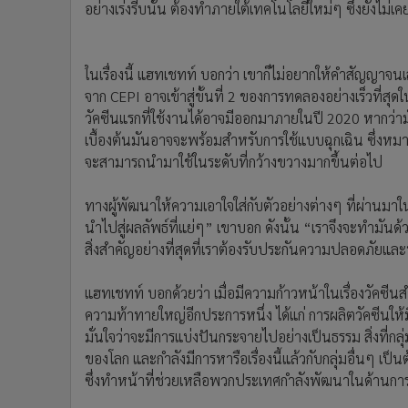
อย่างเร่งรีบนั้น ต้องทำภายใต้เทคโนโลยีใหม่ๆ ซึ่งยังไม่เค
ในเรื่องนี้ แฮทเชทท์ บอกว่า เขาก็ไม่อยากให้คำสัญญาจนเ
จาก CEPI อาจเข้าสู่ขั้นที่ 2 ของการทดลองอย่างเร็วที่สุ
วัคซีนแรกที่ใช้งานได้อาจมีออกมาภายในปี 2020 หากว่
เบื้องต้นมันอาจจะพร้อมสำหรับการใช้แบบฉุกเฉิน ซึ่งหมาย
จะสามารถนำมาใช้ในระดับที่กว้างขวางมากขึ้นต่อไป
ทางผู้พัฒนาให้ความเอาใจใส่กับตัวอย่างต่างๆ ที่ผ่านมาใน
นำไปสู่ผลลัพธ์ที่แย่ๆ” เขาบอก ดังนั้น “เราจึงจะทำมันด
สิ่งสำคัญอย่างที่สุดที่เราต้องรับประกันความปลอดภัยแ
แฮทเชทท์ บอกด้วยว่า เมื่อมีความก้าวหน้าในเรื่องวัคซี
ความท้าทายใหญ่อีกประการหนึ่ง ได้แก่ การผลิตวัคซีนใ
มั่นใจว่าจะมีการแบ่งปันกระจายไปอย่างเป็นธรรม สิ่งที่กลุ
ของโลก และกำลังมีการหารือเรื่องนี้แล้วกับกลุ่มอื่นๆ เป็นต
ซึ่งทำหน้าที่ช่วยเหลือพวกประเทศกำลังพัฒนาในด้านการเ