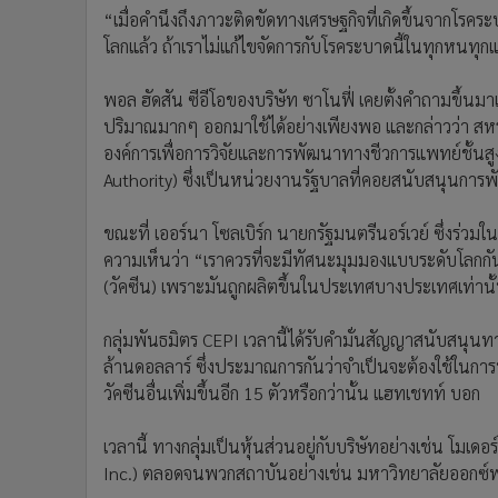
“เมื่อคำนึงถึงภาวะติดขัดทางเศรษฐกิจที่เกิดขึ้นจากโรคระบ
โลกแล้ว ถ้าเราไม่แก้ไขจัดการกับโรคระบาดนี้ในทุกหนทุกแ
พอล ฮัดสัน ซีอีโอของบริษัท ซาโนฟี่ เคยตั้งคำถามขึ้นมา
ปริมาณมากๆ ออกมาใช้ได้อย่างเพียงพอ และกล่าวว่า สหรั
องค์การเพื่อการวิจัยและการพัฒนาทางชีวการแพทย์ชั้
Authority) ซึ่งเป็นหน่วยงานรัฐบาลที่คอยสนับสนุนการ
ขณะที่ เออร์นา โซลเบิร์ก นายกรัฐมนตรีนอร์เวย์ ซึ่งร่วมใ
ความเห็นว่า “เราควรที่จะมีทัศนะมุมมองแบบระดับโลกกันจ
(วัคซีน) เพราะมันถูกผลิตขึ้นในประเทศบางประเทศเท่านั
กลุ่มพันธมิตร CEPI เวลานี้ได้รับคำมั่นสัญญาสนับสนุนท
ล้านดอลลาร์ ซึ่งประมาณการกันว่าจำเป็นจะต้องใช้ในก
วัคซีนอื่นเพิ่มขึ้นอีก 15 ตัวหรือกว่านั้น แฮทเชทท์ บอก
เวลานี้ ทางกลุ่มเป็นหุ้นส่วนอยู่กับบริษัทอย่างเช่น โมเ
Inc.) ตลอดจนพวกสถาบันอย่างเช่น มหาวิทยาลัยออกซ์ฟ