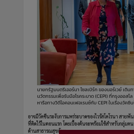
•
Management & HR
•
MGR Live
•
Infographic
•
การเมือง
•
ท่องเที่ยว
•
กีฬา
•
ต่างประเทศ
•
Special Scoop
•
เศรษฐกิจ-ธุรกิจ
•
จีน
•
ชุมชน-คุณภาพชีวิต
นายกรัฐมนตรีเออร์นา โซลเบิร์ก ของนอร์เวย์ เดิ
•
อาชญากรรม
นวัตกรรมเพื่อรับมือโรคระบาด (CEPI) ที่กรุงออสโล เมื
•
Motoring
หารือทางวิดีโอคอนเฟอเรนซ์กับ CEPI ในเรื่องวัคซีน
•
เกม
•
วิทยาศาสตร์
อาจมีวัคซีนระงับการแพร่ระบาดของไวรัสโคโรนา สายพันธุ์ใหม่
•
SMEs
ที่คิดไว้ในตอนแรก โดยเบื้องต้นจะพร้อมใช้สำหรับกลุ่มคน
•
หุ้น
ด้านสาธารณสุขด้วย