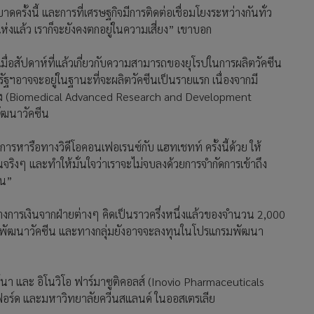
าดครั้งนี้ และการที่เศรษฐกิจมีการติดต่อเชื่อมโยงระหว่างกันทั่ว
ห่งแล้ว เราก็จะยังคงตกอยู่ในความเสี่ยง” เขาบอก
เมื่อสัปดาห์ที่แล้วเกี่ยวกับความสามารถของยุโรปในการผลิตวัคซีน
ฐฯอาจจะอยู่ในฐานะที่จะผลิตวัคซีนเป็นรายแรก เนื่องจากมี
นสูง (Biomedical Advanced Research and Development
พัฒนาวัคซีน
นการหารือทางวิดีโอคอนเฟอเรนซ์กับ แฮทเชทท์ ครั้งนี้ด้วย ให้
ริงๆ และทำให้มั่นใจว่าเราจะไม่จบลงด้วยการจำกัดการเข้าถึง
้น”
างการเงินจากฝ่ายต่างๆ คิดเป็นราวครึ่งหนึ่งแล้วของจำนวน 2,000
ารพัฒนาวัคซีน และทางกลุ่มยังอาจจะลงทุนในโปรแกรมพัฒนา
ดอร์นา และ อิโนวิโอ ฟาร์มาซูติคอลส์ (Inovio Pharmaceuticals
อร์ด และมหาวิทยาลัยควีนสแลนด์ ในออสเตรเลีย