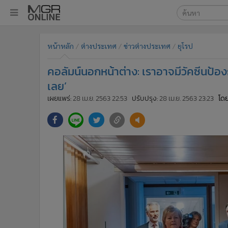
เลือกเครื่องมือท
•
หน้าหลัก
หน้าหลัก
ต่างประเทศ
ข่าวต่างประเทศ
ยุโรป
ค้นหา
•
ทันเหตุการณ์
Google
•
ภาคใต้
คอลัมน์นอกหน้าต่าง: เราอาจมีวัคซีนป้องก
•
ภูมิภาค
MGR Onl
เลย’
•
Online Section
เผยแพร่:
28 เม.ย. 2563 22:53
ปรับปรุง:
28 เม.ย. 2563 23:23
โดย
ค้นหาขั
•
บันเทิง
•
ผู้จัดการรายวัน
•
คอลัมนิสต์
•
ละคร
•
CbizReview
•
Cyber BIZ
•
ผู้จัดกวน
•
Good health & Well-being
•
Green Innovation & SD