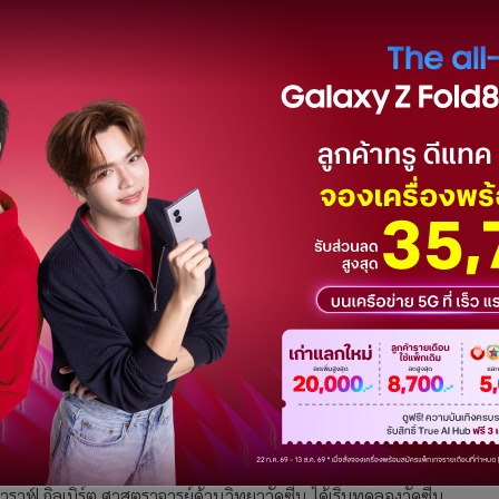
ะบาด หรือ Coalition for Epidemic Preparedness Innovations :
โคโรนาสายพันธุ์ใหม่จำนวน 9 โครงการ คือ ผู้ที่ระบุความเป็นไปได้
พร้อมภายใน 12-18 เดือน ซึ่งก็ถือว่าเป็นเป้าหมายที่ทะเยอทะยาน
ี้ ที่ตั้งอยู่ในกรุงออสโล ประเทศนอร์เวย์ บอกว่า การประเมินว่า
ได้ในกรณีที่บริษัททั้งหลายจะทำงานร่วมมือกันอย่างใกล้ชิดในการ
์ให้เร็วขึ้น ตลอดจนปัจจัยอื่นๆ
ฐานะที่มีโอกาสความเป็นไปได้ ซึ่งบางทีอาจทำให้เปิดตัววัคซีนเร็ว
าวเช่นนี้ระหว่างการหารือทางวิดีโอคอนเฟอเรนซ์เมื่อวันจันทร์ (27
น จึงกลายเป็นแแรงกดดันหนักหน่วงมากขึ้นเรื่อยๆ ให้พวกผู้
ับต่อสู้กับโรคระบาดใหญ่นี้ โดยปัจจุบันมีหลายสิบบริษัททั่ว
 ซาโนฟี่, จอห์นสันแอนด์จอห์นสัน และ โมเดอร์นา อิงก์
าฟ์ กิลเบิร์ต ศาสตราจารย์ด้านวิทยาวัคซีน ได้เริ่มทดลองวัคซีน