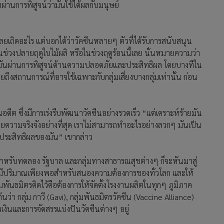
ยผ่านการพิสูจน์ว่ามันใช้ได้ผลกับมนุษย์
ลยเถิดอะไร แต่บอกได้ว่าวัคซีนหลายๆ ตัวที่ได้รับการสนับสนุน
ดในช่วงปลายฤดูใบไม้ผลิ หรือในช่วงฤดูร้อนนี้เลย นั่นหมายความว่า
ามันผ่านการพิสูจน์ด้านความปลอดภัยและประสิทธิผล โดยบางทีใน
ถึงสถานการณ์ที่อาจใช้เฉพาะกับกลุ่มเสี่ยงบางกลุ่มเท่านั้น ก่อน
อดีต ซึ่งมีการเร่งรีบพัฒนาวัคซีนอย่างรวดเร็ว “แต่เคราะห์ร้ายมัน
้วยความจริงจังอย่างที่สุด เราไม่สามารถทำอะไรอย่างลวกๆ มันเป็น
ละประสิทธิผลของมัน” เขากล่าว
นสำหรับทดลอง รัฐบาล และกลุ่มทางสาธารณสุขต่างๆ ก็จะหันมาสู่
ห้มีปริมาณเพียงพอสำหรับสนองความต้องการของทั่วโลก และให้
่มพันธมิตรคิดไว้คือต้องการให้จัดตั้งโรงงานผลิตในทุกๆ ภูมิภาค
้นว่า กลุ่ม กาวี (Gavi), กลุ่มพันธมิตรวัคซีน (Vaccine Alliance)
งินและการจัดสรรแบ่งปันวัคซีนต่างๆ อยู่