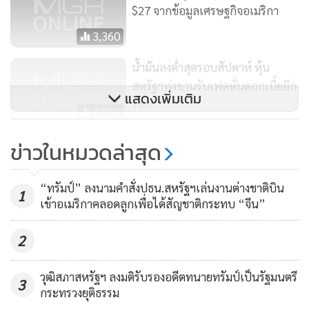
$27 จากข้อมูลเศรษฐกิจอเมริกา
3,360
น้ำมันลงต่ำสุดรอบสัปดาห์ หุ้น
สหรัฐฯพุ่งขานรับเฟดหั่นดอกเบี้ยอีก
แสดงเพิ่มเติม
รอบ
4,060
หุ้นสหรัฐฯพุ่ง,ทองดิ่ง$26,น้ำมันขึ้น
ข่าวในหมวดล่าสุด
จีนกับอเมริกาตกลงทยอยถอนรีด
ภาษี
4,261
“ทรัมป์” ลงนามคำสั่งปธน.สหรัฐฯเล่นงานต่างชาติบิน
1
เข้าอเมริกาคลอดลูกเพื่อได้สัญชาติกระทบ “จีน”
2
วุฒิสภาสหรัฐฯ ลงมติรับรองอดีตทนายทรัมป์เป็นรัฐมนตรี
3
กระทรวงยุติธรรม