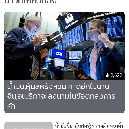
ข่าวที่เกี่ยวข้อง
บาร์เรล
นอกจากนี้แล้ว ข้อมูลของอีไอเอยังพบด้วยว่าสต๊อกน้ำมันเบนซิน
ลดลง 2.8 ล้านบาร์เรล มากกว่าที่นักวิเคราะห์คาดหมายไว้ที่ 1.8
ล้านบาร์เรล ขณะที่คลังสำรองน้ำมันกลั่น อันประกอบด้วย ดีเซล
และน้ำมันทำความร้อน ลดลง 622,000 บาร์เรล ส่วนพวกนัก
วิเคราะห์คาดหมายไว้ว่าน่าจะลดลงราวๆ 949,000 บาร์เรล
ด้านราคาทองคำในวันพุธ (6 พ.ย.) ปรับขึ้นเล็กน้อย นักลงทุนเข้า
2,622
ถึงครองโลหะมีค่าชนิดนี้เพื่อลดความเสี่ยง หลังพบกิจกรรมการ
น้ำมัน,หุ้นสหรัฐฯขึ้น คาดอีกไม่นาน
ผลิตในสหรัฐฯ อ่อนแอเกินคาดหมาย โดยราคาทองคำตลาดโค
จีน,อเมริกาจะลงนามในข้อตกลงการ
เม็กซ์ เพิ่มขึ้น 9.40 ดอลลาร์ ปิดที่ 1,493.10 ดอลลาร์ต่อออนซ์
ค้า
น้ำมันขึ้น-หุ้นสหรัฐฯ ทรงตัว-ทองดิ่ง